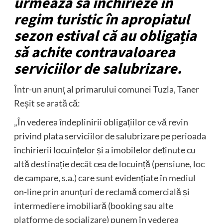
urmează să închirieze în
regim turistic în apropiatul
sezon estival că au obligația
să achite contravaloarea
serviciilor de salubrizare.
Într-un anunț al primarului comunei Tuzla, Taner
Reșit se arată că:
„În vederea îndeplinirii obligațiilor ce vă revin
privind plata serviciilor de salubrizare pe perioada
închirierii locuințelor și a imobilelor deținute cu
altă destinație decât cea de locuință (pensiune, loc
de campare, s.a.) care sunt evidențiate în mediul
on-line prin anunțuri de reclamă comercială și
intermediere imobiliară (booking sau alte
platforme de socializare) punem în vederea