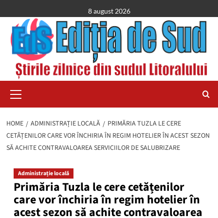
Skip
8 august 2026
to
content
Primary
Menu
HOME
ADMINISTRAȚIE LOCALĂ
PRIMĂRIA TUZLA LE CERE
CETĂȚENILOR CARE VOR ÎNCHIRIA ÎN REGIM HOTELIER ÎN ACEST SEZON
SĂ ACHITE CONTRAVALOAREA SERVICIILOR DE SALUBRIZARE
Administrație locală
Primăria Tuzla le cere cetățenilor
care vor închiria în regim hotelier în
acest sezon să achite contravaloarea