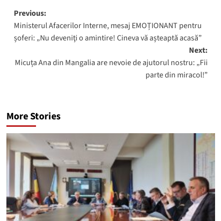
Post
Previous:
Ministerul Afacerilor Interne, mesaj EMOȚIONANT pentru
navigation
șoferi: „Nu deveniţi o amintire! Cineva vă așteaptă acasă”
Next:
Micuța Ana din Mangalia are nevoie de ajutorul nostru: „Fii
parte din miracol!”
More Stories