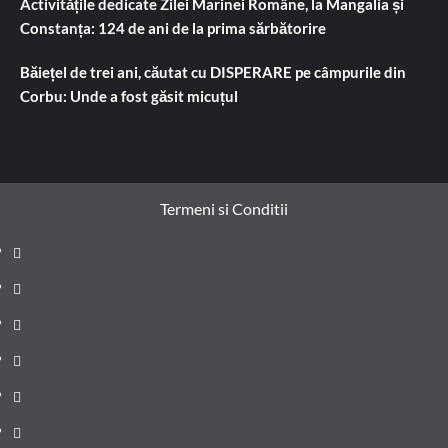
Activitățile dedicate Zilei Marinei Române, la Mangalia și
Constanța: 124 de ani de la prima sărbătorire
Băiețel de trei ani, căutat cu DISPERARE pe câmpurile din
Corbu: Unde a fost găsit micuțul
Termeni si Conditii
Prima
pagină
Știri
de
Administrație
ultima
locală
Actualitate
oră
Justiție
Cultura