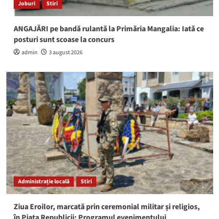
Joburi
Stiri
ANGAJĂRI pe bandă rulantă la Primăria Mangalia: Iată ce
posturi sunt scoase la concurs
admin
3 august 2026
Administrație locală
Stiri
Ziua Eroilor, marcată prin ceremonial militar și religios,
în Piața Republicii: Programul evenimentului