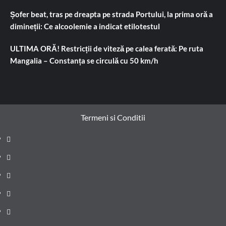
Șofer beat, tras pe dreapta pe strada Portului, la prima oră a
dimineții: Ce alcoolemie a indicat etilotestul
ULTIMA ORĂ! Restricții de viteză pe calea ferată: Pe ruta
Mangalia – Constanța se circulă cu 50 km/h
Termeni si Conditii
Prima
pagină
Știri
de
Administrație
ultima
locală
Actualitate
oră
Justiție