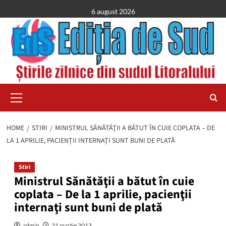
Skip
6 august 2026
to
content
Primary
Menu
HOME
STIRI
MINISTRUL SĂNĂTĂŢII A BĂTUT ÎN CUIE COPLATA – DE
LA 1 APRILIE, PACIENŢII INTERNAŢI SUNT BUNI DE PLATĂ
Stiri
Ministrul Sănătăţii a bătut în cuie
coplata – De la 1 aprilie, pacienţii
internaţi sunt buni de plată
admin
21 martie 2013