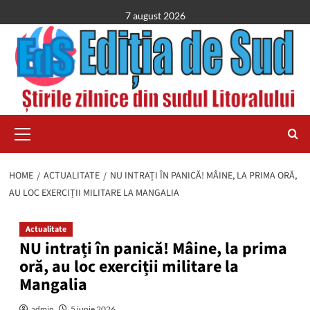
Skip
7 august 2026
to
content
Primary
Menu
HOME
ACTUALITATE
NU INTRAȚI ÎN PANICĂ! MÂINE, LA PRIMA ORĂ,
AU LOC EXERCIȚII MILITARE LA MANGALIA
Actualitate
NU intrați în panică! Mâine, la prima
oră, au loc exerciții militare la
Mangalia
admin
5 iunie 2026