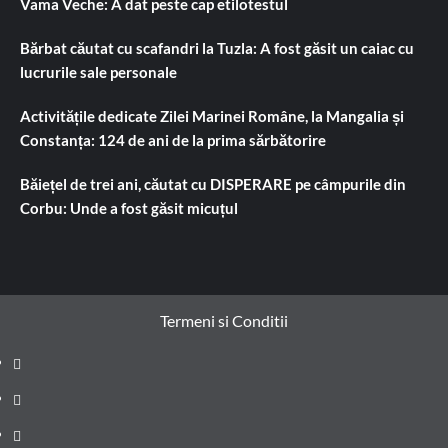
Vama Veche: A dat peste cap etilotestul
Bărbat căutat cu scafandri la Tuzla: A fost găsit un caiac cu
lucrurile sale personale
Activitățile dedicate Zilei Marinei Române, la Mangalia și
Constanța: 124 de ani de la prima sărbătorire
Băiețel de trei ani, căutat cu DISPERARE pe câmpurile din
Corbu: Unde a fost găsit micuțul
Termeni si Conditii
Prima
pagină
Știri
de
Administrație