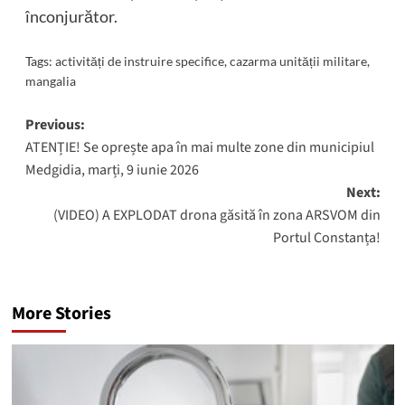
înconjurător.
Tags:
activități de instruire specifice
,
cazarma unității militare
,
mangalia
Post
Previous:
ATENȚIE! Se oprește apa în mai multe zone din municipiul
navigation
Medgidia, marți, 9 iunie 2026
Next:
(VIDEO) A EXPLODAT drona găsită în zona ARSVOM din
Portul Constanța!
More Stories