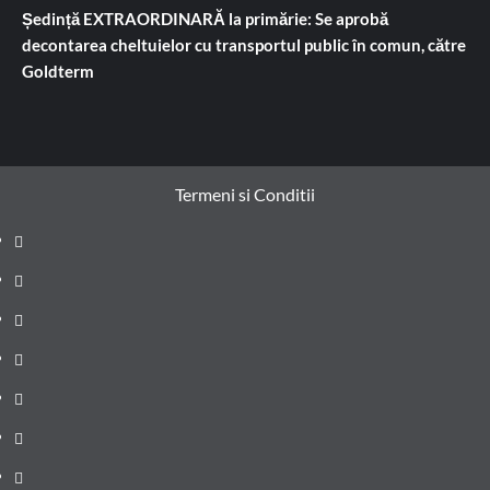
Ședință EXTRAORDINARĂ la primărie: Se aprobă
decontarea cheltuielor cu transportul public în comun, către
Goldterm
Termeni si Conditii
Prima
pagină
Știri
de
Administrație
ultima
locală
Actualitate
oră
Justiție
Cultura
Sănătate