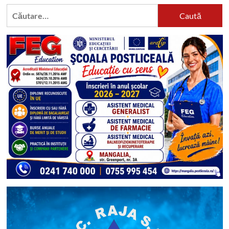
Caută
după: