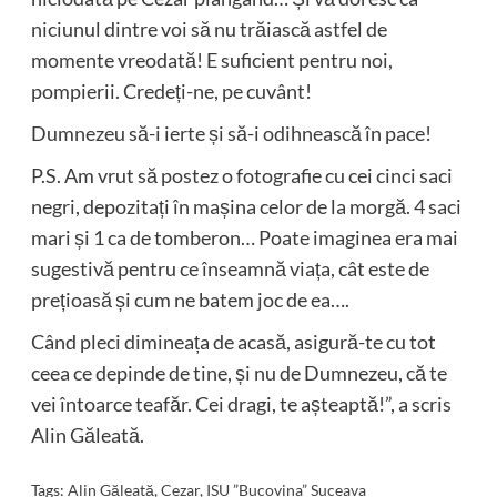
niciunul dintre voi să nu trăiască astfel de
momente vreodată! E suficient pentru noi,
pompierii. Credeți-ne, pe cuvânt!
Dumnezeu să-i ierte și să-i odihnească în pace!
P.S. Am vrut să postez o fotografie cu cei cinci saci
negri, depozitați în mașina celor de la morgă. 4 saci
mari și 1 ca de tomberon… Poate imaginea era mai
sugestivă pentru ce înseamnă viața, cât este de
prețioasă și cum ne batem joc de ea….
Când pleci dimineața de acasă, asigură-te cu tot
ceea ce depinde de tine, și nu de Dumnezeu, că te
vei întoarce teafăr. Cei dragi, te așteaptă!”, a scris
Alin Găleată.
Tags:
Alin Găleată
,
Cezar
,
ISU ”Bucovina” Suceava