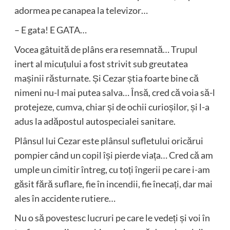
adormea pe canapea la televizor…
– E gata! E GATA…
Vocea gâtuită de plâns era resemnată… Trupul
inert al micuțului a fost strivit sub greutatea
mașinii răsturnate. Și Cezar știa foarte bine că
nimeni nu-l mai putea salva… Însă, cred că voia să-l
protejeze, cumva, chiar și de ochii curioșilor, și l-a
adus la adăpostul autospecialei sanitare.
Plânsul lui Cezar este plânsul sufletului oricărui
pompier când un copil își pierde viața… Cred că am
umple un cimitir întreg, cu toți îngerii pe care i-am
găsit fără suflare, fie în incendii, fie înecați, dar mai
ales în accidente rutiere…
Nu o să povestesc lucruri pe care le vedeți și voi în