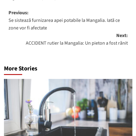
Post
Previous:
Se sistează furnizarea apei potabile la Mangalia. Iată ce
navigation
zone vor fi afectate
Next:
ACCIDENT rutier la Mangalia: Un pieton a fost rănit
More Stories