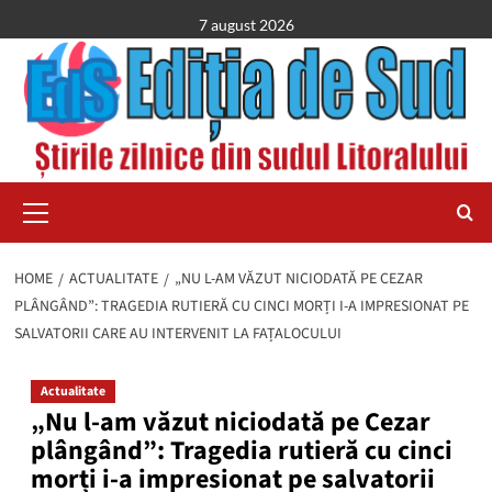
Skip
7 august 2026
to
content
Primary
Menu
HOME
ACTUALITATE
„NU L-AM VĂZUT NICIODATĂ PE CEZAR
PLÂNGÂND”: TRAGEDIA RUTIERĂ CU CINCI MORȚI I-A IMPRESIONAT PE
SALVATORII CARE AU INTERVENIT LA FAȚALOCULUI
Actualitate
„Nu l-am văzut niciodată pe Cezar
plângând”: Tragedia rutieră cu cinci
morți i-a impresionat pe salvatorii