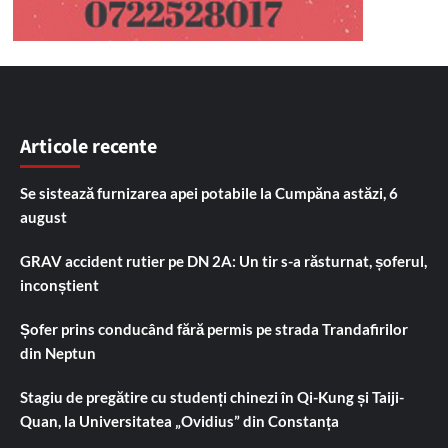
Articole recente
Se sistează furnizarea apei potabile la Cumpăna astăzi, 6
august
GRAV accident rutier pe DN 2A: Un tir s-a răsturnat, șoferul,
inconștient
Șofer prins conducând fără permis pe strada Trandafirilor
din Neptun
Stagiu de pregătire cu studenți chinezi în Qi-Kung și Taiji-
Quan, la Universitatea „Ovidius” din Constanța