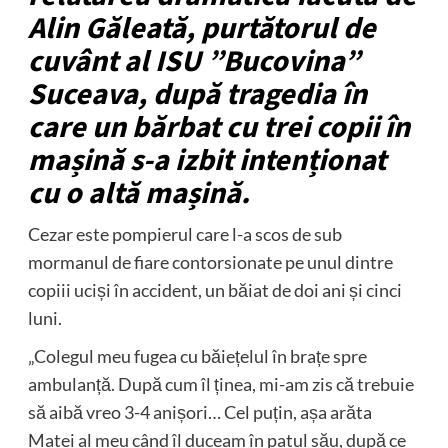
Alin Găleată, purtătorul de
cuvânt al ISU ”Bucovina”
Suceava, după tragedia în
care un bărbat cu trei copii în
mașină s-a izbit intenționat
cu o altă mașină.
Cezar este pompierul care l-a scos de sub
mormanul de fiare contorsionate pe unul dintre
copiii uciși în accident, un băiat de doi ani și cinci
luni.
„Colegul meu fugea cu băiețelul în brațe spre
ambulanță. După cum îl ținea, mi-am zis că trebuie
să aibă vreo 3-4 anișori… Cel puțin, așa arăta
Matei al meu când îl duceam în patul său, după ce