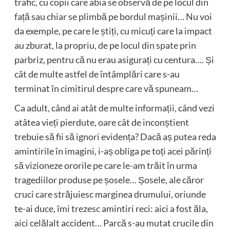
trafic, cu copii care abia se observă de pe locul din
față sau chiar se plimbă pe bordul mașinii… Nu voi
da exemple, pe care le știți, cu micuți care la impact
au zburat, la propriu, de pe locul din spate prin
parbriz, pentru că nu erau asigurați cu centura…. Și
cât de multe astfel de întâmplări care s-au
terminat în cimitirul despre care vă spuneam…
Ca adult, când ai atât de multe informații, când vezi
atâtea vieți pierdute, oare cât de inconștient
trebuie să fii să ignori evidența? Dacă aș putea reda
amintirile în imagini, i-aș obliga pe toți acei părinți
să vizioneze ororile pe care le-am trăit în urma
tragediilor produse pe șosele… Șosele, ale căror
cruci care străjuiesc marginea drumului, oriunde
te-ai duce, îmi trezesc amintiri reci: aici a fost ăla,
aici celălalt accident… Parcă s-au mutat crucile din