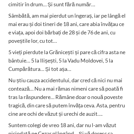
cimitir în drum… Și sunt fără număr…
Sâmbătă, am mai pierdut un îngeraș, iar pe lângă el
mai erau și doi tineri de 18 ani, care abia învățau ce
e viața, apoi doi bărbați de 28 și de 76 de ani, cu
poveștile lor, cu tot…
5 vieți pierdute la Grănicești și pare că cifra asta ne
bântuie… 5 la Ilișești, 5 la Vadu Moldovei, 5 la
Cumpărătura… Și tot așa…
Nu știu cauza accidentului, dar cred că nici nu mai
contează… Nu a mai rămas nimeni care să poată fi
tras la răspundere… Rămâne doar o nouă poveste
tragică, din care să putem învăța ceva. Asta, pentru
cine are ochi de văzut și urechi de auzit….
Suntem colegi de vreo 18 ani, dar nu l-am văzut
niciodată pe Cezar plângând… Și vă doresc ca