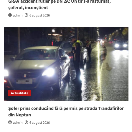
GRAV accident rutier pe DN 2A: Un tir s-a răsturnat,
șoferul, inconștient
admin
6 august 2026
Actualitate
Șofer prins conducând fără permis pe strada Trandafirilor
din Neptun
admin
6 august 2026