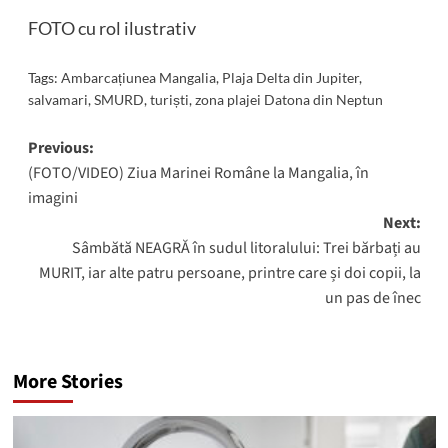
FOTO cu rol ilustrativ
Tags:
Ambarcațiunea Mangalia
,
Plaja Delta din Jupiter
,
salvamari
,
SMURD
,
turiști
,
zona plajei Datona din Neptun
Post
Previous:
(FOTO/VIDEO) Ziua Marinei Române la Mangalia, în
navigation
imagini
Next:
Sâmbătă NEAGRĂ în sudul litoralului: Trei bărbați au
MURIT, iar alte patru persoane, printre care și doi copii, la
un pas de înec
More Stories