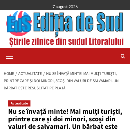
Skip
7 august 2026
to
content
Primary
Menu
HOME
ACTUALITATE
NU SE ÎNVAȚĂ MINTE! MAI MULȚI TURIȘTI,
PRINTRE CARE ȘI DOI MINORI, SCOȘI DIN VALURI DE SALVAMARI. UN
BĂRBAT ESTE RESUSCITAT PE PLAJĂ
Actualitate
Nu se învață minte! Mai mulți turiști,
printre care și doi minori, scoși din
valuri de salvamari. Un bărbat este