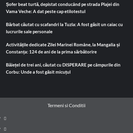
Șofer beat turtă, depistat conducând pe strada Plajei din
Vama Veche: A dat peste cap etilotestul
Bărbat căutat cu scafandri la Tuzla: A fost găsit un caiac cu
lucrurile sale personale
Activitățile dedicate Zilei Marinei Române, la Mangalia și
Constanța: 124 de ani de la prima sărbătorire
Băiețel de trei ani, căutat cu DISPERARE pe câmpurile din
Corbu: Unde a fost găsit micuțul
Termeni si Conditii
Prima
pagină
Știri