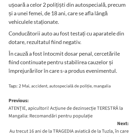
ușoară a celor 2 polițiști din autospecială, precum
și a unei femei, de 18 ani, care se afla lângă
vehiculele staționate.
Conducătorii auto au fost testați cu aparatele din
dotare, rezultatul fiind negativ.
În cauză a fost întocmit dosar penal, cercetările
fiind continuate pentru stabilirea cauzelor și
împrejurărilor în care s-a produs evenimentul.
Tags:
2 Mai
,
accident
,
autospecială de poliție
,
mangalia
Post
Previous:
ATENȚIE, apicultori! Acțiune de dezinsecție TERESTRĂ la
navigation
Mangalia: Recomandări pentru populație
Next:
Au trecut 16 ani de la TRAGEDIA aviatică de la Tuzla, în care