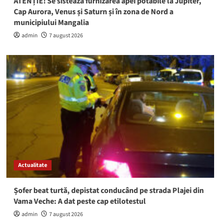
ATENȚIE! Se sistează furnizarea apei potabile la Jupiter,
Cap Aurora, Venus și Saturn și în zona de Nord a
municipiului Mangalia
admin
7 august 2026
Actualitate
Șofer beat turtă, depistat conducând pe strada Plajei din
Vama Veche: A dat peste cap etilotestul
admin
7 august 2026