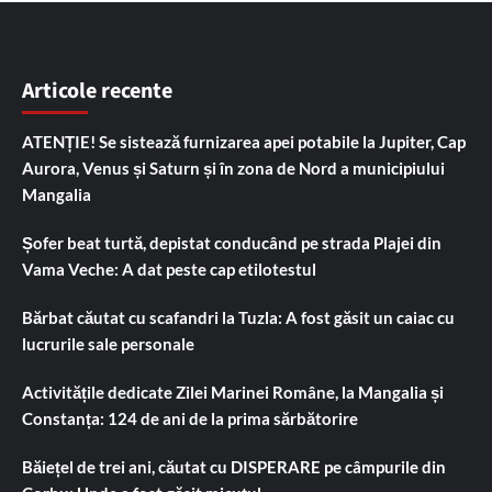
Articole recente
ATENȚIE! Se sistează furnizarea apei potabile la Jupiter, Cap
Aurora, Venus și Saturn și în zona de Nord a municipiului
Mangalia
Șofer beat turtă, depistat conducând pe strada Plajei din
Vama Veche: A dat peste cap etilotestul
Bărbat căutat cu scafandri la Tuzla: A fost găsit un caiac cu
lucrurile sale personale
Activitățile dedicate Zilei Marinei Române, la Mangalia și
Constanța: 124 de ani de la prima sărbătorire
Băiețel de trei ani, căutat cu DISPERARE pe câmpurile din