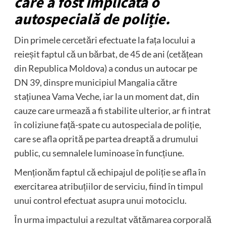
care a fost implicată o
autospecială de poliție.
Din primele cercetări efectuate la fața locului a
reieșit faptul că un bărbat, de 45 de ani (cetățean
din Republica Moldova) a condus un autocar pe
DN 39, dinspre municipiul Mangalia către
stațiunea Vama Veche, iar la un moment dat, din
cauze care urmează a fi stabilite ulterior, ar fi intrat
în coliziune față-spate cu autospeciala de poliție,
care se afla oprită pe partea dreaptă a drumului
public, cu semnalele luminoase în funcțiune.
Menționăm faptul că echipajul de poliție se afla în
exercitarea atribuțiilor de serviciu, fiind în timpul
unui control efectuat asupra unui motociclu.
În urma impactului a rezultat vătămarea corporală