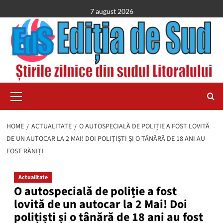
Skip
7 august 2026
to
content
Primary
Menu
HOME
ACTUALITATE
O AUTOSPECIALĂ DE POLIȚIE A FOST LOVITĂ
DE UN AUTOCAR LA 2 MAI! DOI POLIȚIȘTI ȘI O TÂNĂRĂ DE 18 ANI AU
FOST RĂNIȚI
Actualitate
O autospecială de poliție a fost
lovită de un autocar la 2 Mai! Doi
polițiști și o tânără de 18 ani au fost