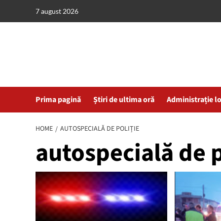
Skip
7 august 2026
to
content
Prima pagină
Știri de ultima oră
Administrație l
HOME
AUTOSPECIALĂ DE POLIȚIE
autospecială de p