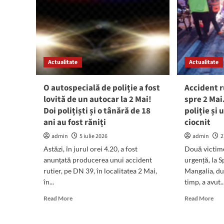
Actualitate
Actualitate
O autospecială de poliție a fost
Accident r
lovită de un autocar la 2 Mai!
spre 2 Mai
Doi polițiști și o tânără de 18
poliție și
ani au fost răniți
ciocnit
admin
5 iulie 2026
admin
2
Astăzi, în jurul orei 4.20, a fost
Două victime
anunțată producerea unui accident
urgență, la 
rutier, pe DN 39, în localitatea 2 Mai,
Mangalia, du
în...
timp, a avut..
Read
Rea
Read More
Read More
more
mor
about
abo