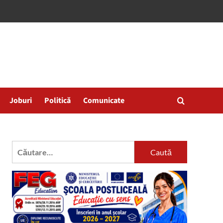
Joburi
Politică
Comunicate
Caută
după: