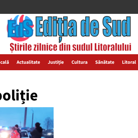
ocală
Actualitate
Justiție
Cultura
Sănătate
Litoral
oliție