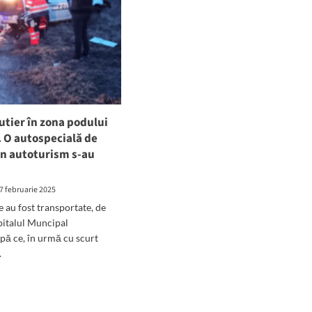
utier în zona podului
. O autospecială de
 un autoturism s-au
7 februarie 2025
 au fost transportate, de
Spitalul Muncipal
pă ce, în urmă cu scurt
.
d
e
ut