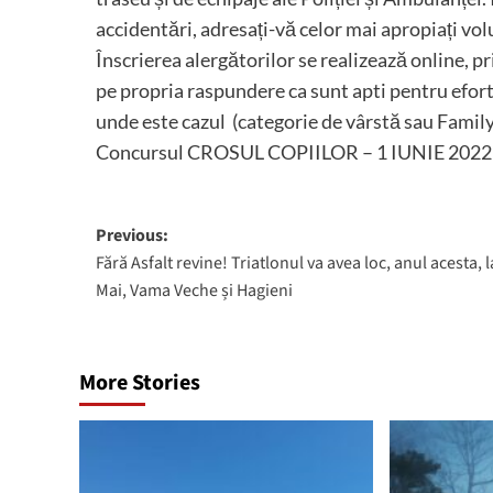
accidentări, adresați-vă celor mai apropiați vol
Înscrierea alergătorilor se realizează online, p
pe propria raspundere ca sunt apti pentru efort f
unde este cazul (categorie de vârstă sau Family
Concursul CROSUL COPIILOR – 1 IUNIE 2022
Post
Previous:
Fără Asfalt revine! Triatlonul va avea loc, anul acesta, l
navigation
Mai, Vama Veche și Hagieni
More Stories