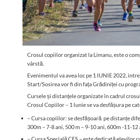
Crosul copiilor organizat la Limanu, este o comp
vârstă.
Evenimentul va avea loc pe 1 IUNIE 2022, intre
Start/Sosirea vor fi din fața Grădiniței cu pro
Cursele și distanțele organizate în cadrul cros
Crosul Copiilor – 1 Iunie se va desfășura pe categ
– Cursa copiilor: se desfășoară pe distanțe dif
300m – 7-8 ani, 500 m – 9-10 ani, 600m -11-12
– Cursa Specială CES – este dedicată elevilor 