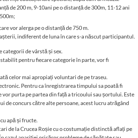
tanță de 200 m, 9-10ani pe o distanță de 300m, 11-12 ani
e 500m;
care vor alerga pe o distanță de 750 m.
șterii, indiferent de luna în care s-a născut participantul.
e categorii de vârstă și sex.
abilit pentru fiecare categorie în parte, vor fi
ată celor mai apropiați voluntari de pe traseu.
ctronic. Pentru ca înregistrarea timpului sa poată fi
or purta pe partea din față a tricoului sau șortului. Este
i de concurs către alte persoane, acest lucru atrăgând
cu apă și fructe.
tari de la Crucea Roșie cu o costumație distinctă aflați pe
. În cazul apariției oricăror probleme de sănătate sau