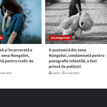
ed
Uncategorized
să și încarcerată o
O puștoaică din zona
 zona Mangaliei,
Mangaliei, condamnată pentru
ă pentru trafic de
ponografie infantilă, a fost
prinsă de polițiști
 iulie 2023
admin
6 iulie 2023