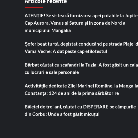
Articole recente
ATENȚIE! Se sistează furnizarea apei potabile la Jupiter
Cap Aurora, Venus și Saturn și în zona de Nord a
municipiului Mangalia
Șofer beat turtă, depistat conducând pe strada Plajei 
Vama Veche: A dat peste cap etilotestul
Bărbat căutat cu scafandri la Tuzla: A fost găsit un cai
cu lucrurile sale personale
Activitățile dedicate Zilei Marinei Române, la Mangalia
Constanța: 124 de ani de la prima sărbătorire
Băiețel de trei ani, căutat cu DISPERARE pe câmpurile
din Corbu: Unde a fost găsit micuțul