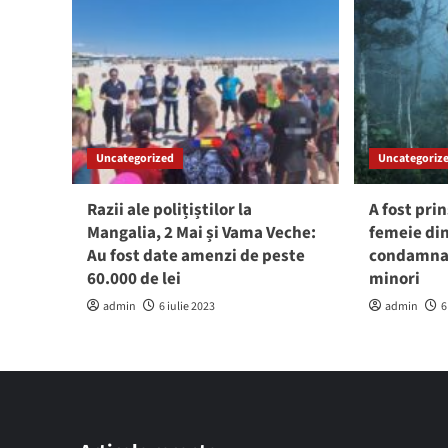
Uncategorized
Uncategoriz
Razii ale polițiștilor la
A fost prin
Mangalia, 2 Mai și Vama Veche:
femeie din
Au fost date amenzi de peste
condamnat
60.000 de lei
minori
admin
6 iulie 2023
admin
6