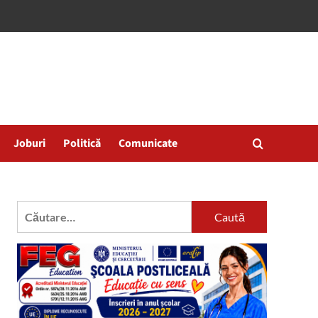
Joburi
Politică
Comunicate
Caută
după: