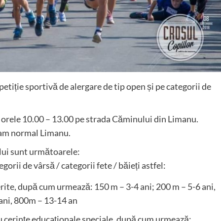
etiție sportivă de alergare de tip open și pe categorii de
 orele 10.00 – 13.00 pe strada Căminului din Limanu.
gram normal Limanu.
ului sunt următoarele:
orii de vârsă / categorii fete / băieți astfel:
erite, după cum urmează: 150 m – 3-4 ani; 200 m – 5-6 ani,
 ani, 800m – 13-14 an
cu cerințe educaționale speciale, după cum urmează: