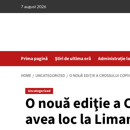
Skip
7 august 2026
to
content
Prima pagină
Știri de ultima oră
Administrație l
HOME
UNCATEGORIZED
O NOUĂ EDIŢIE A CROSSULUI COPIIL
Uncategorized
O nouă ediţie a 
avea loc la Lima