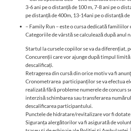
3-6 ani pe o distanță de 100 m, 7-8 ani pe o dis
pe distanță de 400m, 13-14ani pe o distanță d
– Family Run – este o cursa dedicată familiilor 
Categoriile de vârstă se calculează după anul na
Startul la cursele copiilor se va da diferențiat, p
Concurenții care vor ajunge după timpul limită st
descalificați.
Retragerea din cursă din orice motiv va fi anunț
Cronometrarea participanților se va efectua ele
realizată fără probleme numerele de concurs se v
interzisă schimbarea sau transferarea numărulu
descalificarea participantului.
Punctele de hidratare/revitalizare vor fi dotate 
Siguranța alergătorilor va fi asigurată de volun
traseu și de echipaje ale Poliției și Ambulanței