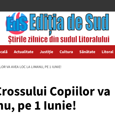
ocală
Actualitate
Justiție
Cultura
Sănătate
Litoral
OR VA AVEA LOC LA LIMANU, PE 1 IUNIE!
Crossului Copiilor va
nu, pe 1 Iunie!