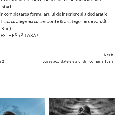
untari.
rin completarea formularului de înscriere si a declaratiei
izic, cu alegerea cursei dorite și a categoriei de vârstă,
 Run).
 ESTE FĂRĂ TAXĂ !
Next:
a 2
Burse acordate elevilor din comuna Tuzla