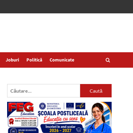
Joburi
Politică
Comunicate
Caută
după: