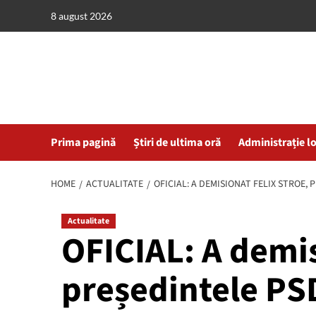
Skip
8 august 2026
to
content
Prima pagină
Știri de ultima oră
Administrație l
HOME
ACTUALITATE
OFICIAL: A DEMISIONAT FELIX STROE,
Actualitate
OFICIAL: A demis
președintele PS