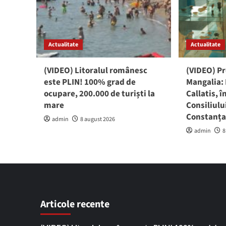
Actualitate
Actualitate
(VIDEO) Litoralul românesc
(VIDEO) P
este PLIN! 100% grad de
Mangalia:
ocupare, 200.000 de turiști la
Callatis, 
mare
Consiliul
Constanț
admin
8 august 2026
admin
8
Articole recente