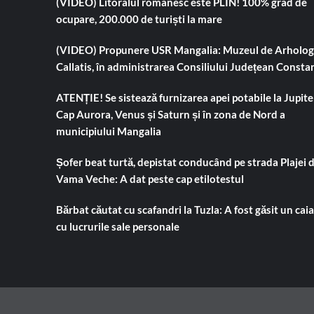
(VIDEO) Litoralul românesc este PLIN! 100% grad de
ocupare, 200.000 de turiști la mare
(VIDEO) Propunere USR Mangalia: Muzeul de Arholog
Callatis, în administrarea Consiliului Județean Consta
ATENȚIE! Se sistează furnizarea apei potabile la Jupiter
Cap Aurora, Venus și Saturn și în zona de Nord a
municipiului Mangalia
Șofer beat turtă, depistat conducând pe strada Plajei 
Vama Veche: A dat peste cap etilotestul
Bărbat căutat cu scafandri la Tuzla: A fost găsit un cai
cu lucrurile sale personale