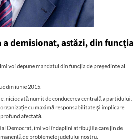
a demisionat, astăzi, din funcția
 imi voi depune mandatul din funcția de preşedinte al
uc din iunie 2015.
ene, niciodată numit de conducerea centrală a partidului.
organizație cu maximă responsabilitate şi implicare,
 profund afectată.
 Democrat, îmi voi îndeplini atribuțiile care țin de
ermanență de problemele județului nostru.