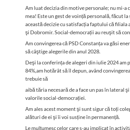
Am luat decizia din motive personale; nu mi-a c
mea! Este un gest de voință personală, făcut la 
această decizie cu satisfacția faptului că filiala
şi Dobromir. Social-democrații au reuşit să con
Am convingerea că PSD Constanța va găsi energia
să câştige alegerile din anul 2028.
Deşi la conferința de alegeri din iulie 2024 am
84%,am hotărât să îl depun, având convingerea f
trebuie să
aibă tăria necesară de a face un pas în lateral 
valorile social-democrației.
Am ales acest moment şi sunt sigur că toți colegi
alături de ei şi îi voi susține în permanență.
Le mulțumesc celor care s-au implicat în activităț