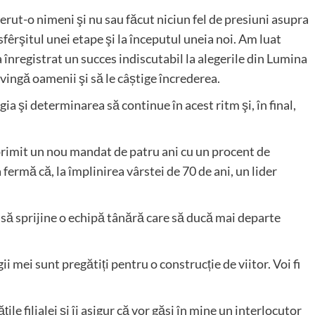
erut-o nimeni şi nu sau făcut niciun fel de presiuni asupra
sfêrşitul unei etape şi la începutul uneia noi. Am luat
 a înregistrat un succes indiscutabil la alegerile din Lumina
vingă oamenii şi să le câștige încrederea.
 şi determinarea să continue în acest ritm şi, în final,
 primit un nou mandat de patru ani cu un procent de
ermă că, la împlinirea vârstei de 70 de ani, un lider
şi să sprijine o echipă tânără care să ducă mai departe
i mei sunt pregătiți pentru o construcție de viitor. Voi fi
ile filialei şi îi asigur că vor găsi în mine un interlocutor