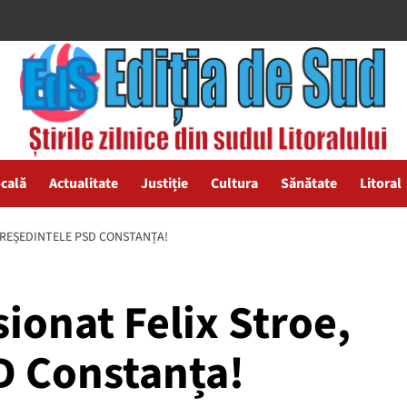
ocală
Actualitate
Justiție
Cultura
Sănătate
Litoral
 PREȘEDINTELE PSD CONSTANȚA!
ionat Felix Stroe,
D Constanța!