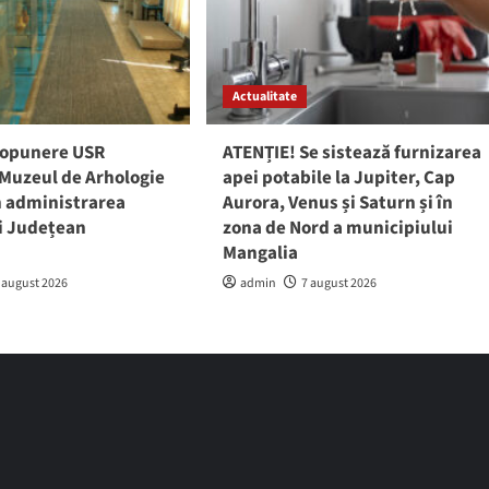
Actualitate
ropunere USR
ATENȚIE! Se sistează furnizarea
 Muzeul de Arhologie
apei potabile la Jupiter, Cap
în administrarea
Aurora, Venus și Saturn și în
ui Județean
zona de Nord a municipiului
a
Mangalia
 august 2026
admin
7 august 2026