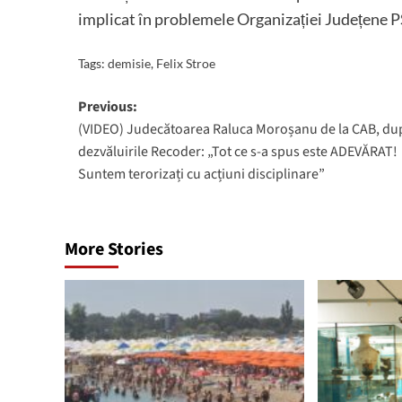
implicat în problemele Organizației Județene 
Tags:
demisie
,
Felix Stroe
Post
Previous:
(VIDEO) Judecătoarea Raluca Moroșanu de la CAB, du
navigation
dezvăluirile Recoder: „Tot ce s-a spus este ADEVĂRAT!
Suntem terorizați cu acțiuni disciplinare”
More Stories