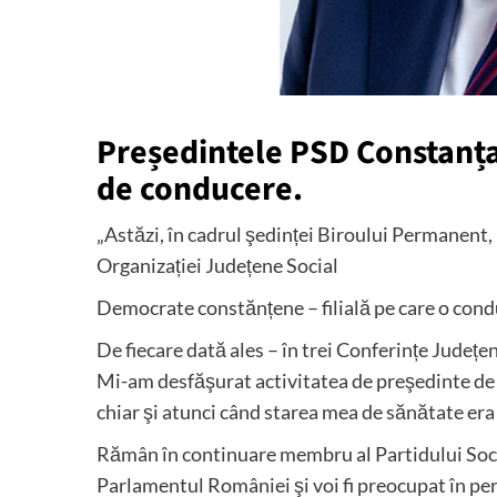
Președintele PSD Constanța 
de conducere.
„Astăzi, în cadrul şedinței Biroului Permanent,
Organizației Județene Social
Democrate constănțene – filială pe care o cond
De fiecare dată ales – în trei Conferințe Județ
Mi-am desfăşurat activitatea de preşedinte de 
chiar şi atunci când starea mea de sănătate era
Rămân în continuare membru al Partidului Social
Parlamentul României şi voi fi preocupat în p