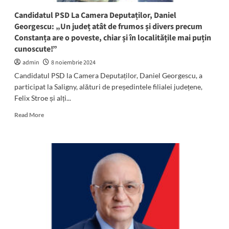
Georgescu,
Candidatul PSD La Camera Deputaților, Daniel
prezenți
Georgescu: „Un județ atât de frumos și divers precum
la
Constanța are o poveste, chiar și în localitățile mai puțin
întâlnire
cunoscute!”
admin
8 noiembrie 2024
Candidatul PSD la Camera Deputaților, Daniel Georgescu, a
participat la Saligny, alături de președintele filialei județene,
Felix Stroe și alți...
Read
Read More
more
about
Candidatul
PSD
La
Camera
Deputaților,
Daniel
Georgescu:
„Un
județ