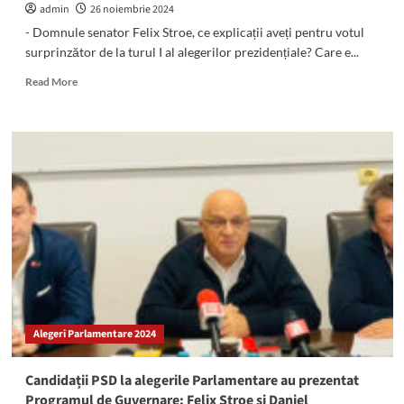
admin
26 noiembrie 2024
- Domnule senator Felix Stroe, ce explicații aveți pentru votul
surprinzător de la turul I al alegerilor prezidențiale? Care e...
Read
Read More
more
about
Senatorul
Felix
Stroe:
„România
este
membră
a
Uniunii
Europene
și
a
NATO
Alegeri Parlamentare 2024
și
așa
va
Candidații PSD la alegerile Parlamentare au prezentat
rămâne!”
Programul de Guvernare: Felix Stroe și Daniel