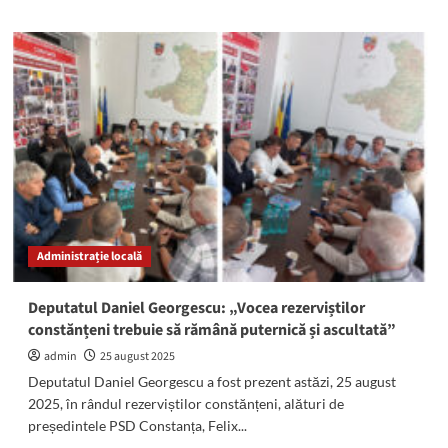
about
OFICIAL:
A
demisionat
Felix
Stroe,
președintele
PSD
Constanța!
Administrație locală
Deputatul Daniel Georgescu: „Vocea rezerviștilor
constănțeni trebuie să rămână puternică și ascultată”
admin
25 august 2025
Deputatul Daniel Georgescu a fost prezent astăzi, 25 august
2025, în rândul rezerviștilor constănțeni, alături de
președintele PSD Constanța, Felix...