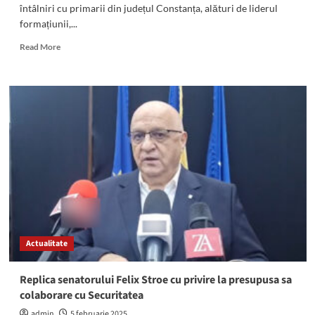
întâlniri cu primarii din județul Constanța, alături de liderul
formațiunii,...
Read
Read More
more
about
Deputatul
PSD
Daniel
Georgescu
s-
a
întâlnit
cu
primarii
din
Grădina,
Vulturu,
Actualitate
Târgușor
și
Ciobanu:
Replica senatorului Felix Stroe cu privire la presupusa sa
„Constanța
colaborare cu Securitatea
înapoi
în
admin
5 februarie 2025