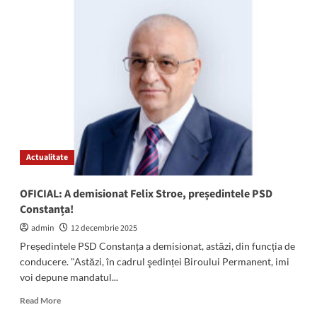
asociațiile
Georgescu,
de
președinte
proprietari
interimar
al
PSD
Constanța,
după
demisia
lui
Felix
Stroe
Actualitate
OFICIAL: A demisionat Felix Stroe, președintele PSD
Constanța!
admin
12 decembrie 2025
Președintele PSD Constanța a demisionat, astăzi, din funcția de
conducere. "Astăzi, în cadrul şedinței Biroului Permanent, imi
voi depune mandatul...
Read
Read More
more