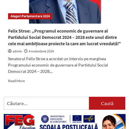
atât
de
frumos
Alegeri Parlamentare 2024
și
divers
precum
Felix Stroe: „Programul economic de guvernare al
Constanța
Partidului Social Democrat 2024 – 2028 este unul dintre
are
cele mai ambițioase proiecte la care am lucrat vreodată!”
o
poveste,
admin
4 noiembrie 2024
chiar
Senatorul Felix Stroe a acordat un interviu pe marginea
și
Programului economic de guvernare al Partidului Social
în
Democrat 2024 – 2028,...
localitățile
mai
Read
Read More
puțin
more
cunoscute!”
about
Felix
Caută
Stroe:
după:
„Programul
economic
de
guvernare