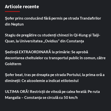
Articole recente
Șofer prins conducând fără permis pe strada Trandafirilor
din Neptun
Stagiu de pregătire cu studenți chinezi în Qi-Kung și Taiji-
Quan, la Universitatea „Ovidius” din Constanța
Ședință EXTRAORDINARĂ la primărie: Se aprobă
decontarea cheltuielor cu transportul public în comun, către
Goldterm
Șofer beat, tras pe dreapta pe strada Portului, la prima oră a
dimineții: Ce alcoolemie a indicat etilotestul
ULTIMA ORĂ! Restricții de viteză pe calea ferată: Pe ruta
Mangalia – Constanța se circulă cu 50 km/h