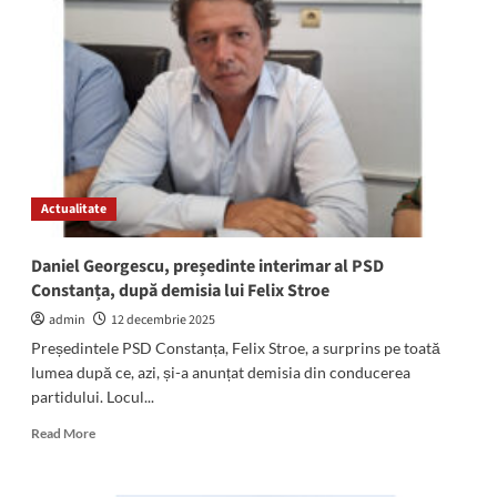
Georgescu
și
Felix
Stroe
propun
completarea
Legii
protecției
civile:
Primăriile
Actualitate
vor
putea
aloca
Daniel Georgescu, președinte interimar al PSD
fonduri
Constanța, după demisia lui Felix Stroe
pentru
repararea
admin
12 decembrie 2025
adăposturilor
Președintele PSD Constanța, Felix Stroe, a surprins pe toată
de
lumea după ce, azi, și-a anunțat demisia din conducerea
la
partidului. Locul...
subsolurile
blocurilor,
Read
Read More
în
more
parteneriat
about
cu
Daniel