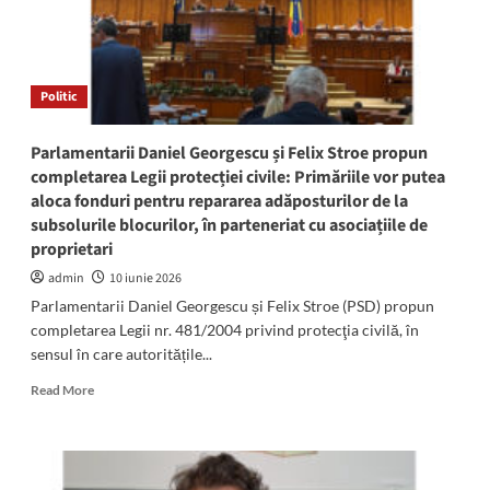
Politic
Parlamentarii Daniel Georgescu și Felix Stroe propun
completarea Legii protecției civile: Primăriile vor putea
aloca fonduri pentru repararea adăposturilor de la
subsolurile blocurilor, în parteneriat cu asociațiile de
proprietari
admin
10 iunie 2026
Parlamentarii Daniel Georgescu și Felix Stroe (PSD) propun
completarea Legii nr. 481/2004 privind protecţia civilă, în
sensul în care autoritățile...
Read
Read More
more
about
Parlamentarii
Daniel