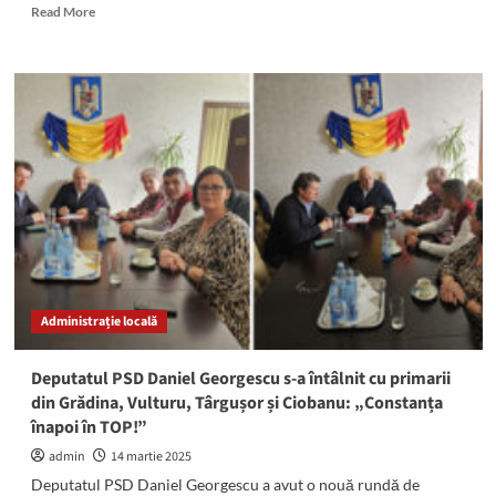
Read
Read More
more
about
Deputatul
Daniel
Georgescu:
„Vocea
rezerviștilor
constănțeni
trebuie
să
rămână
puternică
și
ascultată”
Administrație locală
Deputatul PSD Daniel Georgescu s-a întâlnit cu primarii
din Grădina, Vulturu, Târgușor și Ciobanu: „Constanța
înapoi în TOP!”
admin
14 martie 2025
Deputatul PSD Daniel Georgescu a avut o nouă rundă de