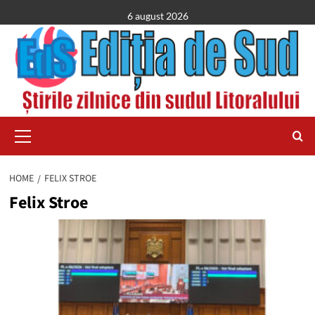
Skip
6 august 2026
to
content
Primary
Menu
HOME
FELIX STROE
Felix Stroe