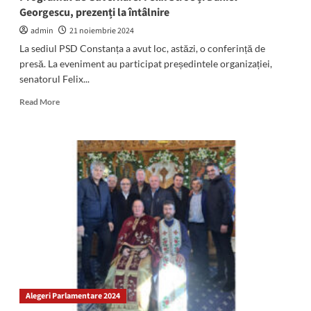
Georgescu, prezenți la întâlnire
admin
21 noiembrie 2024
La sediul PSD Constanța a avut loc, astăzi, o conferință de
presă. La eveniment au participat președintele organizației,
senatorul Felix...
Read
Read More
more
about
Candidații
PSD
la
alegerile
Parlamentare
au
prezentat
Programul
de
Guvernare:
Felix
Stroe
Alegeri Parlamentare 2024
și
Daniel