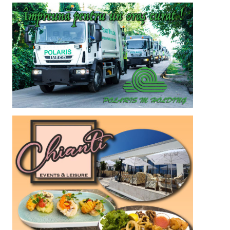
Arhologie Callatis, în
administrarea Consiliului
3
Județean Constanța
Actualitate
ATENȚIE! Se sistează
furnizarea apei potabile la
Jupiter, Cap Aurora,
Venus și Saturn și în zona
4
de Nord a municipiului
Mangalia
Actualitate
Șofer beat turtă, depistat
conducând pe strada
Plajei din Vama Veche: A
5
dat peste cap etilotestul