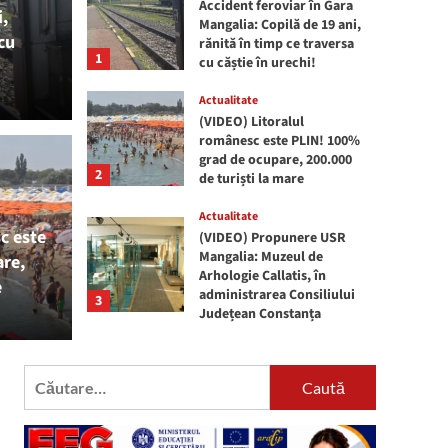
Accident feroviar în Gara
,
Mangalia: Copilă de 19 ani,
cu
rănită în timp ce traversa
1
cu căștie în urechi!
Actualitate
Actualitate
(VIDEO) Litoralul
(VID
românesc este PLIN! 100%
grad de ocupare, 200.000
alul românesc este
Muze
2
de turiști la mare
ad de ocupare,
admi
Actualitate
c este
(VIDEO) Propunere USR
Mangalia: Muzeul de
re,
iști la mare
Cons
Arhologie Callatis, în
e
administrarea Consiliului
3
Județean Constanța
admin
Actualitate
ATENȚIE! Se sistează
Caută
furnizarea apei potabile la
după:
Jupiter, Cap Aurora,
Venus și Saturn și în zona
4