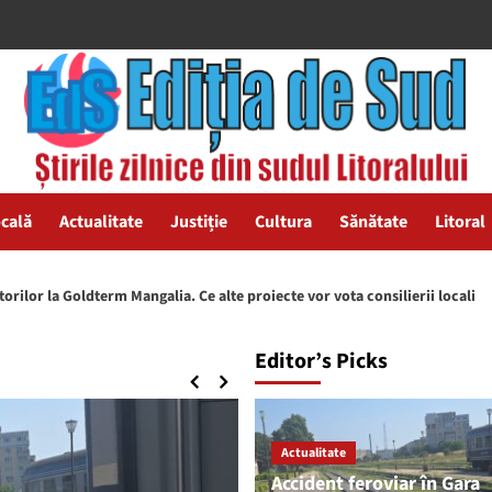
ocală
Actualitate
Justiție
Cultura
Sănătate
Litoral
ngalia. Ce alte proiecte vor vota consilierii locali
Progr
Editor’s Picks
Actualitate
Accident feroviar în Gara