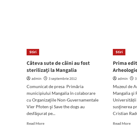
about
mor
Câte
abo
persoane
Pri
mai
Cris
trebuie
Rad
să
pro
aibă
cetă
de
bra
suferit,
că
Stiri
Stiri
din
nu
cauza
vor
Câteva sute de câini au fost
Prima edit
maidanezilor
plăt
sterilizaţi la Mangalia
Arheologie
agresivi
mai
ca
admin
3 septembrie 2012
admin
mul
3
să
de
Comunicat de presa Primăria
Muzeul de Ar
se
300
municipiului Mangalia în colaborare
Mangalia şi F
fie
lei/
cu Organizaţiile Non-Guvernamentale
Universității
luată
Vier Pfoten şi Save the dogs au
susţinerea p
soluţia
salvatoare?!
desfăşurat pe...
Cristian Radu,
Read
Rea
Read More
Read More
more
mor
about
abo