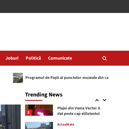
Actualitate
(VIDEO) Propunere USR
Mangalia: Muzeul de
Arhologie Callatis, în
administrarea Consiliului
3
Județean Constanța
Actualitate
ATENȚIE! Se sistează
Joburi
Politică
Comunicate
furnizarea apei potabile la
Jupiter, Cap Aurora,
Venus și Saturn și în zona
4
de Nord a municipiului
amul de Paști al punctelor muzeale din cadrul Muzeului de Istorie Națion
Mangalia
Actualitate
Trending News
Șofer beat turtă, depistat
conducând pe strada
Plajei din Vama Veche: A
5
dat peste cap etilotestul
Actualitate