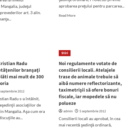
primarie
aprobarea preţului pentru parcarea...
pentru
 Mangalia, judeţul
modernizarea
prevederilor art. 3 alin.
Read
Read More
retelei
anţa...
more
de
about
d
apa
Taxa
e
si
de
ut
canalizare
parcare
ernul
la
ideaza
Stiri
Mangalia
oria
–
Cristian Radu
Noi regulamente votate de
2
tăţenilor branşaţi
consilierii locali. Atelajele
lei/ora
ioane
plăti mai mult de 300
trase de animale trebuie să
loria
aibă numere reflectorizante,
taximetrişii să ofere bonuri
 septembrie 2012
ariei
fiscale, iar mopedele să nu
tian Radu s-a întâlnit,
galia
polueze
re
eşedinţii asociaţiilor de
atis
din Mangalia. Aşa cum era
admin
5 septembrie 2012
rm
iscuţiile au...
Consilierii locali au aprobat, în cea
mai recentă şedinţă ordinară,
d