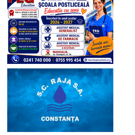
de Nord a municipiului
Mangalia
Actualitate
Șofer beat turtă, depistat
conducând pe strada
Plajei din Vama Veche: A
5
dat peste cap etilotestul
Actualitate
Accident feroviar în Gara
Mangalia: Copilă de 19 ani,
rănită în timp ce traversa
1
cu căștie în urechi!
Actualitate
(VIDEO) Litoralul
românesc este PLIN! 100%
grad de ocupare, 200.000
2
de turiști la mare
Actualitate
(VIDEO) Propunere USR
Mangalia: Muzeul de