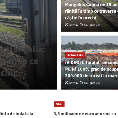
Mangalia: Copilă de 19 ani
rănită în timp ce traversa 
căștie în urechi!
admin
8 august 2026
Actualitate
ra Mangalia:
(VIDEO) Litor
Actualitate
 în timp ce
PLIN! 100% gr
(VIDEO) Litoralul românes
PLIN! 100% grad de ocupa
echi!
200.000 de tur
200.000 de turiști la mar
admin
admin
8 august 2026
8 august 2026
Stiri
dinta de indata la
3,5 milioane de euro ar urma sa