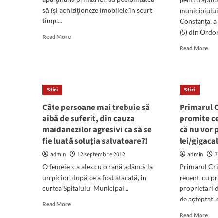
SA
să îşi achiziţioneze imobilele în scurt
municipiului
timp....
Constanţa, a 
(5) din Ordon
Read
Read More
more
Rea
Read More
about
mor
Medicii
abo
din
Guv
Policlinica
lich
Stiri
Stiri
isi
dat
pot
de
Câte persoane mai trebuie să
Primarul 
cumpara
2,5
aibă de suferit, din cauza
promite ce
cabinetele
mil
maidanezilor agresivi ca să se
că nu vor 
de
fie luată soluţia salvatoare?!
lei/gigaca
lei
a
admin
12 septembrie 2012
admin
7
prim
O femeie s-a ales cu o rană adâncă la
Primarul Cris
Man
cat
un picior, după ce a fost atacată, în
recent, cu pr
Call
curtea Spitalului Municipal...
proprietari 
The
de aşteptat, d
Read
Read More
more
Rea
Read More