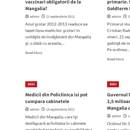
vaccinari obligatorii de la
primarie. 
Mangalia?
Goldterm 
admin
21 septembrie 2012
admin
2
Anul şcolar 2012-2013 readuce pe
Primarul mun
tapet lipsa medicilor şcolari în
Cristian Rad
unităţile de învăţământ din Mangalia
vineri, 21 se
şi, o dată cu aceasta,...
şedinţă de in
Pe ordinea...
Read
Read More
more
Rea
Read More
about
mor
Cine
abo
se
Asta
ocupa
sed
Stiri
Stiri
de
de
campaniile
ind
Medicii din Policlinica isi pot
Guvernul l
de
la
cumpara cabinetele
2,5 milioa
vaccinari
prim
obligatorii
Mangalia c
Se
admin
19 septembrie 2012
de
infi
admin
1
Medicii din Mangalia, care îşi
la
SC
desfăşoară activitatea în cabinete
Ordinul Nr.
Mangalia?
Gol
aparţinând primăriei, au posibilitatea
pentru aplica
Man