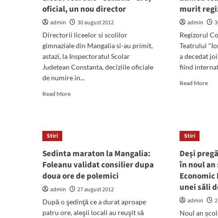
Sabrina
co
oficial, un nou director
murit regi
Iaschevici
din
a
Man
admin
30 august 2012
admin
3
castigat
Bene
Directorii liceelor si scolilor
Regizorul Co
premiul
sun
gimnaziale din Mangalia si-au primit,
Teatrului "I
„Stefan
vete
astazi, la Inspectoratul Scolar
a decedat joi
Iordache“,
per
Judetean Constanta, deciziile oficiale
Premiul
fiind internat
cu
Galei
han
de numire in...
Rea
Read More
Tanarului
elev
mor
Read
Read More
Actor
şi
abo
more
HOP!
buge
Lum
about
2012
teat
Liceul
in
Teoretic
Stiri
Stiri
doli
"Callatis"
a
are,
Sedinta maraton la Mangalia:
Deși pregă
mur
oficial,
Foleanu validat consilier dupa
în noul an 
regi
un
doua ore de polemici
Economic 
Cor
nou
Tod
director
unei săli 
admin
27 august 2012
admin
2
După o şedinţă ce a durat aproape
patru ore, aleşii locali au reuşit să
Noul an școl