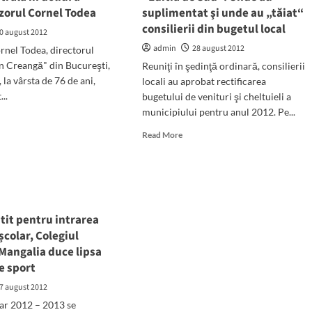
mun
zorul Cornel Todea
suplimentat şi unde au „tăiat“
consilierii din bugetul local
galia.
0 august 2012
ficiari
admin
28 august 2012
rnel Todea, directorul
t
on Creangă" din Bucureşti,
Reuniţi în şedinţă ordinară, consilierii
ranii,
, la vârsta de 76 de ani,
locali au aprobat rectificarea
soanele
...
bugetului de venituri şi cheltuieli a
dicap,
municipiului pentru anul 2012. Pe...
d
ii
e
Read
Read More
ut
more
tarii
ea
about
rala
"Editia
de
u:
Sud":
Unde
tit pentru intrarea
it
au
școlar, Colegiul
zorul
suplimentat
Mangalia duce lipsa
nel
şi
ea
de sport
unde
au
7 august 2012
„tăiat“
ar 2012 – 2013 se
consilierii