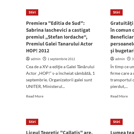
Câteva
Pri
sute
edit
Stiri
Stiri
de
a
câini
Tab
Premiera "Editia de Sud":
Gratuităţi
au
de
Sabrina Iaschevici a castigat
în comun 
fost
Arh
premiul „Stefan Iordache“,
Beneficiar
sterilizaţi
Call
Premiul Galei Tanarului Actor
la
persoanele
Mangalia
HOP! 2012
şi bugetar
admin
1 septembrie 2012
admin
3
Cea de a XV-a ediţie a Galei Tânărului
În timp ce u
Actor „HOP!“ s-a încheiat sâmbătă, 1
firme care a 
septembrie. Organizatorii galei sunt
transportul 
UNITER, Ministerul...
pierdut,...
Read
Rea
Read More
Read More
more
mor
about
abo
Premiera
Gra
"Editia
pen
Stiri
Stiri
de
tra
Sud":
în
Liceul Teoretic "Callatis" are,
Lumea teat