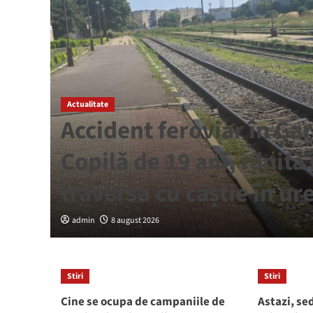
Actualitate
când
Accident feroviar în Ga
A
Copilă de 19 ani, rănită
traversa cu căștie în ur
admin
8 august 2026
Stiri
Stiri
Cine se ocupa de campaniile de
Astazi, se