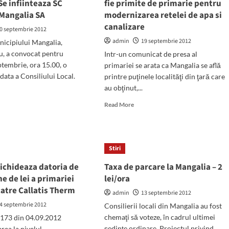
Se infiinteaza SC
fie primite de primarie pentru
Mangalia SA
modernizarea retelei de apa si
canalizare
0 septembrie 2012
admin
19 septembrie 2012
icipiului Mangalia,
u, a convocat pentru
Intr-un comunicat de presa al
ptembrie, ora 15.00, o
primariei se arata ca Mangalia se află
data a Consiliului Local.
printre puţinele localităţi din ţară care
au obţinut,...
d
Read
Read More
e
more
ut
about
zi,
3,5
inta
milioane
Stiri
de
ata
euro
ichideaza datoria de
Taxa de parcare la Mangalia – 2
ar
ne de lei a primariei
lei/ora
arie.
urma
atre Callatis Therm
sa
admin
13 septembrie 2012
inteaza
fie
4 septembrie 2012
Consilierii locali din Mangalia au fost
primite
chemaţi să voteze, în cadrul ultimei
1173 din 04.09.2012
dterm
de
şedinţe ordinare, Proiectul privind
rea la nivelul
galia