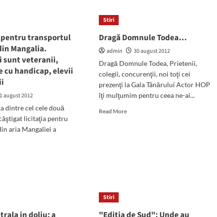
doua
ma
ofere
editie
ie
bonuri
Stiri
a
fiscale,
Trofeului
erei
iar
 pentru transportul
Dragă Domnule Todea…
„Callatis“
mopedele
din Mangalia.
la
eologie
admin
30 august 2012
să
i sunt veteranii,
tenis
atiana
nu
Dragă Domnule Todea, Prietenii,
de
 cu handicap, elevii
polueze
colegii, concurenţii, noi toţi cei
masa
ii
prezenţi la Gala Tânărului Actor HOP
îţi mulţumim pentru ceea ne-ai...
1 august 2012
na dintre cel cele două
Read
Read More
câştigat licitaţia pentru
more
about
din aria Mangaliei a
Dragă
Domnule
d
Todea…
e
ut
tuităţi
tru
Stiri
nsportul
rala in doliu: a
"Editia de Sud": Unde au