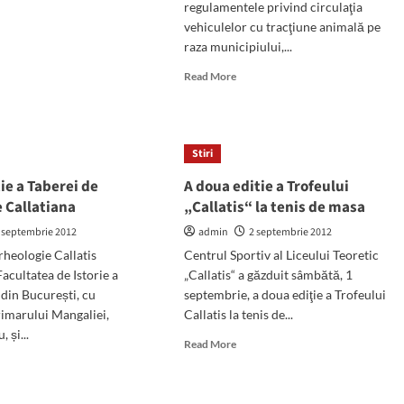
regulamentele privind circulaţia
e
ut
vehiculelor cu tracţiune animală pe
marul
raza municipiului,...
tian
Read
Read More
u
more
mite
about
ţenilor
Noi
nşaţi
regulamente
Stiri
votate
de
ie a Taberei de
A doua editie a Trofeului
consilierii
i
 Callatiana
„Callatis“ la tenis de masa
locali.
Atelajele
t
 septembrie 2012
admin
2 septembrie 2012
trase
heologie Callatis
Centrul Sportiv al Liceului Teoretic
de
acultatea de Istorie a
„Callatis“ a găzduit sâmbătă, 1
animale
gigacaloria
 din București, cu
septembrie, a doua ediţie a Trofeului
trebuie
rimarului Mangaliei,
Callatis la tenis de...
să
aibă
 și...
Read
Read More
numere
more
d
reflectorizante,
about
e
taximetrişii
A
ut
să