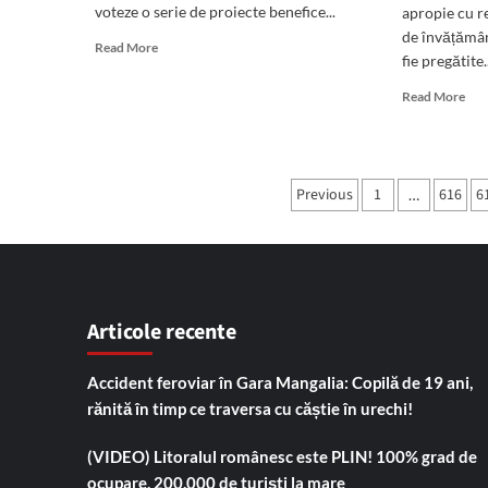
voteze o serie de proiecte benefice...
apropie cu re
de învățămân
Read
Read More
fie pregătite.
more
about
Rea
Read More
Sedinta
mor
maraton
abo
la
Deș
Mangalia:
pre
Paginație
Foleanu
Previous
1
616
6
…
pen
validat
articole
intr
consilier
în
dupa
nou
doua
an
ore
școl
de
Cole
Articole recente
polemici
Eco
Man
Accident feroviar în Gara Mangalia: Copilă de 19 ani,
duc
lips
rănită în timp ce traversa cu căștie în urechi!
une
săli
(VIDEO) Litoralul românesc este PLIN! 100% grad de
de
ocupare, 200.000 de turiști la mare
spo