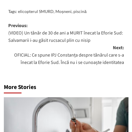
Tags:
elicopterul SMURD
,
Moșneni
,
piscină
Post
Previous:
(VIDEO) Un tânăr de 30 de ani a MURIT înecat la Eforie Sud:
navigation
Salvamarii i-au găsit rucsacul plin cu nisip
Next:
OFICIAL: Ce spune IPJ Constanța despre tânărul care s-a
înecat la Eforie Sud. Încă nu i se cunoaște identitatea
More Stories