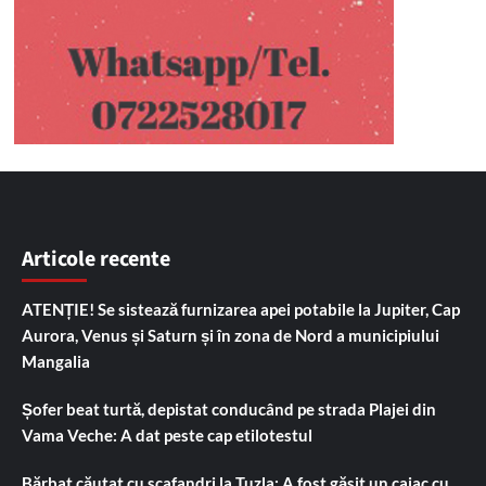
Articole recente
ATENȚIE! Se sistează furnizarea apei potabile la Jupiter, Cap
Aurora, Venus și Saturn și în zona de Nord a municipiului
Mangalia
Șofer beat turtă, depistat conducând pe strada Plajei din
Vama Veche: A dat peste cap etilotestul
Bărbat căutat cu scafandri la Tuzla: A fost găsit un caiac cu