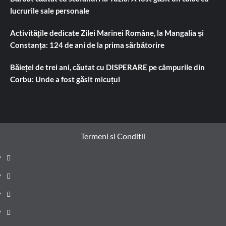
lucrurile sale personale
Activitățile dedicate Zilei Marinei Române, la Mangalia și
Constanța: 124 de ani de la prima sărbătorire
Băiețel de trei ani, căutat cu DISPERARE pe câmpurile din
Corbu: Unde a fost găsit micuțul
Termeni si Conditii
Prima
pagină
Știri
de
Administrație
ultima
locală
Actualitate
oră