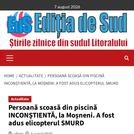
Skip
7 august 2026
to
content
Primary
Menu
HOME
ACTUALITATE
PERSOANĂ SCOASĂ DIN PISCINĂ
INCONȘTIENTĂ, LA MOȘNENI. A FOST ADUS ELICOPTERUL SMURD
Actualitate
Persoană scoasă din piscină
INCONȘTIENTĂ, la Moșneni. A fost
adus elicopterul SMURD
admin
4 august 2025