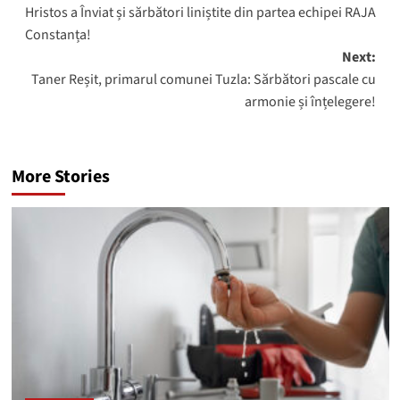
Hristos a Înviat și sărbători liniștite din partea echipei RAJA
navigation
Constanța!
Next:
Taner Reșit, primarul comunei Tuzla: Sărbători pascale cu
armonie și înțelegere!
More Stories