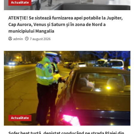
Actualitate
ATENȚIE! Se sistează furnizarea apei potabile la Jupiter,
Cap Aurora, Venus și Saturn și în zona de Nord a
municipiului Mangalia
admin
7 august 2026
Actualitate
Șofer beat turtă, depistat conducând pe strada Plajei din