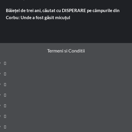
Băiețel de trei ani, căutat cu DISPERARE pe câmpurile din
Corbu: Unde a fost găsit micuțul
Termeni si Conditii
Prima
pagină
Știri
de
Administrație
ultima
locală
Actualitate
oră
Justiție
Cultura
Sănătate