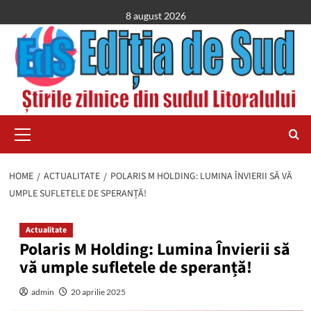
Skip
8 august 2026
to
content
Primary
Menu
HOME
ACTUALITATE
POLARIS M HOLDING: LUMINA ÎNVIERII SĂ VĂ
UMPLE SUFLETELE DE SPERANȚĂ!
Actualitate
Polaris M Holding: Lumina Învierii să
vă umple sufletele de speranță!
admin
20 aprilie 2025