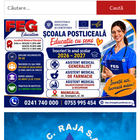
Caută
după: