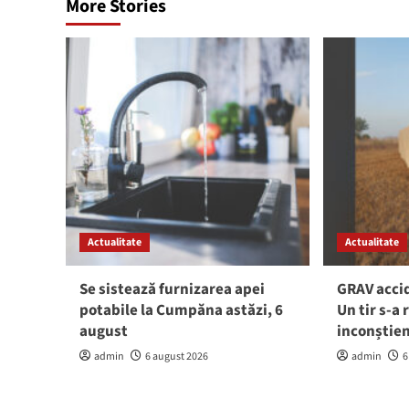
More Stories
Actualitate
Actualitate
Se sistează furnizarea apei
GRAV accid
potabile la Cumpăna astăzi, 6
Un tir s-a 
august
inconștie
admin
6 august 2026
admin
6