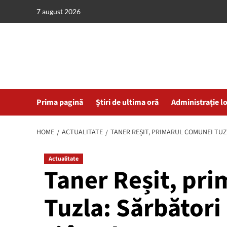
Skip
7 august 2026
to
content
Prima pagină
Știri de ultima oră
Administrație l
HOME
ACTUALITATE
TANER REȘIT, PRIMARUL COMUNEI TUZ
Actualitate
Taner Reșit, pr
Tuzla: Sărbători