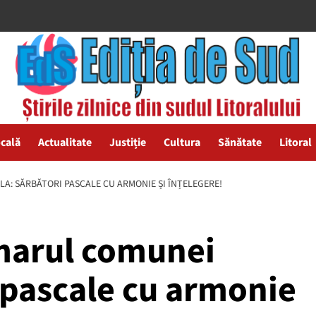
ocală
Actualitate
Justiție
Cultura
Sănătate
Litoral
LA: SĂRBĂTORI PASCALE CU ARMONIE ȘI ÎNȚELEGERE!
imarul comunei
 pascale cu armonie