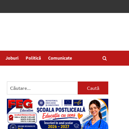
Joburi
Politică
Comunicate
Caută
după: