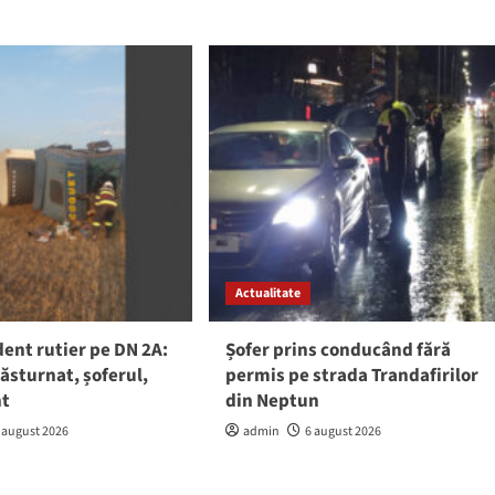
Actualitate
ent rutier pe DN 2A:
Șofer prins conducând fără
răsturnat, șoferul,
permis pe strada Trandafirilor
nt
din Neptun
 august 2026
admin
6 august 2026