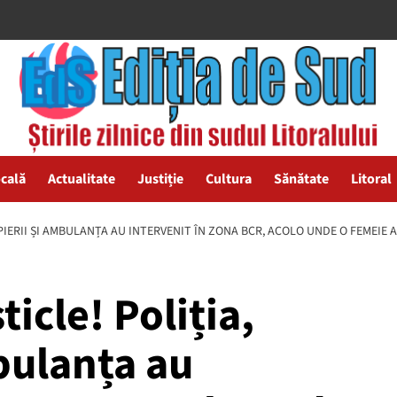
ocală
Actualitate
Justiție
Cultura
Sănătate
Litoral
PIERII ȘI AMBULANȚA AU INTERVENIT ÎN ZONA BCR, ACOLO UNDE O FEMEIE A
icle! Poliția,
bulanța au