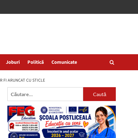
Joburi
Politică
Comunicate
R FI ARUNCAT CU STICLE
Caută
după: