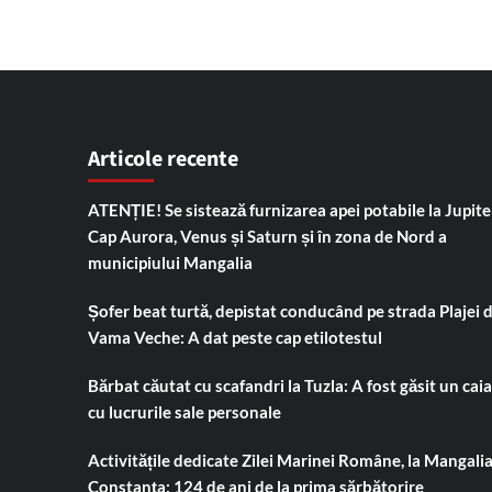
Articole recente
ATENȚIE! Se sistează furnizarea apei potabile la Jupiter
Cap Aurora, Venus și Saturn și în zona de Nord a
municipiului Mangalia
Șofer beat turtă, depistat conducând pe strada Plajei 
Vama Veche: A dat peste cap etilotestul
Bărbat căutat cu scafandri la Tuzla: A fost găsit un cai
cu lucrurile sale personale
Activitățile dedicate Zilei Marinei Române, la Mangalia
Constanța: 124 de ani de la prima sărbătorire