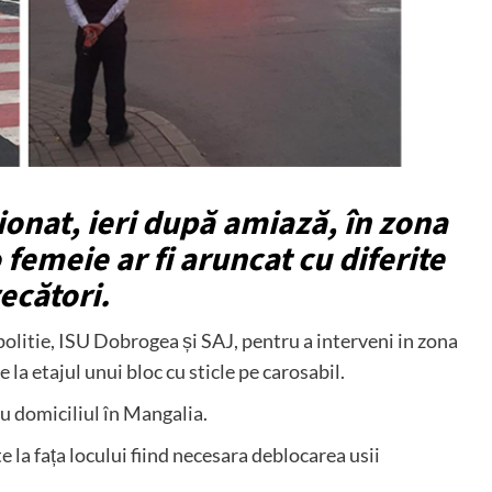
ționat, ieri după amiază, în zona
femeie ar fi aruncat cu diferite
recători.
 politie, ISU Dobrogea și SAJ, pentru a interveni in zona
a etajul unui bloc cu sticle pe carosabil.
u domiciliul în Mangalia.
 la fața locului fiind necesara deblocarea usii