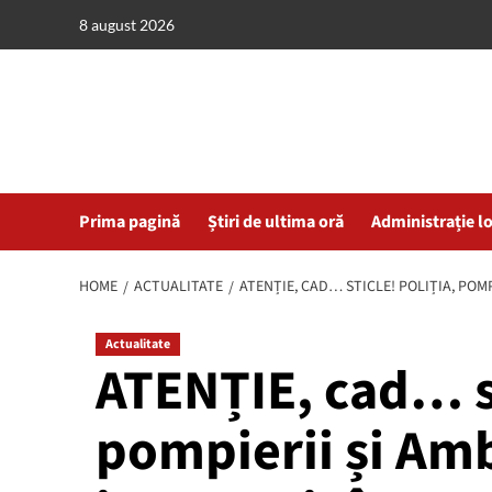
Skip
8 august 2026
to
content
Prima pagină
Știri de ultima oră
Administrație l
HOME
ACTUALITATE
ATENȚIE, CAD… STICLE! POLIȚIA, POM
Actualitate
ATENȚIE, cad… st
pompierii și Am