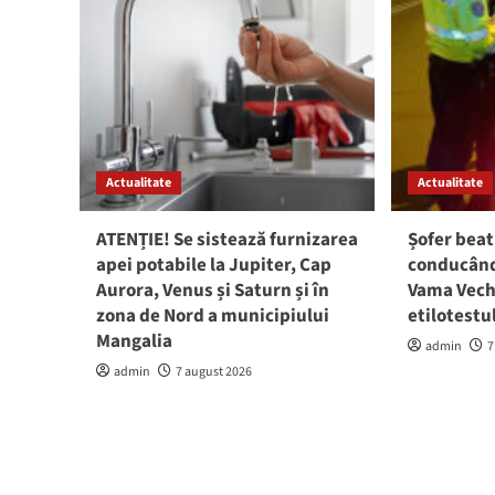
Actualitate
Actualitate
ATENȚIE! Se sistează furnizarea
Șofer beat
apei potabile la Jupiter, Cap
conducând 
Aurora, Venus și Saturn și în
Vama Vech
zona de Nord a municipiului
etilotestu
Mangalia
admin
7
admin
7 august 2026