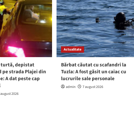
Actualitate
 turtă, depistat
Bărbat căutat cu scafandri la
pe strada Plajei din
Tuzla: A fost găsit un caiac cu
e: A dat peste cap
lucrurile sale personale
l
admin
7 august 2026
 august 2026