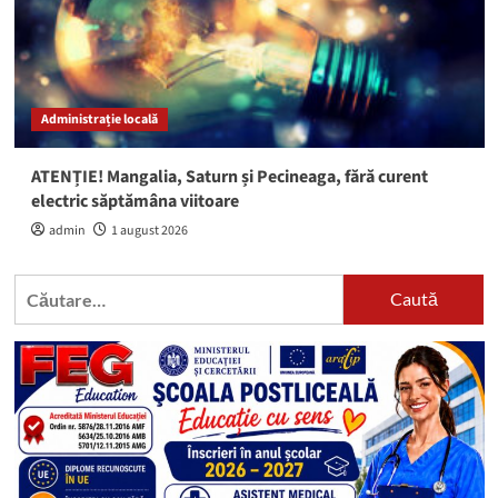
Administrație locală
ATENȚIE! Mangalia, Saturn și Pecineaga, fără curent
electric săptămâna viitoare
admin
1 august 2026
Caută
după: