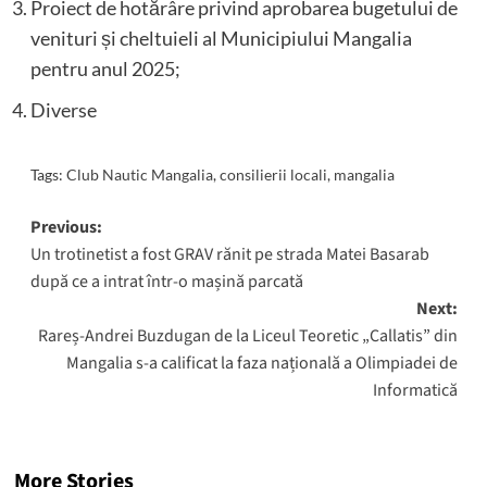
Proiect de hotărâre privind aprobarea bugetului de
venituri și cheltuieli al Municipiului Mangalia
pentru anul 2025;
Diverse
Tags:
Club Nautic Mangalia
,
consilierii locali
,
mangalia
Post
Previous:
Un trotinetist a fost GRAV rănit pe strada Matei Basarab
navigation
după ce a intrat într-o mașină parcată
Next:
Rareș-Andrei Buzdugan de la Liceul Teoretic „Callatis” din
Mangalia s-a calificat la faza națională a Olimpiadei de
Informatică
More Stories