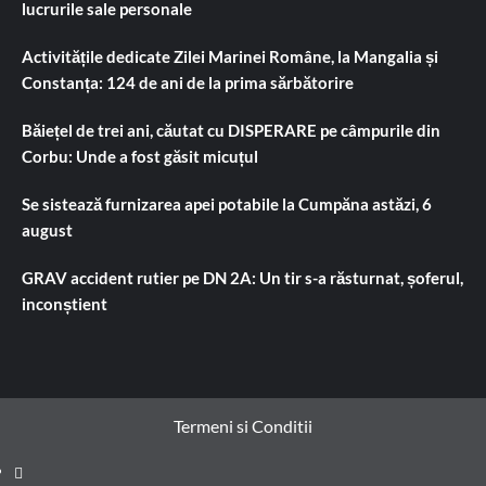
lucrurile sale personale
Activitățile dedicate Zilei Marinei Române, la Mangalia și
Constanța: 124 de ani de la prima sărbătorire
Băiețel de trei ani, căutat cu DISPERARE pe câmpurile din
Corbu: Unde a fost găsit micuțul
Se sistează furnizarea apei potabile la Cumpăna astăzi, 6
august
GRAV accident rutier pe DN 2A: Un tir s-a răsturnat, șoferul,
inconștient
Termeni si Conditii
Prima