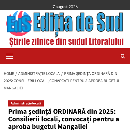
Skip
7 august 2026
to
content
Primary
Menu
HOME
ADMINISTRAȚIE LOCALĂ
PRIMA ȘEDINȚĂ ORDINARĂ DIN
2025: CONSILIERII LOCALI, CONVOCAȚI PENTRU A APROBA BUGETUL
MANGALIEI
Administrație locală
Prima ședință ORDINARĂ din 2025:
Consilierii locali, convocați pentru a
aproba bugetul Mangaliei