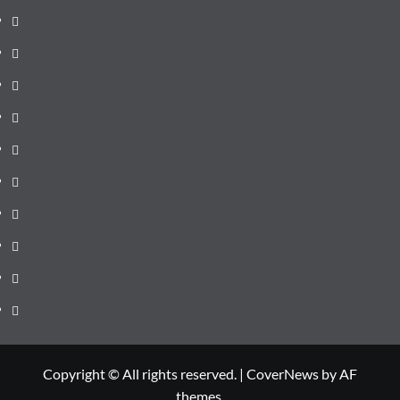
pagină
Știri
de
Administrație
ultima
locală
Actualitate
oră
Justiție
Cultura
Sănătate
Litoral
Joburi
Politică
Comunicate
Copyright © All rights reserved.
|
CoverNews
by AF
themes.