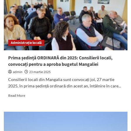
Mangalia:
Taxa
de
salubrizare
și
taxele
speciale,
Administrație locală
funcționarea
bazelor
sportive
Prima ședință ORDINARĂ din 2025: Consilierii locali,
și
convocați pentru a aproba bugetul Mangaliei
organigrama
spitalului,
admin
23 martie 2025
pe
Consilierii locali din Mangalia sunt convocați joi, 27 martie
ordinea
2025, în prima ședință ordinară din acest an, întâlnire în care...
de
zi
Read
Read More
more
about
Prima
ședință
ORDINARĂ
din