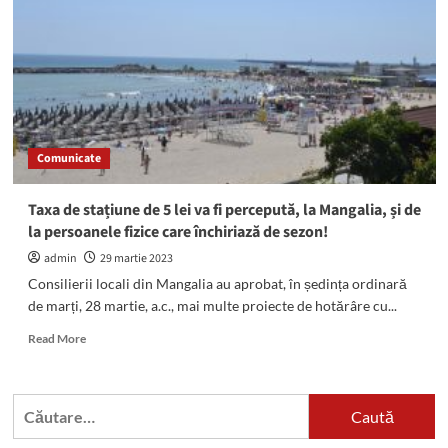
2025:
Consilierii
locali,
convocați
pentru
a
aproba
bugetul
Comunicate
Mangaliei
Taxa de stațiune de 5 lei va fi percepută, la Mangalia, și de
la persoanele fizice care închiriază de sezon!
admin
29 martie 2023
Consilierii locali din Mangalia au aprobat, în ședința ordinară
de marți, 28 martie, a.c., mai multe proiecte de hotărâre cu...
Read
Read More
more
about
Taxa
Caută
de
după:
stațiune