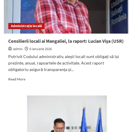
Administrație locală
Consilierii locali ai Mangaliei, la raport: Lucian Vișa (USR)
admin
6 ianuarie 2026
Potrivit Codului administrativ, aleșii locali sunt obligați să își
prezinte, anual, rapoartele de activitate. Acest raport
obligatoriu asigură transparența și...
Read
Read More
more
about
Consilierii
locali
ai
Mangaliei,
la
raport:
Lucian