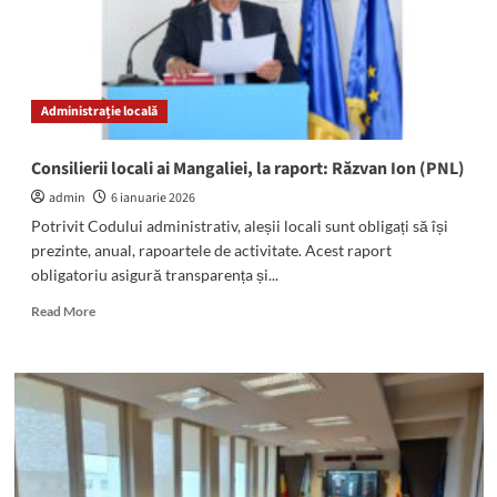
Vișa
(USR)
Administrație locală
Consilierii locali ai Mangaliei, la raport: Răzvan Ion (PNL)
admin
6 ianuarie 2026
Potrivit Codului administrativ, aleșii locali sunt obligați să își
prezinte, anual, rapoartele de activitate. Acest raport
obligatoriu asigură transparența și...
Read
Read More
more
about
Consilierii
locali
ai
Mangaliei,
la
raport: