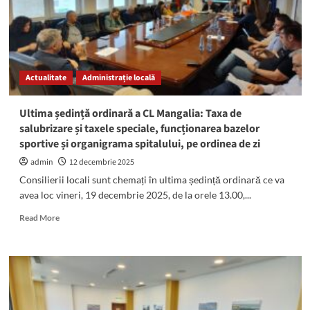
Răzvan
Ion
(PNL)
Actualitate
Administrație locală
Ultima ședință ordinară a CL Mangalia: Taxa de
salubrizare și taxele speciale, funcționarea bazelor
sportive și organigrama spitalului, pe ordinea de zi
admin
12 decembrie 2025
Consilierii locali sunt chemați în ultima ședință ordinară ce va
avea loc vineri, 19 decembrie 2025, de la orele 13.00,...
Read
Read More
more
about
Ultima
ședință
ordinară
a
CL