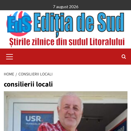
Skip
7 august 2026
to
content
Primary
Menu
HOME
CONSILIERII LOCALI
consilierii locali