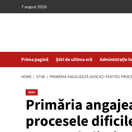
Skip
7 august 2026
to
content
Prima pagină
Știri de ultima oră
Administrație l
HOME
STIRI
PRIMĂRIA ANGAJEAZĂ AVOCAŢI PENTRU PROCES
Stiri
Primăria angaje
procesele dificil