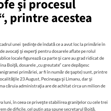
fe şi procesul
 printre acestea
 cadrul unei şedinţe de îndată ce a avut loc la primărie în
 de avocaţi şi experţi pentru dosarele aflate pe rolul
blice locale figurează ca parte şi care au grad ridicat de
trina Boiţă, dosarele „cu greutate“ care depăşesc
ganigramei primăriei, ar fi în număr de şapte) sunt, printre
localităţile 23 August, Pecineaga şi Limanu, dar şi
 căruia administraţia are de achitat circa un milion de
 luni, în ceea ce priveşte stabilirea graniţelor cu cele trei
 de dificile, cel puţin aşa spune secretarul Boiţă.