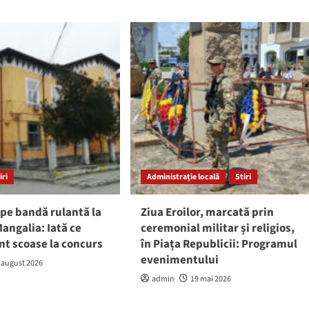
iri
Administrație locală
Stiri
pe bandă rulantă la
Ziua Eroilor, marcată prin
angalia: Iată ce
ceremonial militar și religios,
nt scoase la concurs
în Piața Republicii: Programul
evenimentului
 august 2026
admin
19 mai 2026