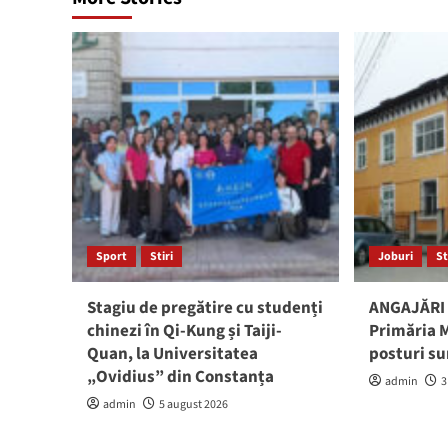
Sport
Stiri
Joburi
St
Stagiu de pregătire cu studenți
ANGAJĂRI 
chinezi în Qi-Kung și Taiji-
Primăria M
Quan, la Universitatea
posturi su
„Ovidius” din Constanța
admin
3
admin
5 august 2026