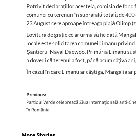
Potrivit declaraţiilor acesteia, comisia de fond 
comunei cu terenuri în suprafaţă totală de 400 d
23 August cere aproape întreaga plajă Olimp (z
Lovitura de graţie ce ar urma să fie dată Mangalie
locale este solicitarea comunei Limanu privind c
Şantierul Naval Daewoo. Primăria Limanu susţin
a dovedi că terenul a fost, până acum câţiva ani
În cazul în care Limanu ar câştiga, Mangalia ar 
Post
Previous:
Partidul Verde celebreazǎ Ziua Internaţională anti-Ch
navigation
în România
More Stories