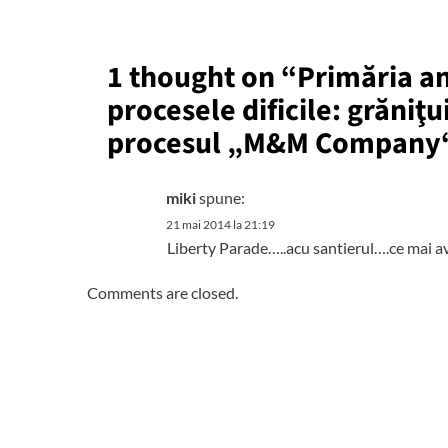
1 thought on “
Primăria a
procesele dificile: grăniţ
procesul „M&M Company“,
miki
spune:
21 mai 2014 la 21:19
Liberty Parade…..acu santierul….ce mai a
Comments are closed.