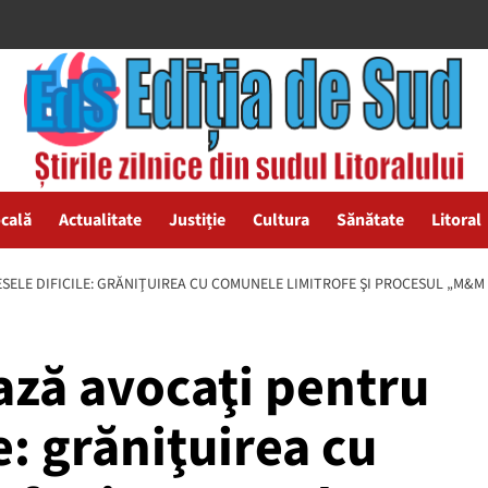
ocală
Actualitate
Justiție
Cultura
Sănătate
Litoral
ELE DIFICILE: GRĂNIŢUIREA CU COMUNELE LIMITROFE ŞI PROCESUL „M&M
ază avocaţi pentru
e: grăniţuirea cu