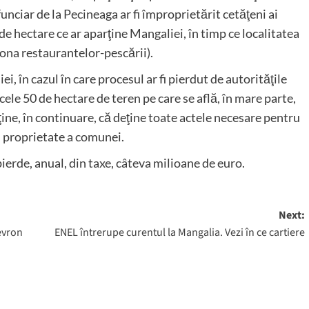
funciar de la Pecineaga ar fi împroprietărit cetăţeni ai
e hectare ce ar aparţine Mangaliei, în timp ce localitatea
ona restaurantelor-pescării).
i, în cazul în care procesul ar fi pierdut de autorităţile
ele 50 de hectare de teren pe care se află, în mare parte,
e, în continuare, că deţine toate actele necesare pentru
, proprietate a comunei.
pierde, anual, din taxe, câteva milioane de euro.
Next:
evron
ENEL întrerupe curentul la Mangalia. Vezi în ce cartiere