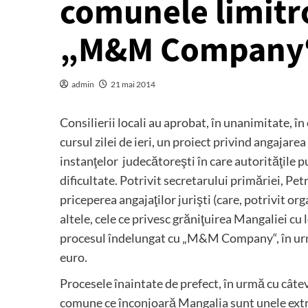
comunele limitro
„M&M Company“,
admin
21 mai 2014
Consilierii locali au aprobat, în unanimitate, în
cursul zilei de ieri, un proiect privind angajarea
instanţelor judecătoreşti în care autorităţile pu
dificultate. Potrivit secretarului primăriei, Pe
priceperea angajaţilor jurişti (care, potrivit or
altele, cele ce privesc grăniţuirea Mangaliei cu 
procesul îndelungat cu „M&M Company“, în urma
euro.
Procesele înaintate de prefect, în urmă cu câteva
comune ce înconjoară Mangalia sunt unele extrem