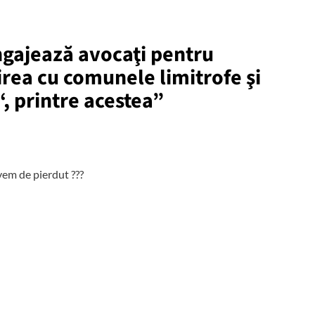
ngajează avocaţi pentru
uirea cu comunele limitrofe şi
 printre acestea
”
vem de pierdut ???