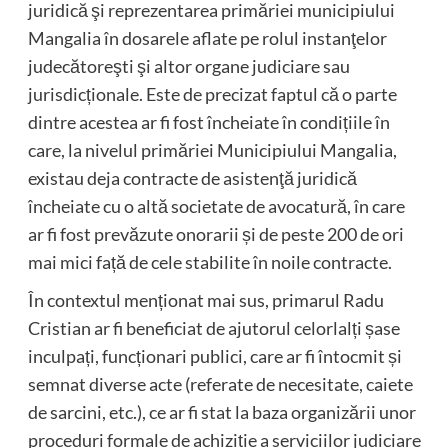
juridică şi reprezentarea primăriei municipiului
Mangalia în dosarele aflate pe rolul instanţelor
judecătoreşti şi altor organe judiciare sau
jurisdicționale. Este de precizat faptul că o parte
dintre acestea ar fi fost încheiate în condițiile în
care, la nivelul primăriei Municipiului Mangalia,
existau deja contracte de asistenţă juridică
încheiate cu o altă societate de avocatură, în care
ar fi fost prevăzute onorarii și de peste 200 de ori
mai mici față de cele stabilite în noile contracte.
În contextul menționat mai sus, primarul Radu
Cristian ar fi beneficiat de ajutorul celorlalți șase
inculpați, funcționari publici, care ar fi întocmit și
semnat diverse acte (referate de necesitate, caiete
de sarcini, etc.), ce ar fi stat la baza organizării unor
proceduri formale de achiziție a serviciilor judiciare