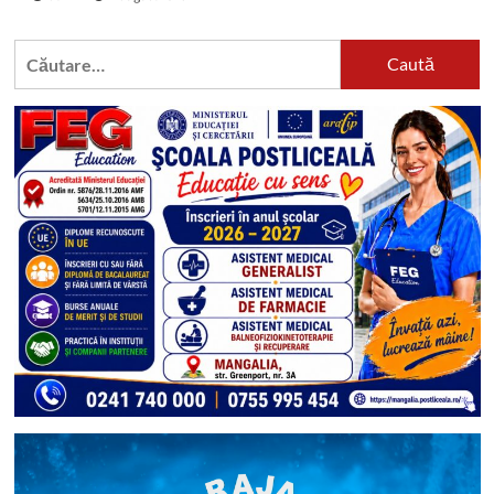
Caută
după: