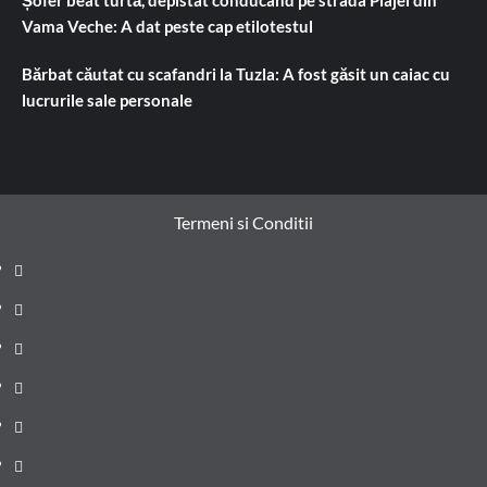
Șofer beat turtă, depistat conducând pe strada Plajei din
Vama Veche: A dat peste cap etilotestul
Bărbat căutat cu scafandri la Tuzla: A fost găsit un caiac cu
lucrurile sale personale
Termeni si Conditii
Prima
pagină
Știri
de
Administrație
ultima
locală
Actualitate
oră
Justiție
Cultura