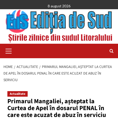
Skip
8 august 2026
to
content
Primary
Menu
HOME
ACTUALITATE
PRIMARUL MANGALIEI, AȘTEPTAT LA CURTEA
DE APEL ÎN DOSARUL PENAL ÎN CARE ESTE ACUZAT DE ABUZ ÎN
SERVICIU
Actualitate
Primarul Mangaliei, așteptat la
Curtea de Apel în dosarul PENAL în
care este acuzat de abuz în serviciu