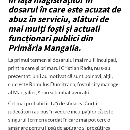
în fața magistraților în
dosarul în care este acuzat de
abuz în serviciu, alături de
mai mulți foști și actuali
funcționari publici din
Primăria Mangalia.
La primul termen al dosarului mai mulți inculpați,
printre care și primarul Cristian Radu, nu s-au
prezentat: unii au motivat că sunt bolnavi, alții,
cum este Romulus Dumitrana, fostul city manager
al Mangaliei, și-au schimbat avocații.
Cel mai probabil iritați de sfidarea Curții,
judecătorii au pus în vedere inculpaților că este
singurul termen acordat în care mai pot cere o
amânare pentru lipsă de apărare și pregătirea