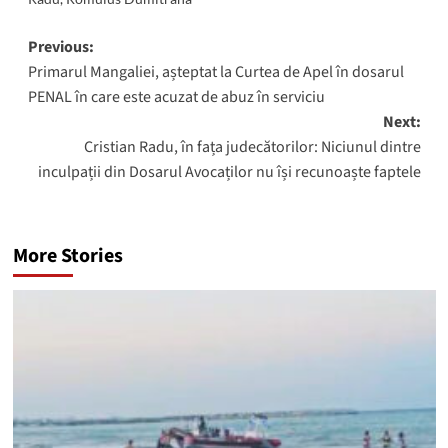
Post
Previous:
Primarul Mangaliei, așteptat la Curtea de Apel în dosarul
navigation
PENAL în care este acuzat de abuz în serviciu
Next:
Cristian Radu, în fața judecătorilor: Niciunul dintre
inculpații din Dosarul Avocaților nu își recunoaște faptele
More Stories