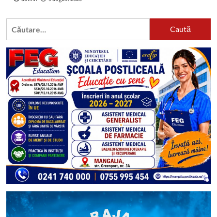
Caută
după: