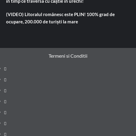
în timp ce traversa cu căștie în urechi!
(VIDEO) Litoralul românesc este PLIN! 100% grad de
ocupare, 200.000 de turiști la mare
Termeni si Conditii
Prima
pagină
Știri
de
Administrație
ultima
locală
Actualitate
oră
Justiție
Cultura
Sănătate