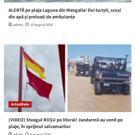
ALERTĂ pe plaja Laguna din Mangalia! Doi turiști, scoși
din apă și preluați de ambulanțe
admin
10 august 2026
Actualitate
(VIDEO) Steagul ROȘU pe litoral! Jandarmii au venit pe
plaje, în sprijinul salvamarilor
admin
9 august 2026