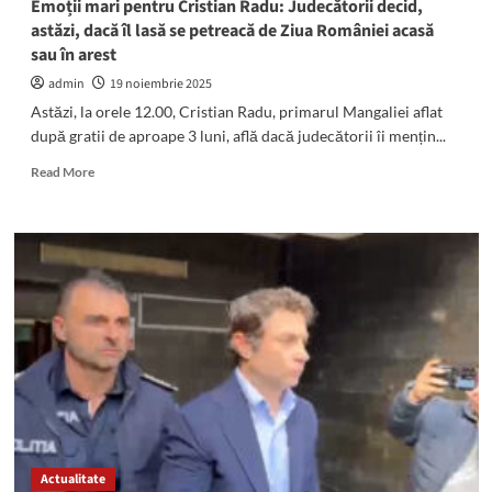
Emoții mari pentru Cristian Radu: Judecătorii decid,
își
astăzi, dacă îl lasă se petreacă de Ziua României acasă
petrece
sau în arest
sărbătorile
în
admin
19 noiembrie 2025
arest
Astăzi, la orele 12.00, Cristian Radu, primarul Mangaliei aflat
după gratii de aproape 3 luni, află dacă judecătorii îi mențin...
Read
Read More
more
about
Emoții
mari
pentru
Cristian
Radu:
Judecătorii
decid,
astăzi,
dacă
îl
lasă
se
Actualitate
petreacă