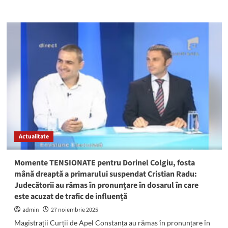
more
about
Primarul
din
Cernavodă,
condamnat
DEFINITIV
la
4
ani
de
închisoare:
A
fost
Actualitate
escortat
la
Penitenciarul
Momente TENSIONATE pentru Dorinel Colgiu, fosta
Poarta
mână dreaptă a primarului suspendat Cristian Radu:
Albă
Judecătorii au rămas în pronunțare în dosarul în care
este acuzat de trafic de influență
admin
27 noiembrie 2025
Magistrații Curții de Apel Constanța au rămas în pronunțare în