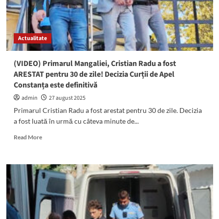
arestat
Cristian
Radu
este
Actualitate
inculpat:
Iată
când
(VIDEO) Primarul Mangaliei, Cristian Radu a fost
edilul
ARESTAT pentru 30 de zile! Decizia Curții de Apel
va
Constanța este definitivă
apărea
în
admin
27 august 2025
faţa
Primarul Cristian Radu a fost arestat pentru 30 de zile. Decizia
judecătorilor
a fost luată în urmă cu câteva minute de...
Read
Read More
more
about
(VIDEO)
Primarul
Mangaliei,
Cristian
Radu
a