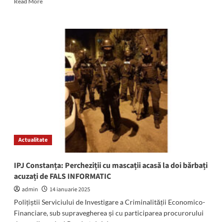
Read More
more
about
După
un
an
și
jumătate
de
amânări,
mâine
începe
judecata
în
dosarul
Actualitate
de
corupție
în
IPJ Constanța: Percheziții cu mascații acasă la doi bărbați
care
acuzați de FALS INFORMATIC
este
inculpat
admin
14 ianuarie 2025
primarul
Polițiștii Serviciului de Investigare a Criminalității Economico-
Mangaliei
Financiare, sub supravegherea și cu participarea procurorului