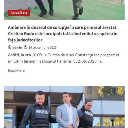
Constanța:
Decizie
Actualitate
DECISIVĂ
pentru
primarul
Amânare în dosarul de corupţie în care primarul arestat
SUSPENDAT
Cristian Radu este inculpat: Iată când edilul va apărea în
al
faţa judecătorilor
Mangaliei
admin
19 septembrie 2025
Astăzi, la ora 10.00, la Curtea de Apel Constanţa era programat
un ultim termen în Dosarul Penal nr. 352/36/2023 în...
Read
Read More
more
about
Amânare
în
dosarul
de
corupţie
în
care
primarul