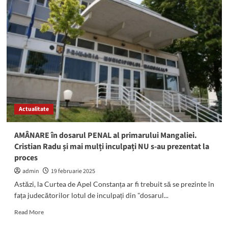
Cristian
Radu,
la
Curtea
de
Apel:
Se
judecă
dosarul
penal
în
Actualitate
care
acesta
este
AMÂNARE în dosarul PENAL al primarului Mangaliei.
trimis
Cristian Radu și mai mulți inculpați NU s-au prezentat la
în
proces
judecată
pentru
admin
19 februarie 2025
abuz
Astăzi, la Curtea de Apel Constanța ar fi trebuit să se prezinte în
în
fața judecătorilor lotul de inculpați din "dosarul...
serviciu
Read
Read More
more