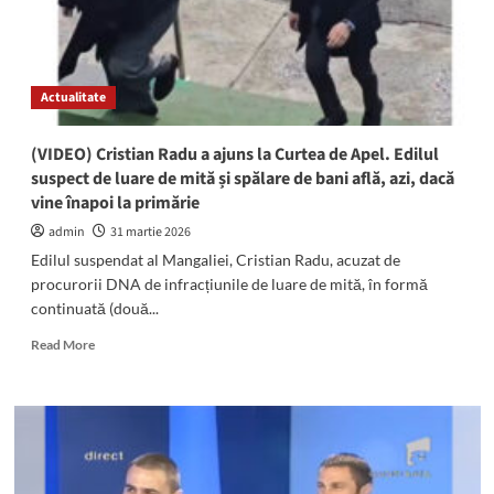
Actualitate
(VIDEO) Cristian Radu a ajuns la Curtea de Apel. Edilul
suspect de luare de mită și spălare de bani află, azi, dacă
vine înapoi la primărie
admin
31 martie 2026
Edilul suspendat al Mangaliei, Cristian Radu, acuzat de
procurorii DNA de infracțiunile de luare de mită, în formă
continuată (două...
Read
Read More
more
about
(VIDEO)
Cristian
Radu
a
ajuns