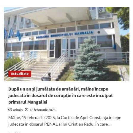
about
AMÂNARE
în
dosarul
PENAL
al
primarului
Mangaliei.
Cristian
Radu
și
mai
mulți
Actualitate
inculpați
NU
s-
După un an și jumătate de amânări, mâine începe
au
judecata în dosarul de corupție în care este inculpat
prezentat
primarul Mangaliei
la
proces
admin
18 februarie 2025
Mâine, 19 februarie 2025, la Curtea de Apel Constanța începe
judecata în dosarul PENAL al lui Cristian Radu, în care...
Read