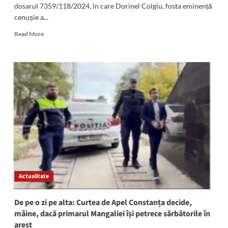
dosarul 7359/118/2024, în care Dorinel Colgiu, fosta eminență
cenușie a...
Read
Read More
more
about
Momente
TENSIONATE
pentru
Dorinel
Colgiu,
fosta
mână
dreaptă
a
primarului
suspendat
Cristian
Actualitate
Radu:
Judecătorii
au
De pe o zi pe alta: Curtea de Apel Constanța decide,
rămas
mâine, dacă primarul Mangaliei își petrece sărbătorile în
în
arest
pronunțare