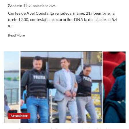
în
admin
20 noiembrie 2025
dosarul
Curtea de Apel Constanța va judeca, mâine, 21 noiembrie, la
în
orele 12.00, contestația procurorilor DNA la decizia de astăzi
care
a...
este
acuzat
Read
Read More
de
more
trafic
about
de
De
influență
pe
o
zi
pe
alta:
Curtea
de
Apel
Constanța
decide,
mâine,
Actualitate
dacă
primarul
Mangaliei