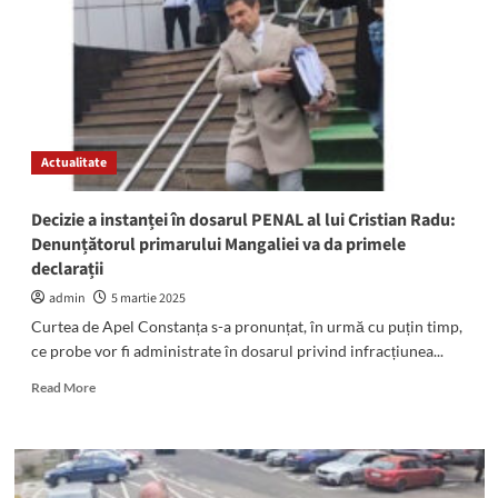
ai
Robertei
dau
ochii,
din
nou,
cu
Actualitate
Vlad
Pascu:
Procesul
Decizie a instanței în dosarul PENAL al lui Cristian Radu:
dosarului
Denunțătorul primarului Mangaliei va da primele
2
declarații
Mai
se
admin
5 martie 2025
reia
Curtea de Apel Constanța s-a pronunțat, în urmă cu puțin timp,
la
ce probe vor fi administrate în dosarul privind infracțiunea...
Curtea
de
Read
Read More
Apel
more
Constanța
about
Decizie
a
instanței