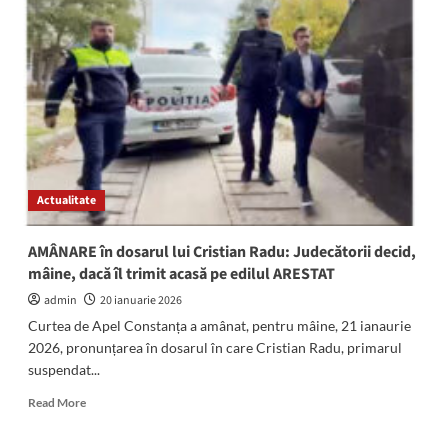
dosarul
lui
Doru
Colgiu,
fosta
mână
dreaptă
a
primarului
Radu:
Actualitate
Judecătorii
îi
decid
AMÂNARE în dosarul lui Cristian Radu: Judecătorii decid,
soarta
mâine, dacă îl trimit acasă pe edilul ARESTAT
în
luna
admin
20 ianuarie 2026
martie
Curtea de Apel Constanța a amânat, pentru mâine, 21 ianaurie
2026, pronunțarea în dosarul în care Cristian Radu, primarul
suspendat...
Read
Read More
more
about