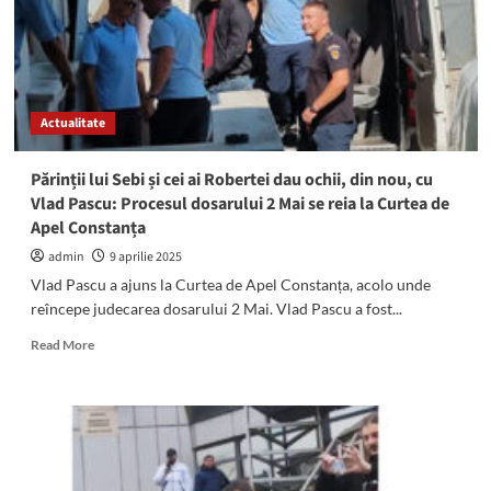
fost
ARESTAT
pentru
30
de
zile!
Actualitate
Decizia
Curții
de
Părinții lui Sebi și cei ai Robertei dau ochii, din nou, cu
Apel
Vlad Pascu: Procesul dosarului 2 Mai se reia la Curtea de
Constanța
Apel Constanța
este
definitivă
admin
9 aprilie 2025
Vlad Pascu a ajuns la Curtea de Apel Constanța, acolo unde
reîncepe judecarea dosarului 2 Mai. Vlad Pascu a fost...
Read
Read More
more
about
Părinții
lui
Sebi
și
cei