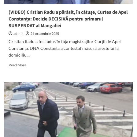
de
Ziua
(VIDEO) Cristian Radu a părăsit, în cătușe, Curtea de Apel
României
Constanța: Decizie DECISIVĂ pentru primarul
acasă
SUSPENDAT al Mangaliei
sau
în
admin
24 octombrie 2025
arest
Cristian Radu a fost adus în fața magistraților Curții de Apel
Constanța. DNA Constanța a contestat măsura arestului la
domiciliu,...
Read
Read More
more
about
(VIDEO)
Cristian
Radu
a
părăsit,
în
cătușe,
Curtea
de
Apel