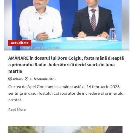
la
Curtea
de
Apel.
Edilul
suspect
de
Actualitate
luare
de
mită
AMÂNARE în dosarul lui Doru Colgiu, fosta mână dreaptă
și
a primarului Radu: Judecătorii îi decid soarta în luna
spălare
martie
de
bani
admin
16 februarie 2026
află,
Curtea de Apel Constanța a amânat astăzi, 16 februarie 2026,
azi,
sentința în cazul fostului colaborator de încredere al primarului
dacă
arestat...
vine
înapoi
Read
Read More
la
more
primărie
about
AMÂNARE
în