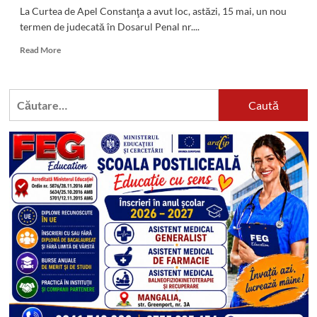
La Curtea de Apel Constanţa a avut loc, astăzi, 15 mai, un nou
termen de judecată în Dosarul Penal nr....
Read
Read More
more
about
Acuzat
Caută
de
după:
DNA
de
fapte
de
corupție,
primarul
Cristian
Radu
a
cerut
anularea
actelor
procurorului.
A
motivat
că