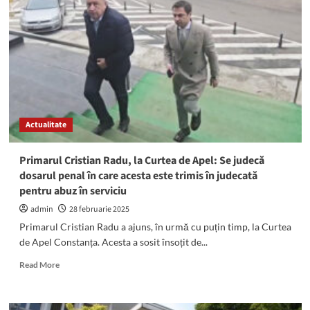
în
dosarul
PENAL
al
lui
Cristian
Radu:
Denunțătorul
primarului
Actualitate
Mangaliei
va
da
Primarul Cristian Radu, la Curtea de Apel: Se judecă
primele
dosarul penal în care acesta este trimis în judecată
declarații
pentru abuz în serviciu
admin
28 februarie 2025
Primarul Cristian Radu a ajuns, în urmă cu puțin timp, la Curtea
de Apel Constanța. Acesta a sosit însoțit de...
Read
Read More
more
about
Primarul