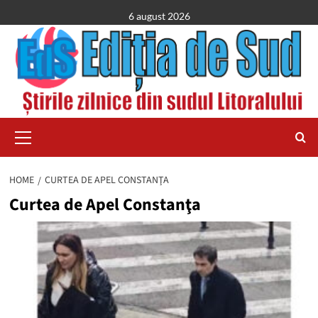
Skip
6 august 2026
to
content
Primary
Menu
HOME
CURTEA DE APEL CONSTANŢA
Curtea de Apel Constanţa