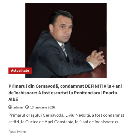
AMÂNARE
în
dosarul
lui
Cristian
Radu:
Judecătorii
decid,
mâine,
dacă
îl
trimit
Actualitate
acasă
pe
edilul
Primarul din Cernavodă, condamnat DEFINITIV la 4 ani
ARESTAT
de închisoare: A fost escortat la Penitenciarul Poarta
Albă
admin
13 ianuarie 2026
Primarul orașului Cernavodă, Liviu Negoiță, a fost condamnat
astăzi, la Curtea de Apel Constanța, la 4 ani de închisoare cu...
Read
Read More