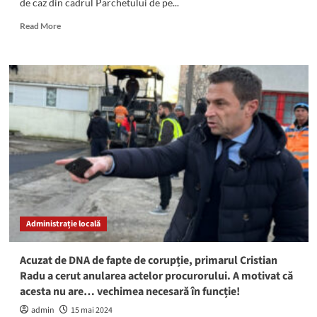
de caz din cadrul Parchetului de pe...
Read
Read More
more
about
IPJ
Constanța:
Percheziții
cu
mascații
acasă
la
doi
bărbați
acuzați
de
FALS
Administrație locală
INFORMATIC
Acuzat de DNA de fapte de corupție, primarul Cristian
Radu a cerut anularea actelor procurorului. A motivat că
acesta nu are… vechimea necesară în funcție!
admin
15 mai 2024