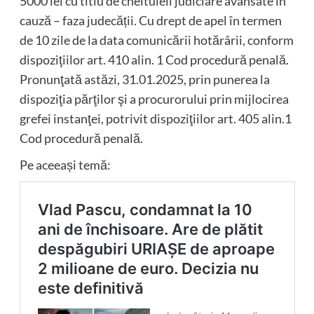
5000 lei cu titlu de cheltuieli judiciare avansate în
cauză – faza judecății. Cu drept de apel în termen
de 10 zile de la data comunicării hotărârii, conform
dispoziţiilor art. 410 alin. 1 Cod procedură penală.
Pronunţată astăzi, 31.01.2025, prin punerea la
dispoziţia părţilor şi a procurorului prin mijlocirea
grefei instanţei, potrivit dispoziţiilor art. 405 alin.1
Cod procedură penală.
Pe aceeași temă: