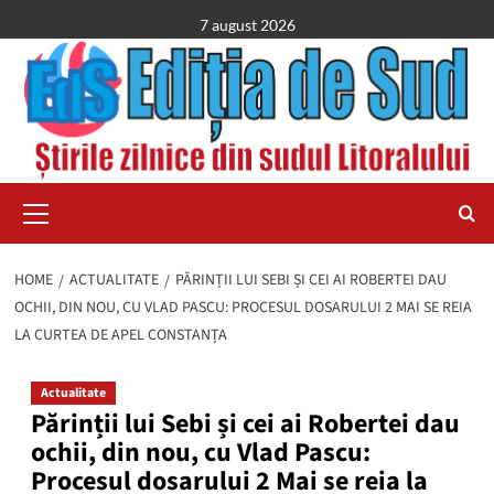
Skip
7 august 2026
to
content
Primary
Menu
HOME
ACTUALITATE
PĂRINȚII LUI SEBI ȘI CEI AI ROBERTEI DAU
OCHII, DIN NOU, CU VLAD PASCU: PROCESUL DOSARULUI 2 MAI SE REIA
LA CURTEA DE APEL CONSTANȚA
Actualitate
Părinții lui Sebi și cei ai Robertei dau
ochii, din nou, cu Vlad Pascu:
Procesul dosarului 2 Mai se reia la