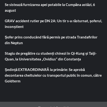
Se sistează furnizarea apei potabile la Cumpăna astăzi, 6
august
GRAV accident rutier pe DN 2A: Un tir s-a răsturnat, șoferul,
inconștient
Șofer prins conducând fără permis pe strada Trandafirilor
din Neptun
Stagiu de pregătire cu studenți chinezi în Qi-Kung și Taiji-
Quan, la Universitatea „Ovidius” din Constanța
Ședință EXTRAORDINARĂ la primărie: Se aprobă
decontarea cheltuielor cu transportul public în comun, către
Goldterm