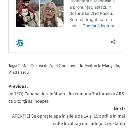
Tags:
2 Mai
,
Curtea de Apel Constanţa
,
Judecătoria Mangalia
,
Vlad Pascu
Post
Previous:
(VIDEO) Cabana de vânătoare din comuna Tortoman a ARS
navigation
ca o torță azi noapte
Next:
ATENȚIE! Se oprește apa în zilele de 14 și 15 aprilie în mai
multe localități din județul Constanța