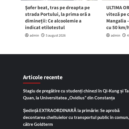
Șofer beat, tras pe dreapta pe
ULTIMA ORĂ
strada Portului, la prima oră a
viteză pe 
dimineții: Ce alcoolemie a
Mangalia –
indicat etilotestul
cu 50 km/
admin
5 august 2026
admin
4
Articole recente
Stagiu de pregătire cu studenți chinezi în Qi-Kung și Tai
Quan, la Universitatea „Ovidius” din Constanța
Ședință EXTRAORDINARĂ la primărie: Se aprobă
decontarea cheltuielor cu transportul public în comun,
către Goldterm