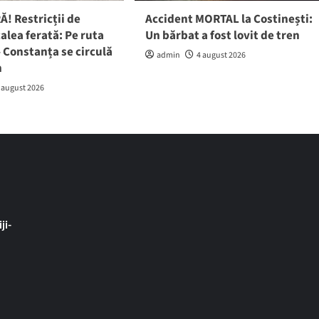
! Restricții de
Accident MORTAL la Costinești:
calea ferată: Pe ruta
Un bărbat a fost lovit de tren
 Constanța se circulă
admin
4 august 2026
h
 august 2026
ji-