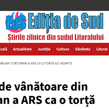
ocală
Actualitate
Justiție
Cultura
Sănătate
Litoral
COMUNA TORTOMAN A ARS CA O TORȚĂ AZI NOAPTE
de vânătoare din
 a ARS ca o torță