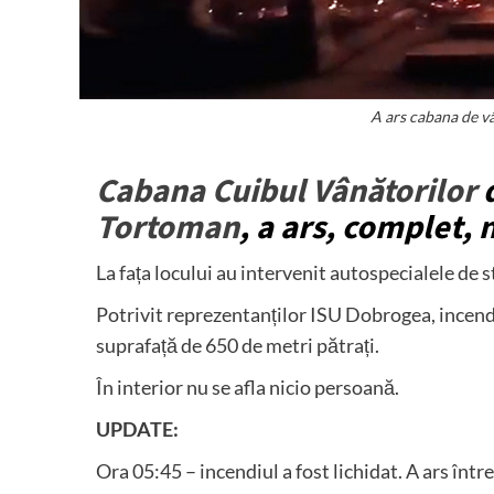
A ars cabana de 
Cabana Cuibul Vânătorilor
d
Tortoman
, a ars, complet, 
La fața locului au intervenit autospecialele de
Potrivit reprezentanților ISU Dobrogea, incend
suprafață de 650 de metri pătrați.
În interior nu se afla nicio persoană.
UPDATE:
Ora 05:45 – incendiul a fost lichidat. A ars înt