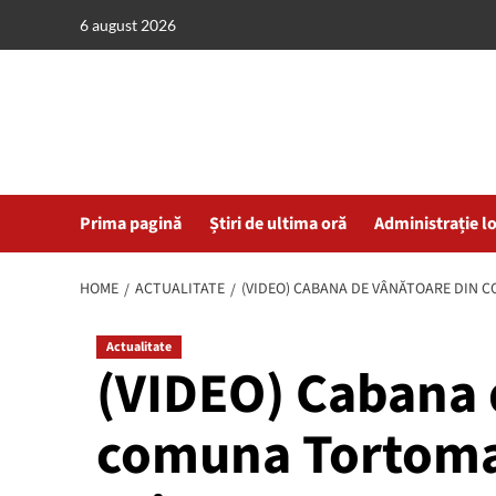
Skip
6 august 2026
to
content
Prima pagină
Știri de ultima oră
Administrație l
HOME
ACTUALITATE
(VIDEO) CABANA DE VÂNĂTOARE DIN 
Actualitate
(VIDEO) Cabana 
comuna Tortoman