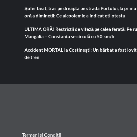
Șofer beat, tras pe dreapta pe strada Portului, la prima
oră a dimineții: Ce alcoolemie a indicat etilotestul
ULTIMA ORĂ! Restricții de viteză pe calea ferată: Pe r
Mangalia – Constanța se circulă cu 50 km/h
Accident MORTAL la Costinești: Un bărbat a fost lovit
de tren
Termeni si Conditii