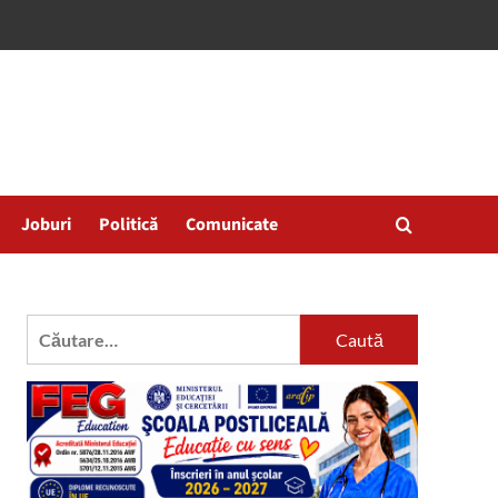
Joburi
Politică
Comunicate
Caută
după: