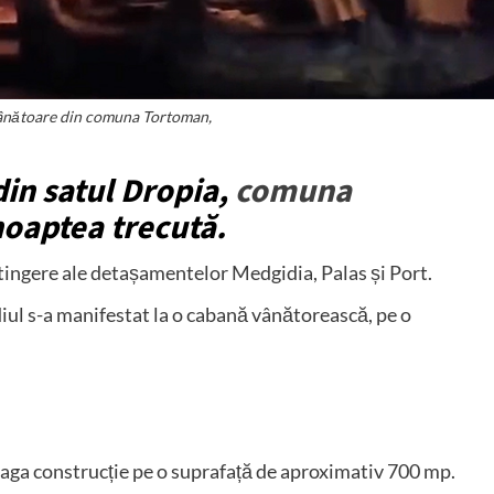
vânătoare din comuna Tortoman,
in satul Dropia,
comuna
noaptea trecută.
 stingere ale detașamentelor Medgidia, Palas și Port.
iul s-a manifestat la o cabană vânătorească, pe o
reaga construcție pe o suprafață de aproximativ 700 mp.