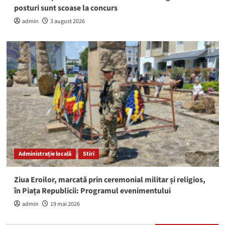
posturi sunt scoase la concurs
admin
3 august 2026
Administrație locală
Stiri
Ziua Eroilor, marcată prin ceremonial militar și religios,
în Piața Republicii: Programul evenimentului
admin
19 mai 2026