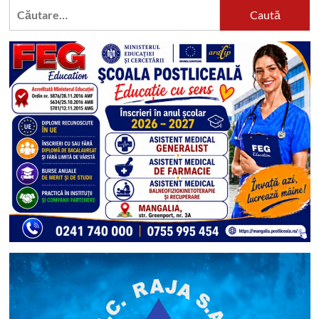
Caută
după: