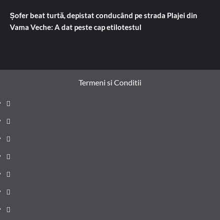
Șofer beat turtă, depistat conducând pe strada Plajei din
Vama Veche: A dat peste cap etilotestul
Termeni si Conditii
Prima
pagină
Știri
de
Administrație
ultima
locală
Actualitate
oră
Justiție
Cultura
Sănătate