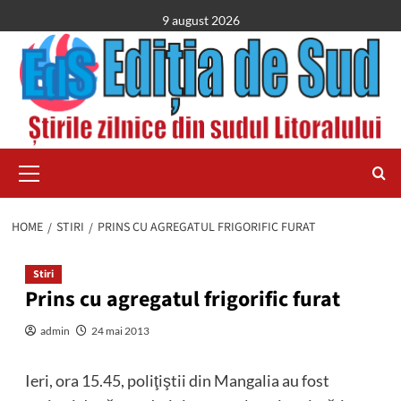
Skip
9 august 2026
to
content
Primary
Menu
HOME
STIRI
PRINS CU AGREGATUL FRIGORIFIC FURAT
Stiri
Prins cu agregatul frigorific furat
admin
24 mai 2013
Ieri, ora 15.45, poliţiştii din Mangalia au fost