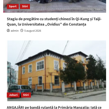
Sport
Stiri
Stagiu de pregătire cu studenți chinezi în Qi-Kung și Taiji-
Quan, la Universitatea „Ovidius” din Constanța
admin
5 august 2026
Joburi
Stiri
ANGAJĂRI pe bandă rulantă la Primăria Mangalia: Iată ce