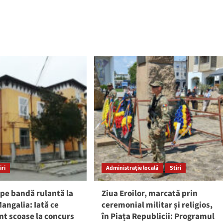
iri
Administrație locală
Stiri
pe bandă rulantă la
Ziua Eroilor, marcată prin
angalia: Iată ce
ceremonial militar și religios,
nt scoase la concurs
în Piața Republicii: Programul