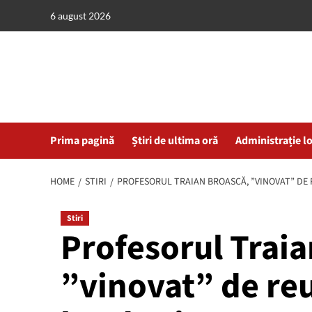
Skip
6 august 2026
to
content
Prima pagină
Știri de ultima oră
Administrație l
HOME
STIRI
PROFESORUL TRAIAN BROASCĂ, ”VINOVAT” DE R
Stiri
Profesorul Traia
”vinovat” de reu