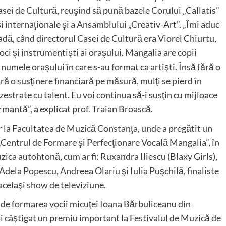
asei de Cultură, reuşind să pună bazele Corului „Callatis”
i internaţionale şi a Ansamblului „Creativ-Art”. „Îmi aduc
adă, când directorul Casei de Cultură era Viorel Chiurtu,
ci şi instrumentişti ai oraşului. Mangalia are copii
 numele oraşului în care s-au format ca artişti. Însă fără o
ră o susţinere financiară pe măsură, mulţi se pierd în
estrate cu talent. Eu voi continua să-i susţin cu mijloace
mantă”, a explicat prof. Traian Broască.
r la Facultatea de Muzică Constanţa, unde a pregătit un
„Centrul de Formare şi Perfecţionare Vocală Mangalia”, în
zica autohtonă, cum ar fi: Ruxandra Iliescu (Blaxy Girls),
ela Popescu, Andreea Olariu şi Iulia Puşchilă, finaliste
acelaşi show de televiziune.
 de formarea vocii micuţei Ioana Bărbuliceanu din
 şi câştigat un premiu important la Festivalul de Muzică de