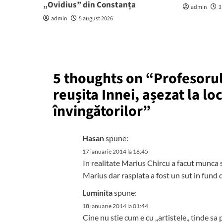
„Ovidius” din Constanța
admin
3
admin
5 august 2026
5 thoughts on “
Profesorul
reușita Innei, așezat la lo
învingătorilor
”
Hasan
spune:
17 ianuarie 2014 la 16:45
In realitate Marius Chircu a facut munca si
Marius dar rasplata a fost un sut in fund 
Luminita
spune:
18 ianuarie 2014 la 01:44
Cine nu stie cum e cu ,,artistele,, tinde sa