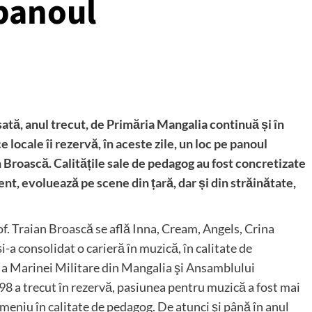
 panoul
tă, anul trecut, de Primăria Mangalia continuă și în
 locale îi rezervă, în aceste zile, un loc pe panoul
n Broască. Calitățile sale de pedagog au fost concretizate
ent, evoluează pe scene din țară, dar și din străinătate,
rof. Traian Broască se află Inna, Cream, Angels, Crina
şi-a consolidat o carieră în muzică, în calitate de
e a Marinei Militare din Mangalia şi Ansamblului
998 a trecut în rezervă, pasiunea pentru muzică a fost mai
omeniu în calitate de pedagog. De atunci şi până în anul