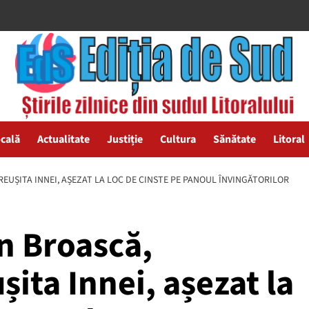
ocală
Actualitate
Justiție
Cultura
Sănătate
Litoral
EUȘITA INNEI, AȘEZAT LA LOC DE CINSTE PE PANOUL ÎNVINGĂTORILOR
n Broască,
șita Innei, așezat la