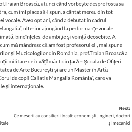
rof.Traian Broască, atunci când vorbeşte despre fosta sa
, cum îmi place să-i spun, a cântat mereu din tot
ei vocale. Avea opt ani, când a debutat în cadrul
Mangalia”, ulterior ajungând la performanţe vocale
imată, bineînţeles, de ambiţie şi voinţă deosebite. A
r acum mă mândresc că am fost profesorul ei”, mai spune
lor şi Muzicologilor din România, prof.Traian Broască a
uţii militare de învăţământ din ţară – Şcoala de Ofiţeri,
ltatea de Arte Bucureşti şi are un Master în Artă
orul de copii Callatis Mangalia România”, care va
le şi internaţionale.
Next:
Ce meserii au consilierii locali: economişti, ingineri, doctori
itele
şi mecanici