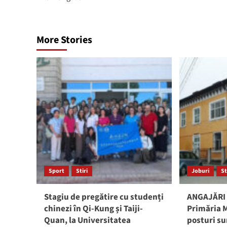
More Stories
Sport
Stiri
Joburi
St
Stagiu de pregătire cu studenți
ANGAJĂRI 
chinezi în Qi-Kung și Taiji-
Primăria M
Quan, la Universitatea
posturi su