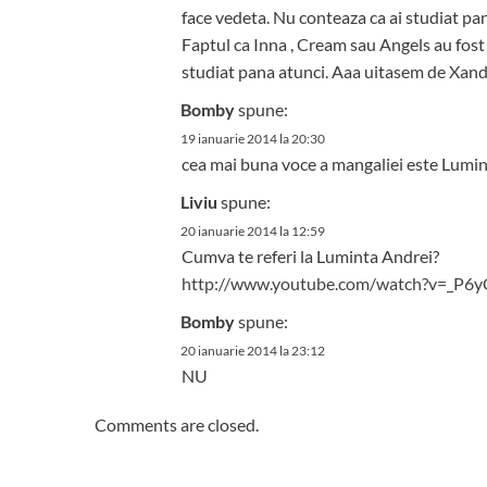
face vedeta. Nu conteaza ca ai studiat pan
Faptul ca Inna , Cream sau Angels au fost
studiat pana atunci. Aaa uitasem de Xandr
Bomby
spune:
19 ianuarie 2014 la 20:30
cea mai buna voce a mangaliei este Lumin
Liviu
spune:
20 ianuarie 2014 la 12:59
Cumva te referi la Luminta Andrei?
http://www.youtube.com/watch?v=_P6
Bomby
spune:
20 ianuarie 2014 la 23:12
NU
Comments are closed.