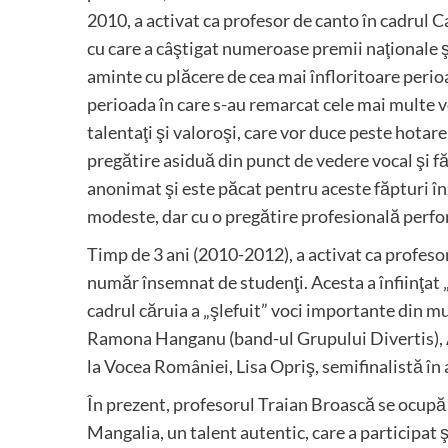
2010, a activat ca profesor de canto în cadrul C
cu care a câştigat numeroase premii naţionale ş
aminte cu plăcere de cea mai înfloritoare perio
perioada în care s-au remarcat cele mai multe vo
talentaţi şi valoroşi, care vor duce peste hotare
pregătire asiduă din punct de vedere vocal şi fă
anonimat şi este păcat pentru aceste făpturi înz
modeste, dar cu o pregătire profesională perfor
Timp de 3 ani (2010-2012), a activat ca profeso
număr însemnat de studenţi. Acesta a înfiinţat 
cadrul căruia a „şlefuit” voci importante din mu
Ramona Hanganu (band-ul Grupului Divertis), Ad
la Vocea României, Lisa Opriş, semifinalistă în 
În prezent, profesorul Traian Broască se ocupă
Mangalia, un talent autentic, care a participat