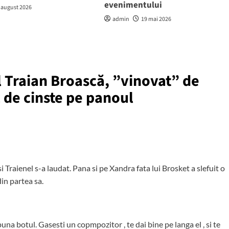
evenimentului
 august 2026
admin
19 mai 2026
 Traian Broască, ”vinovat” de
c de cinste pe panoul
 Traienel s-a laudat. Pana si pe Xandra fata lui Brosket a slefuit o
din partea sa.
 puna botul. Gasesti un copmpozitor , te dai bine pe langa el , si te