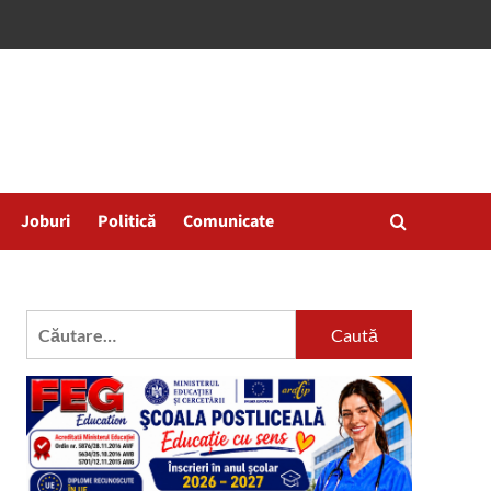
Joburi
Politică
Comunicate
Caută
după: