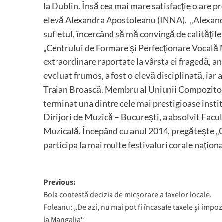
la Dublin. Însă cea mai mare satisfacţie o are p
elevă Alexandra Apostoleanu (INNA). „Alexandra
sufletul, încercând să mă convingă de calităţile 
„Centrului de Formare şi Perfecţionare Vocală 
extraordinare raportate la vârsta ei fragedă, an
evoluat frumos, a fost o elevă disciplinată, ia
Traian Broască. Membru al Uniunii Compozitori
terminat una dintre cele mai prestigioase instit
Dirijori de Muzică – Bucureşti, a absolvit Facu
Muzicală. Începând cu anul 2014, pregăteşte „C
participa la mai multe festivaluri corale naţiona
Post
Previous:
Bola contestă decizia de micşorare a taxelor locale.
navigation
Foleanu: „De azi, nu mai pot fi încasate taxele şi impoz
la Mangalia“