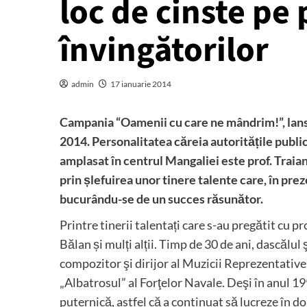
loc de cinste pe
învingătorilor
admin
17 ianuarie 2014
Campania “Oamenii cu care ne mândrim!”, lansa
2014. Personalitatea căreia autoritățile publice
amplasat în centrul Mangaliei este prof. Traia
prin șlefuirea unor tinere talente care, în prez
bucurându-se de un succes răsunător.
Printre tinerii talentați care s-au pregătit cu p
Bălan și mulți alții. Timp de 30 de ani, dascălul 
compozitor şi dirijor al Muzicii Reprezentativ
„Albatrosul” al Forţelor Navale. Deşi în anul 1
puternică, astfel că a continuat să lucreze în d