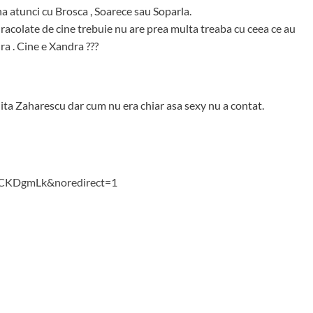
a atunci cu Brosca , Soarece sau Soparla.
 racolate de cine trebuie nu are prea multa treaba cu ceea ce au
a . Cine e Xandra ???
ita Zaharescu dar cum nu era chiar asa sexy nu a contat.
yCKDgmLk&noredirect=1