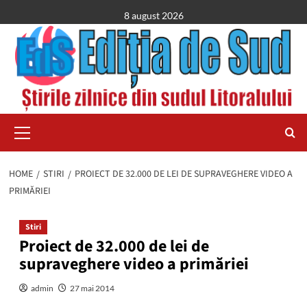
Skip
8 august 2026
to
content
Primary
Menu
HOME
STIRI
PROIECT DE 32.000 DE LEI DE SUPRAVEGHERE VIDEO A
PRIMĂRIEI
Stiri
Proiect de 32.000 de lei de
supraveghere video a primăriei
admin
27 mai 2014