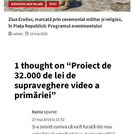
Administrație locală
Stiri
Ziua Eroilor, marcată prin ceremonial militar și religios,
în Piața Republicii: Programul evenimentului
admin
19 mai 2026
1 thought on “
Proiect de
32.000 de lei de
supraveghere video a
primăriei
”
bunu
spune:
27 mai 2014 la 15:52
S-a zvonit cumva că va fi furată din nou
primăria și primărelul se „baricadează” ?