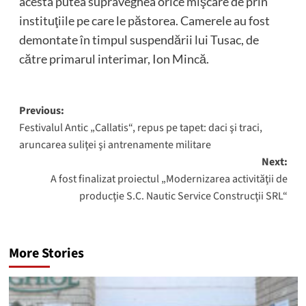
acesta putea supraveghea orice mişcare de prin
instituţiile pe care le păstorea. Camerele au fost
demontate în timpul suspendării lui Tusac, de
către primarul interimar, Ion Mincă.
Post
Previous:
Festivalul Antic „Callatis“, repus pe tapet: daci şi traci,
navigation
aruncarea suliţei şi antrenamente militare
Next:
A fost finalizat proiectul „Modernizarea activităţii de
producţie S.C. Nautic Service Construcţii SRL“
More Stories