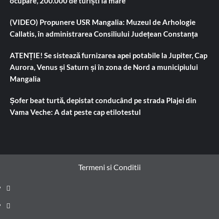
ocupare, 200.000 de turiști la mare
(VIDEO) Propunere USR Mangalia: Muzeul de Arhologie
Callatis, în administrarea Consiliului Județean Constanța
ATENȚIE! Se sistează furnizarea apei potabile la Jupiter, Cap
Aurora, Venus și Saturn și în zona de Nord a municipiului
Mangalia
Șofer beat turtă, depistat conducând pe strada Plajei din
Vama Veche: A dat peste cap etilotestul
Termeni si Conditii
Prima
pagină
Știri