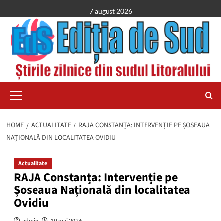
Skip
7 august 2026
to
content
Primary
Menu
HOME
ACTUALITATE
RAJA CONSTANȚA: INTERVENȚIE PE ȘOSEAUA
NAȚIONALĂ DIN LOCALITATEA OVIDIU
Actualitate
RAJA Constanța: Intervenție pe
Șoseaua Națională din localitatea
Ovidiu
admin
19 mai 2026