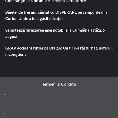
Constanța: 124 de ani de la prima sărbătorire
Băiețel de trei ani, căutat cu DISPERARE pe câmpurile din
Corbu: Unde a fost găsit micuțul
Se sistează furnizarea apei potabile la Cumpăna astăzi, 6
august
GRAV accident rutier pe DN 2A: Un tir s-a răsturnat, șoferul,
inconștient
Termeni si Conditii
Prima
pagină
Știri
de
Administrație