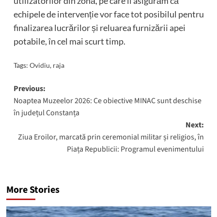
utilizatorilor din zonă, pe care îi asigurăm că
echipele de intervenție vor face tot posibilul pentru
finalizarea lucrărilor și reluarea furnizării apei
potabile, în cel mai scurt timp.
Tags:
Ovidiu
,
raja
Post
Previous:
Noaptea Muzeelor 2026: Ce obiective MINAC sunt deschise
navigation
în județul Constanța
Next:
Ziua Eroilor, marcată prin ceremonial militar și religios, în
Piața Republicii: Programul evenimentului
More Stories