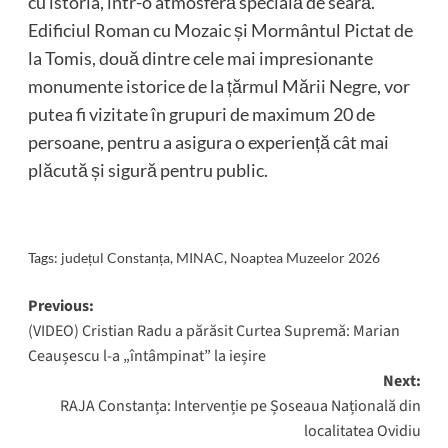
cu istoria, într-o atmosferă specială de seară.
Edificiul Roman cu Mozaic și Mormântul Pictat de
la Tomis, două dintre cele mai impresionante
monumente istorice de la țărmul Mării Negre, vor
putea fi vizitate în grupuri de maximum 20 de
persoane, pentru a asigura o experiență cât mai
plăcută și sigură pentru public.
Tags:
județul Constanța
,
MINAC
,
Noaptea Muzeelor 2026
Post
Previous:
(VIDEO) Cristian Radu a părăsit Curtea Supremă: Marian
navigation
Ceaușescu l-a „întâmpinat” la ieșire
Next:
RAJA Constanța: Intervenție pe Șoseaua Națională din
localitatea Ovidiu