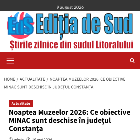
Skip
9 august 2026
to
content
Primary
Menu
HOME
ACTUALITATE
NOAPTEA MUZEELOR 2026: CE OBIECTIVE
MINAC SUNT DESCHISE ÎN JUDEȚUL CONSTANȚA
Actualitate
Noaptea Muzeelor 2026: Ce obiective
MINAC sunt deschise în județul
Constanța
admin
19 mai 2026