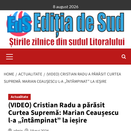
Skip
8 august 2026
to
content
Primary
Menu
HOME
ACTUALITATE
(VIDEO) CRISTIAN RADU A PĂRĂSIT CURTEA
SUPREMĂ: MARIAN CEAUȘESCU L-A „ÎNTÂMPINAT” LA IEȘIRE
Actualitate
(VIDEO) Cristian Radu a părăsit
Curtea Supremă: Marian Ceaușescu
l-a „întâmpinat” la ieșire
admin
19 mai 2026