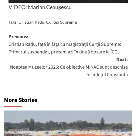
VIDEO: Marian Ceaușescu
Tags:
Cristian Radu
,
Curtea Supremă
Post
Previous:
Cristian Radu, față în față cu magistrații Curții Supreme:
navigation
Primarul suspendat, prezent azi în două dosare la ÎCCJ
Next:
Noaptea Muzeelor 2026: Ce obiective MINAC sunt deschise
în județul Constanța
More Stories