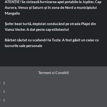
ATENȚIE! Se sistează furnizarea apei potabile la Jupiter, Cap
Aurora, Venus și Saturn și în zona de Nord a municipiului
Mangalia
Șofer beat turtă, depistat conducând pe strada Plajei din
Vama Veche: A dat peste cap etilotestul
Bărbat căutat cu scafandri la Tuzla: A fost găsit un caiac cu
lucrurile sale personale
Termeni si Conditii
Prima
pagină
Știri
de
Administrație
ultima