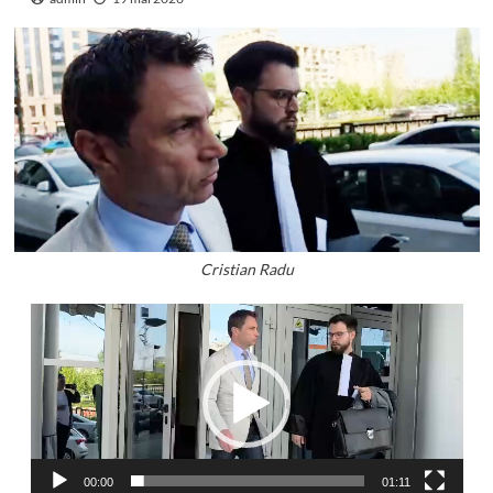
Cristian Radu
Player
video
00:00
01:11