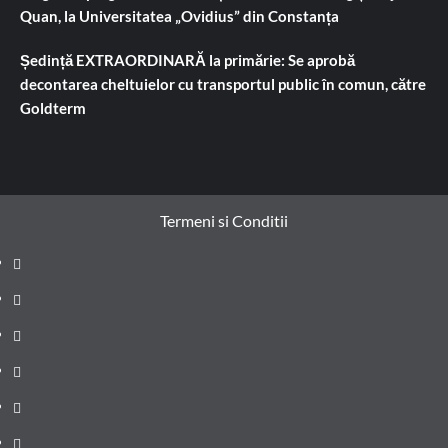
Quan, la Universitatea „Ovidius” din Constanța
Ședință EXTRAORDINARĂ la primărie: Se aprobă
decontarea cheltuielor cu transportul public în comun, către
Goldterm
Termeni si Conditii
Prima
pagină
Știri
de
Administrație
ultima
locală
Actualitate
oră
Justiție
Cultura