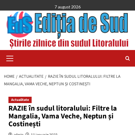
Skip
7 august 2026
to
content
Primary
Menu
HOME
ACTUALITATE
RAZIE ÎN SUDUL LITORALULUI: FILTRE LA
MANGALIA, VAMA VECHE, NEPTUN ȘI COSTINEȘTI
Actualitate
RAZIE în sudul litoralului: Filtre la
Mangalia, Vama Veche, Neptun și
Costinești
admin
11 ianuarie 2025