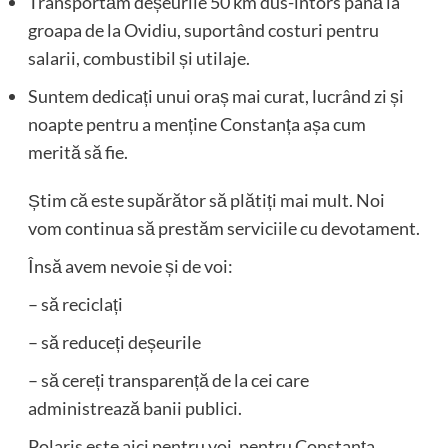
Transportăm deșeurile 50 km dus-întors până la
groapa de la Ovidiu, suportând costuri pentru
salarii, combustibil și utilaje.
Suntem dedicați unui oraș mai curat, lucrând zi și
noapte pentru a menține Constanța așa cum
merită să fie.
Știm că este supărător să plătiți mai mult. Noi
vom continua să prestăm serviciile cu devotament.
Însă avem nevoie și de voi:
– să reciclați
– să reduceți deșeurile
– să cereți transparență de la cei care
administrează banii publici.
Polaris este aici pentru voi, pentru Constanța,