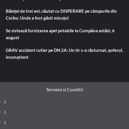
Băiețel de trei ani, căutat cu DISPERARE pe câmpurile din
Corbu: Unde a fost găsit micuțul
Se sistează furnizarea apei potabile la Cumpăna astăzi, 6
august
GRAV accident rutier pe DN 2A: Un tir s-a răsturnat, șoferul,
inconștient
Termeni si Conditii
Prima
pagină
Știri
de
Administrație