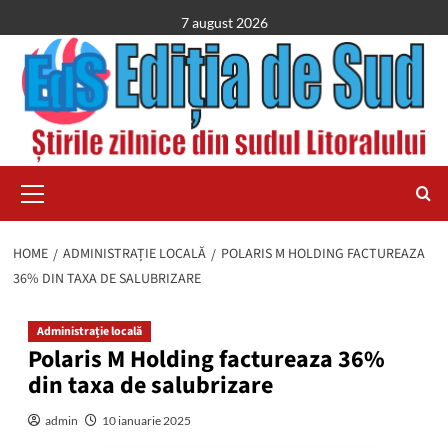
Skip
7 august 2026
to
content
Primary
Menu
HOME
ADMINISTRAȚIE LOCALĂ
POLARIS M HOLDING FACTUREAZA
36% DIN TAXA DE SALUBRIZARE
Administrație locală
Polaris M Holding factureaza 36%
din taxa de salubrizare
admin
10 ianuarie 2025