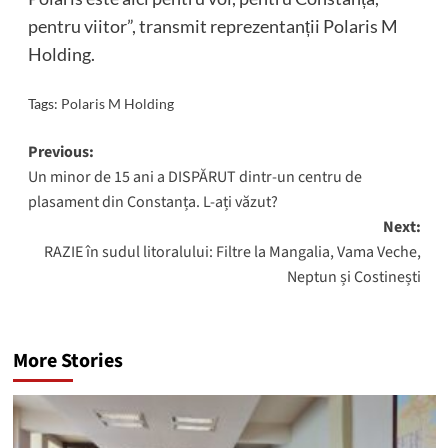
pentru viitor”, transmit reprezentanții Polaris M
Holding.
Tags:
Polaris M Holding
Post
Previous:
Un minor de 15 ani a DISPĂRUT dintr-un centru de
navigation
plasament din Constanța. L-ați văzut?
Next:
RAZIE în sudul litoralului: Filtre la Mangalia, Vama Veche,
Neptun și Costinești
More Stories