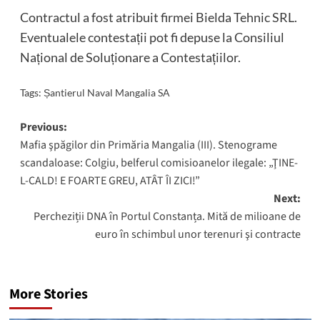
Contractul a fost atribuit firmei Bielda Tehnic SRL.
Eventualele contestații pot fi depuse la Consiliul
Național de Soluționare a Contestațiilor.
Tags:
Șantierul Naval Mangalia SA
Post
Previous:
Mafia şpăgilor din Primăria Mangalia (III). Stenograme
navigation
scandaloase: Colgiu, belferul comisioanelor ilegale: „ŢINE-
L-CALD! E FOARTE GREU, ATÂT ÎI ZICI!”
Next:
Percheziții DNA în Portul Constanța. Mită de milioane de
euro în schimbul unor terenuri şi contracte
More Stories