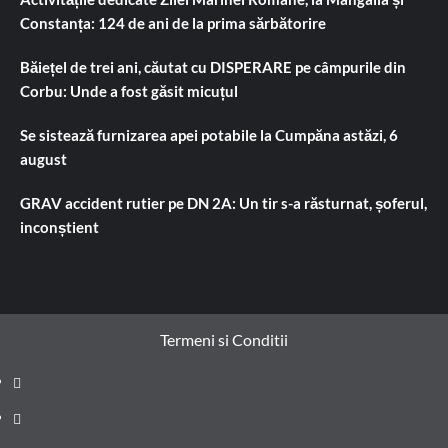
Constanța: 124 de ani de la prima sărbătorire
Băiețel de trei ani, căutat cu DISPERARE pe câmpurile din
Corbu: Unde a fost găsit micuțul
Se sistează furnizarea apei potabile la Cumpăna astăzi, 6
august
GRAV accident rutier pe DN 2A: Un tir s-a răsturnat, șoferul,
inconștient
Termeni si Conditii
Prima
pagină
Știri