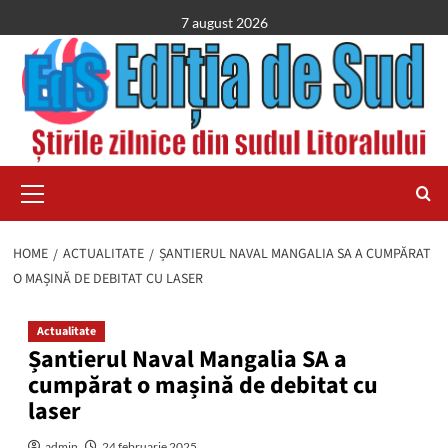
Skip
7 august 2026
to
content
Primary
Menu
HOME
ACTUALITATE
ȘANTIERUL NAVAL MANGALIA SA A CUMPĂRAT
O MAȘINĂ DE DEBITAT CU LASER
Actualitate
Șantierul Naval Mangalia SA a
cumpărat o mașină de debitat cu
laser
admin
24 februarie 2025