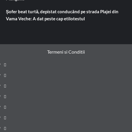
Șofer beat turtă, depistat conducând pe strada Plajei din
Vama Veche: A dat peste cap etilotestul
Termeni si Conditii
Prima
pagină
Știri
de
Administrație
ultima
locală
Actualitate
oră
Justiție
Cultura
Sănătate