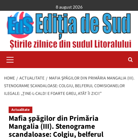
Skip
8 august 2026
to
content
Primary
Menu
HOME
ACTUALITATE
MAFIA ŞPĂGILOR DIN PRIMĂRIA MANGALIA (III).
STENOGRAME SCANDALOASE: COLGIU, BELFERUL COMISIOANELOR
ILEGALE: „ŢINE-L-CALD! E FOARTE GREU, ATÂT ÎI ZICI!”
Actualitate
Mafia şpăgilor din Primăria
Mangalia (III). Stenograme
scandaloase: Colgiu, belferul