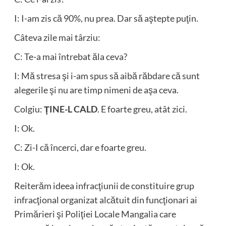
I: I-am zis că 90%, nu prea. Dar să aştepte puţin.
Câteva zile mai târziu:
C: Te-a mai întrebat ăla ceva?
I: Mă stresa şi i-am spus să aibă răbdare că sunt
alegerile şi nu are timp nimeni de aşa ceva.
Colgiu:
ŢINE-L CALD
. E foarte greu, atât zici.
I: Ok.
C: Zi-I că încerci, dar e foarte greu.
I: Ok.
Reiterăm ideea infracţiunii de constituire grup
infracţional organizat alcătuit din funcţionari ai
Primărieri şi Poliţiei Locale Mangalia care