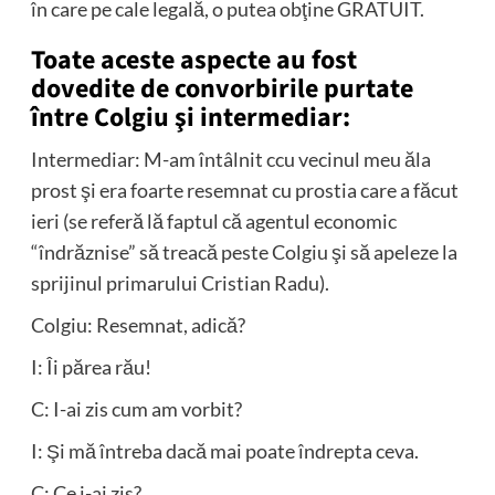
în care pe cale legală, o putea obţine GRATUIT.
Toate aceste aspecte au fost
dovedite de convorbirile purtate
între Colgiu şi intermediar:
Intermediar: M-am întâlnit ccu vecinul meu ăla
prost şi era foarte resemnat cu prostia care a făcut
ieri (se referă lă faptul că agentul economic
“îndrăznise” să treacă peste Colgiu şi să apeleze la
sprijinul primarului Cristian Radu).
Colgiu: Resemnat, adică?
I: Îi părea rău!
C: I-ai zis cum am vorbit?
I: Şi mă întreba dacă mai poate îndrepta ceva.
C: Ce i-ai zis?