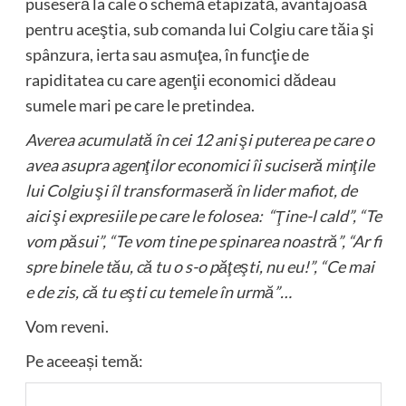
puseseră la cale o schemă etapizată, avantajoasă
pentru aceştia, sub comanda lui Colgiu care tăia şi
spânzura, ierta sau asmuţea, în funcţie de
rapiditatea cu care agenţii economici dădeau
sumele mari pe care le pretindea.
Averea acumulată în cei 12 ani şi puterea pe care o
avea asupra agenţilor economici îi suciseră minţile
lui Colgiu şi îl transformaseră în lider mafiot, de
aici şi expresiile pe care le folosea: “Ţine-l cald”, “Te
vom păsui”, “Te vom tine pe spinarea noastră”, “Ar fi
spre binele tău, că tu o s-o păţeşti, nu eu!”, “Ce mai
e de zis, că tu eşti cu temele în urmă”…
Vom reveni.
Pe aceeași temă: