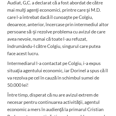
Audiat, G,C. a declarat că a fost abordat de către
mai mulţi agenţi economici, printre care şi M.D.
care l-a întrebat dacă îl cunoaşte pe Colgiu,
deoarece, anterior, încercase prin intermediul altor
persoane să-şi rezolve problema cu avizul de care
avea nevoie, numai că toate l-au refuzat,
îndrumându-l către Colgiu, singurul care putea
face acest lucru.
Intermediarul l-a contactat pe Colgiu, i-a expus
situaţia agentului economic, iar Dorinel a spus că îl
va rezolva pe cel în cauză în schimbul sumei de
50.000 lei!
Între timp, disperat că nu are avizul extrem de
necesar pentru continuarea activităţii, agentul
economic a mers în audienţă la primarul Cristian