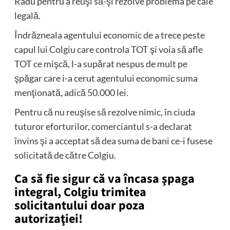
Radu pentru a reuşi să-şi rezolve problema pe cale
legală.
Îndrăzneala agentului economic de a trece peste
capul lui Colgiu care controla TOT şi voia să afle
TOT ce mişcă, l-a supărat nespus de mult pe
şpăgar care i-a cerut agentului economic suma
menţionată, adică 50.000 lei.
Pentru că nu reuşise să rezolve nimic, în ciuda
tuturor eforturilor, comerciantul s-a declarat
învins şi a acceptat să dea suma de bani ce-i fusese
solicitată de către Colgiu.
Ca să fie sigur că va încasa şpaga
integral, Colgiu trimitea
solicitantului doar poza
autorizaţiei!