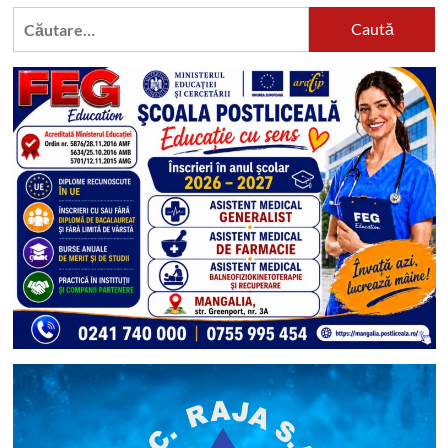
Caută
după: