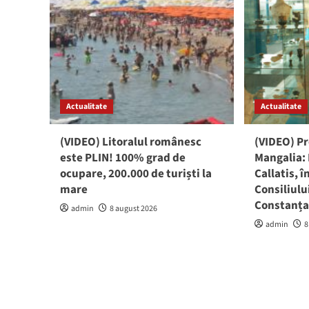
Actualitate
Actualitate
(VIDEO) Litoralul românesc
(VIDEO) P
este PLIN! 100% grad de
Mangalia:
ocupare, 200.000 de turiști la
Callatis, 
mare
Consiliul
Constanț
admin
8 august 2026
admin
8