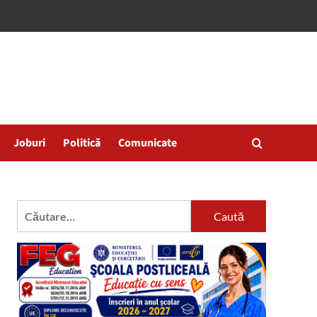
Joburi
Politică
Comunicate
Caută
după: