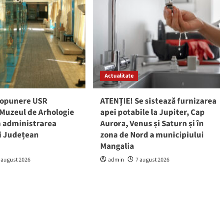
Actualitate
ropunere USR
ATENȚIE! Se sistează furnizarea
 Muzeul de Arhologie
apei potabile la Jupiter, Cap
în administrarea
Aurora, Venus și Saturn și în
ui Județean
zona de Nord a municipiului
a
Mangalia
 august 2026
admin
7 august 2026