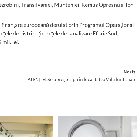
ezrobirii, Transilvaniei, Munteniei, Remus Opreanu si Ion
 cu finanțare europeană derulat prin Programul Operațional
ele de distribuție, rețele de canalizare Eforie Sud,
mil. lei.
Next:
ATENȚIE! Se oprește apa în localitatea Valu lui Traian