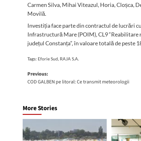
Carmen Silva, Mihai Viteazul, Horia, Cloșca, D
Movilă.
Investiția face parte din contractul de lucrări
Infrastructură Mare (POIM), CL9 “Reabilitare reț
județul Constanța”, în valoare totală de peste 18 
Tags:
Eforie Sud
,
RAJA S.A.
Post
Previous:
COD GALBEN pe litoral: Ce transmit meteorologii
navigation
More Stories