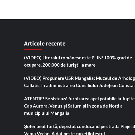
Articole recente
(VIDEO) Litoralul românesc este PLIN! 100% grad de
ocupare, 200.000 de turiști la mare
(VIDEO) Propunere USR Mangalia: Muzeul de Arholog
Callatis, în administrarea Consiliului Județean Consta
ATENȚIE! Se sistează furnizarea apei potabile la Jupiter
Cap Aurora, Venus și Saturn și în zona de Nord a
municipiului Mangalia
Șofer beat turtă, depistat conducând pe strada Plajei 
Vama Veche: A dat peste cap etilotestul