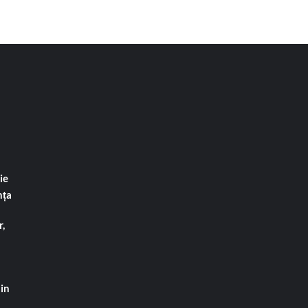
ie
nța
,
din