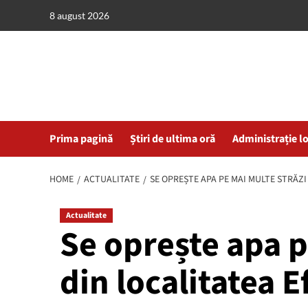
Skip
8 august 2026
to
content
Prima pagină
Știri de ultima oră
Administrație l
HOME
ACTUALITATE
SE OPREȘTE APA PE MAI MULTE STRĂZI
Actualitate
Se oprește apa p
din localitatea E