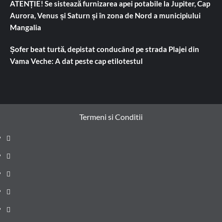
ATENȚIE! Se sistează furnizarea apei potabile la Jupiter, Cap
Aurora, Venus și Saturn și în zona de Nord a municipiului
Mangalia
Șofer beat turtă, depistat conducând pe strada Plajei din
Vama Veche: A dat peste cap etilotestul
Termeni si Conditii
Prima
pagină
Știri
de
Administrație
ultima
locală
Actualitate
oră
Justiție