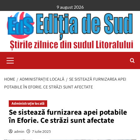
Skip
9 august 2026
to
content
Primary
Menu
HOME
ADMINISTRAȚIE LOCALĂ
SE SISTEAZĂ FURNIZAREA APEI
POTABILE ÎN EFORIE. CE STRĂZI SUNT AFECTATE
Administrație locală
Se sistează furnizarea apei potabile
în Eforie. Ce străzi sunt afectate
admin
7 iulie 2025