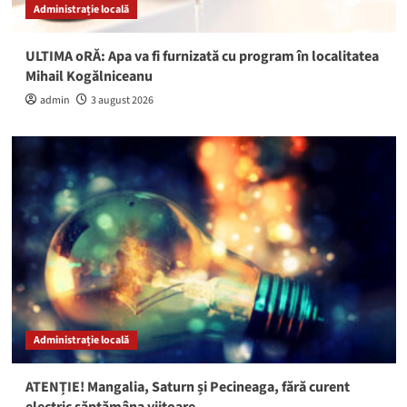
Administrație locală
ULTIMA oRĂ: Apa va fi furnizată cu program în localitatea
Mihail Kogălniceanu
admin
3 august 2026
Administrație locală
ATENȚIE! Mangalia, Saturn și Pecineaga, fără curent
electric săptămâna viitoare