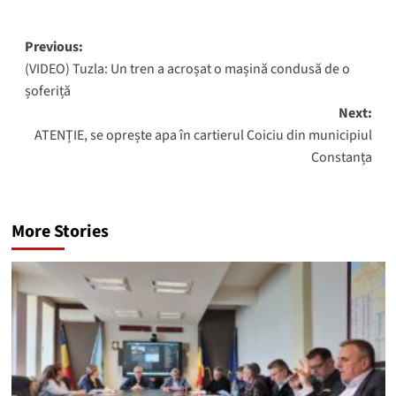
Post
Previous:
(VIDEO) Tuzla: Un tren a acroșat o mașină condusă de o
navigation
șoferiță
Next:
ATENȚIE, se oprește apa în cartierul Coiciu din municipiul
Constanța
More Stories