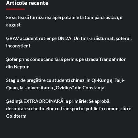
Articole recente
Se sistează furnizarea apei potabile la Cumpăna astăzi, 6
august
GRAV accident rutier pe DN 2A: Un tir s-a răsturnat, șoferul,
inconștient
Șofer prins conducând fără permis pe strada Trandafirilor
din Neptun
Stagiu de pregătire cu studenți chinezi în Qi-Kung și Taiji-
Quan, la Universitatea „Ovidius” din Constanța
Ședință EXTRAORDINARĂ la primărie: Se aprobă
decontarea cheltuielor cu transportul public în comun, către
Goldterm