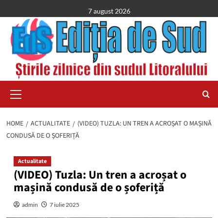
Skip
7 august 2026
to
content
Primary
Menu
HOME
ACTUALITATE
(VIDEO) TUZLA: UN TREN A ACROȘAT O MAȘINĂ
CONDUSĂ DE O ȘOFERIȚĂ
Actualitate
(VIDEO) Tuzla: Un tren a acroșat o
mașină condusă de o șoferiță
admin
7 iulie 2025