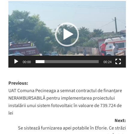
Player
video
00:00
00:24
Post
Previous:
UAT Comuna Pecineaga a semnat contractul de finanțare
navigation
NERAMBURSABILĂ pentru implementarea proiectului
instalării unui sistem fotovoltaic în valoare de 739.724 de
lei
Next:
Se sistează furnizarea apei potabile în Eforie. Ce străzi