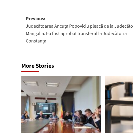
Post
Previous:
Judecătoarea Ancuța Popoviciu pleacă de la Judecăto
navigation
Mangalia. I-a fost aprobat transferul la Judecătoria
Constanța
More Stories