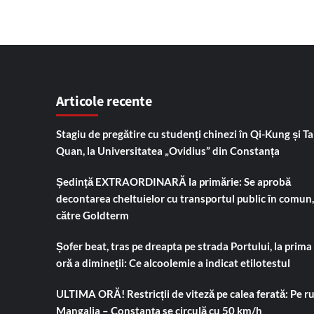
Articole recente
Stagiu de pregătire cu studenți chinezi în Qi-Kung și Tai
Quan, la Universitatea „Ovidius” din Constanța
Ședință EXTRAORDINARĂ la primărie: Se aprobă
decontarea cheltuielor cu transportul public în comun,
către Goldterm
Șofer beat, tras pe dreapta pe strada Portului, la prima
oră a dimineții: Ce alcoolemie a indicat etilotestul
ULTIMA ORĂ! Restricții de viteză pe calea ferată: Pe r
Mangalia – Constanța se circulă cu 50 km/h