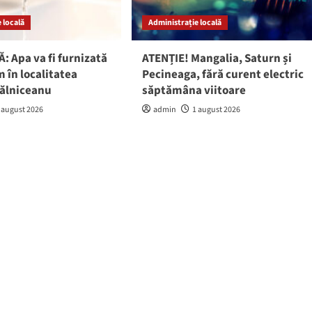
 locală
Administrație locală
: Apa va fi furnizată
ATENȚIE! Mangalia, Saturn și
 în localitatea
Pecineaga, fără curent electric
gălniceanu
săptămâna viitoare
 august 2026
admin
1 august 2026