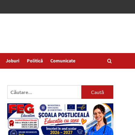
Joburi
Politică
Comunicate
Caută
după: