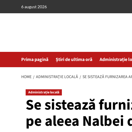
Skip
6 august 2026
to
content
Prima pagină
Știri de ultima oră
Administrație l
HOME
ADMINISTRAȚIE LOCALĂ
SE SISTEAZĂ FURNIZAREA A
Administrație locală
Se sistează furn
pe aleea Nalbei 