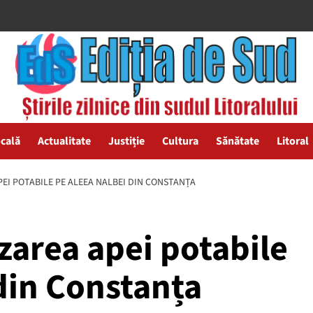
ocală
Actualitate
Justiție
Cultura
Sănătate
Litoral
PEI POTABILE PE ALEEA NALBEI DIN CONSTANȚA
izarea apei potabile
din Constanța