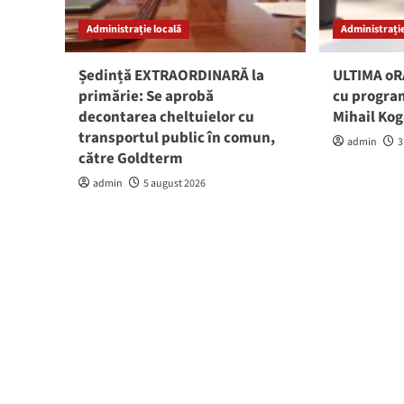
Administrație locală
Administrație
Ședință EXTRAORDINARĂ la
ULTIMA oRĂ
primărie: Se aprobă
cu program
decontarea cheltuielor cu
Mihail Ko
transportul public în comun,
admin
3
către Goldterm
admin
5 august 2026