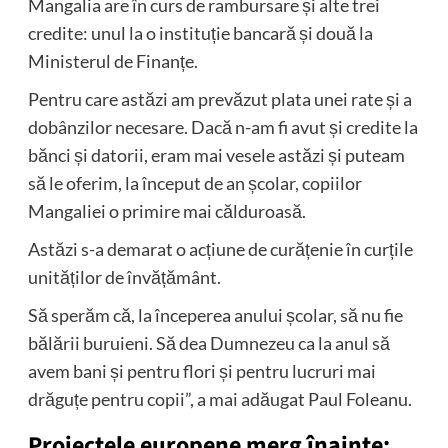
Mangalia are în curs de rambursare și alte trei
credite: unul la o instituție bancară și două la
Ministerul de Finanțe.
Pentru care astăzi am prevăzut plata unei rate și a
dobânzilor necesare. Dacă n-am fi avut și credite la
bănci și datorii, eram mai vesele astăzi și puteam
să le oferim, la început de an școlar, copiilor
Mangaliei o primire mai călduroasă.
Astăzi s-a demarat o acțiune de curățenie în curțile
unităților de învățământ.
Să sperăm că, la începerea anului școlar, să nu fie
bălării buruieni. Să dea Dumnezeu ca la anul să
avem bani și pentru flori și pentru lucruri mai
drăguțe pentru copii”, a mai adăugat Paul Foleanu.
Proiectele europene merg înainte: