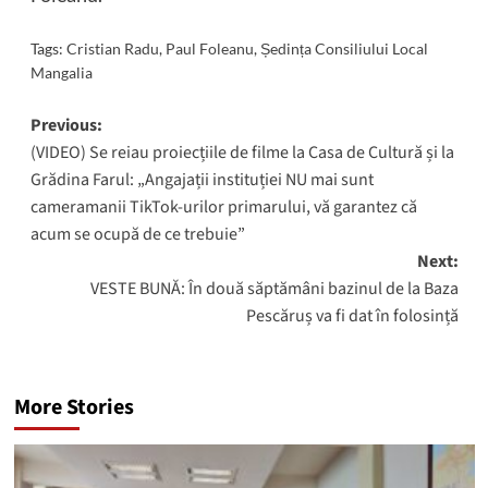
Tags:
Cristian Radu
,
Paul Foleanu
,
Ședința Consiliului Local
Mangalia
Post
Previous:
(VIDEO) Se reiau proiecțiile de filme la Casa de Cultură și la
navigation
Grădina Farul: „Angajații instituției NU mai sunt
cameramanii TikTok-urilor primarului, vă garantez că
acum se ocupă de ce trebuie”
Next:
VESTE BUNĂ: În două săptămâni bazinul de la Baza
Pescăruș va fi dat în folosință
More Stories