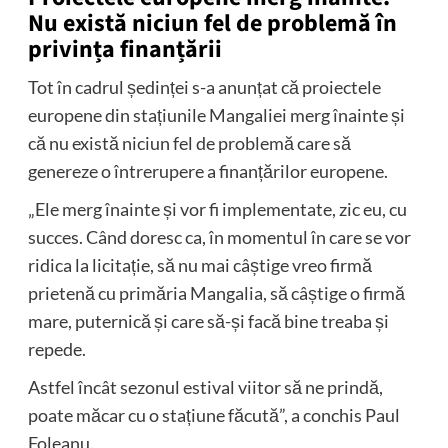
Nu există niciun fel de problemă în
privința finanțării
Tot în cadrul ședinței s-a anunțat că proiectele
europene din stațiunile Mangaliei merg înainte și
că nu există niciun fel de problemă care să
genereze o întrerupere a finanțărilor europene.
„Ele merg înainte și vor fi implementate, zic eu, cu
succes. Când doresc ca, în momentul în care se vor
ridica la licitație, să nu mai câștige vreo firmă
prietenă cu primăria Mangalia, să câștige o firmă
mare, puternică și care să-și facă bine treaba și
repede.
Astfel încât sezonul estival viitor să ne prindă,
poate măcar cu o stațiune făcută”, a conchis Paul
Foleanu.