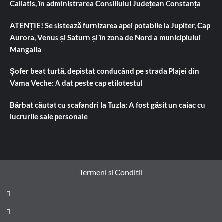
Callatis, în administrarea Consiliului Județean Constanța
ATENȚIE! Se sistează furnizarea apei potabile la Jupiter, Cap
Aurora, Venus și Saturn și în zona de Nord a municipiului
Mangalia
Șofer beat turtă, depistat conducând pe strada Plajei din
Vama Veche: A dat peste cap etilotestul
Bărbat căutat cu scafandri la Tuzla: A fost găsit un caiac cu
lucrurile sale personale
Termeni si Conditii
Prima
pagină
Știri