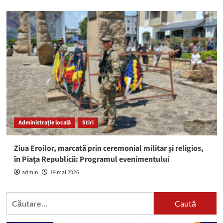
Administrație locală
Stiri
Ziua Eroilor, marcată prin ceremonial militar și religios,
în Piața Republicii: Programul evenimentului
admin
19 mai 2026
Caută
după: