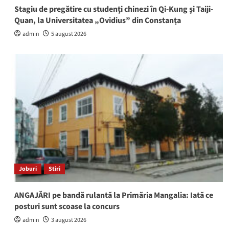
Stagiu de pregătire cu studenți chinezi în Qi-Kung și Taiji-
Quan, la Universitatea „Ovidius” din Constanța
admin
5 august 2026
Joburi
Stiri
ANGAJĂRI pe bandă rulantă la Primăria Mangalia: Iată ce
posturi sunt scoase la concurs
admin
3 august 2026