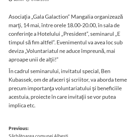
Asociaţia „Gala Galaction“ Mangalia organizează
marţi, 14 mai, între orele 18.00-20.00, în sala de
conferinţe a Hotelului „President“, seminarul „E
timpul să fim altfel“. Evenimentul va avea loc sub
deviza „Voluntariatul ne aduce împreună, mai
aproape unii de alţii!“
În cadrul seminarului, invitatul special, Ben
Kubassek, om de afaceri şi scriitor, va aborda teme
precum importanţa voluntariatului şi beneficiile
acestuia, proiecte în care invitaţii se vor putea
implica etc.
Post
Previous:
Sărbătoarea comunei Albeşti