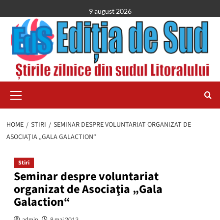
Skip
9 august 2026
to
content
Primary
Menu
HOME
STIRI
SEMINAR DESPRE VOLUNTARIAT ORGANIZAT DE
ASOCIAŢIA „GALA GALACTION“
Stiri
Seminar despre voluntariat
organizat de Asociaţia „Gala
Galaction“
admin
8 mai 2013