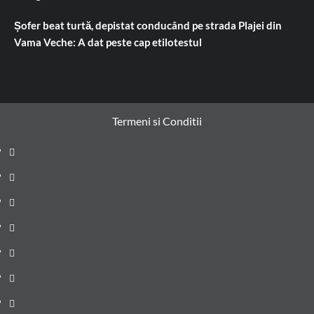
Șofer beat turtă, depistat conducând pe strada Plajei din
Vama Veche: A dat peste cap etilotestul
Termeni si Conditii
Prima
pagină
Știri
de
Administrație
ultima
locală
Actualitate
oră
Justiție
Cultura
Sănătate