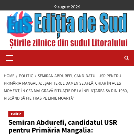
Skip
9 august 2026
to
content
Primary
Menu
HOME
POLITIC
SEMIRAN ABDUREFI, CANDIDATUL USR PENTRU
PRIMĂRIA MANGALIA: „ȘANTIERUL DAMEN SE AFLĂ, CHIAR ÎN ACEST
MOMENT, ÎN CEA MAI GRAVĂ SITUAȚIE DE LA ÎNFIINȚAREA SA DIN 1980,
RISCÂND SĂ FIE TRAS PE LINIE MOARTĂ”
Politic
Semiran Abdurefi, candidatul USR
pentru Primăria Mangalia: