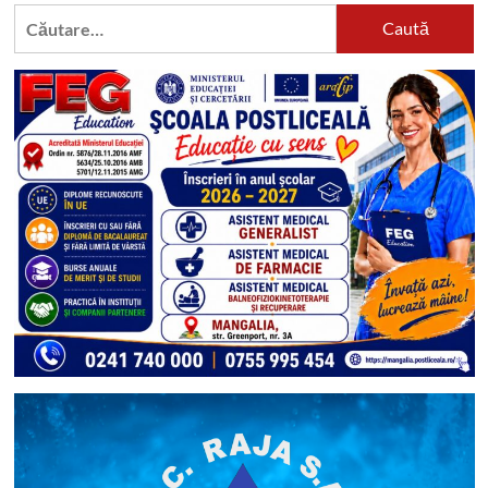
Caută
după: