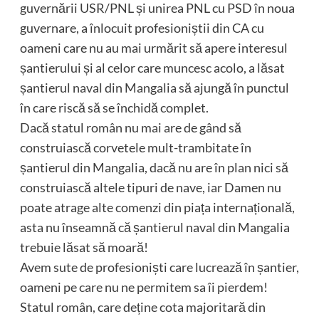
guvernării USR/PNL și unirea PNL cu PSD în noua
guvernare, a înlocuit profesioniștii din CA cu
oameni care nu au mai urmărit să apere interesul
șantierului și al celor care muncesc acolo, a lăsat
șantierul naval din Mangalia să ajungă în punctul
în care riscă să se închidă complet.
Dacă statul român nu mai are de gând să
construiască corvetele mult-trambitate în
șantierul din Mangalia, dacă nu are în plan nici să
construiască altele tipuri de nave, iar Damen nu
poate atrage alte comenzi din piața internațională,
asta nu înseamnă că șantierul naval din Mangalia
trebuie lăsat să moară!
Avem sute de profesioniști care lucrează în șantier,
oameni pe care nu ne permitem sa îi pierdem!
Statul român, care deține cota majoritară din