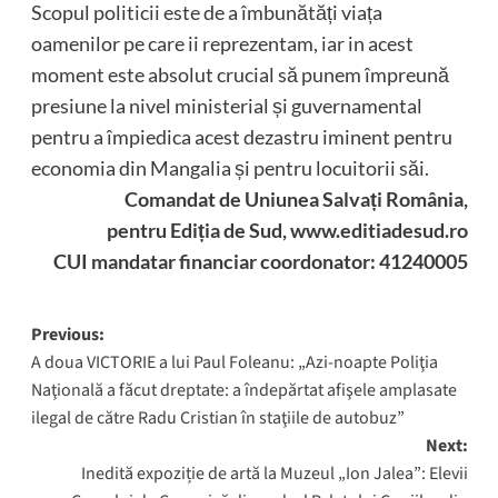
Scopul politicii este de a îmbunătăți viața
oamenilor pe care ii reprezentam, iar in acest
moment este absolut crucial să punem împreună
presiune la nivel ministerial și guvernamental
pentru a împiedica acest dezastru iminent pentru
economia din Mangalia și pentru locuitorii săi.
Comandat de Uniunea Salvați România,
pentru Ediția de Sud, www.editiadesud.ro
CUI mandatar financiar coordonator: 41240005
Post
Previous:
A doua VICTORIE a lui Paul Foleanu: „Azi-noapte Poliţia
navigation
Naţională a făcut dreptate: a îndepărtat afişele amplasate
ilegal de către Radu Cristian în staţiile de autobuz”
Next:
Inedită expoziție de artă la Muzeul „Ion Jalea”: Elevii