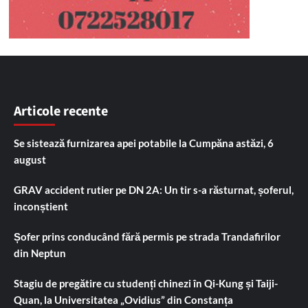
Articole recente
Se sistează furnizarea apei potabile la Cumpăna astăzi, 6
august
GRAV accident rutier pe DN 2A: Un tir s-a răsturnat, șoferul,
inconștient
Șofer prins conducând fără permis pe strada Trandafirilor
din Neptun
Stagiu de pregătire cu studenți chinezi în Qi-Kung și Taiji-
Quan, la Universitatea „Ovidius” din Constanța