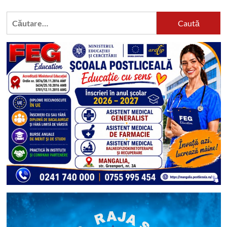
Caută
după: