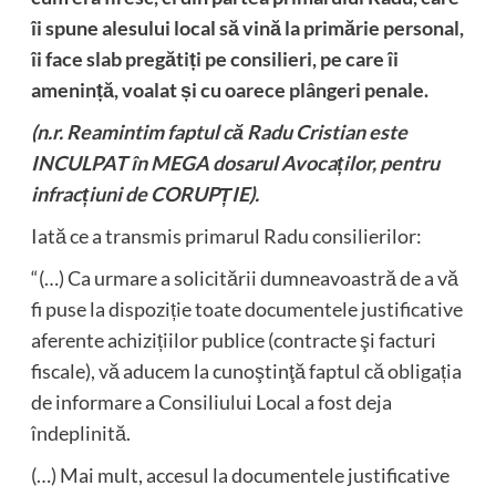
îi spune alesului local să vină la primărie personal,
îi face slab pregătiți pe consilieri, pe care îi
amenință, voalat și cu oarece plângeri penale.
(n.r. Reamintim faptul că Radu Cristian este
INCULPAT în MEGA dosarul Avocaților, pentru
infracțiuni de CORUPȚIE).
Iată ce a transmis primarul Radu consilierilor:
“(…) Ca urmare a solicitării dumneavoastră de a vă
fi puse la dispoziție toate documentele justificative
aferente achizițiilor publice (contracte şi facturi
fiscale), vă aducem la cunoştinţă faptul că obligația
de informare a Consiliului Local a fost deja
îndeplinită.
(…) Mai mult, accesul la documentele justificative