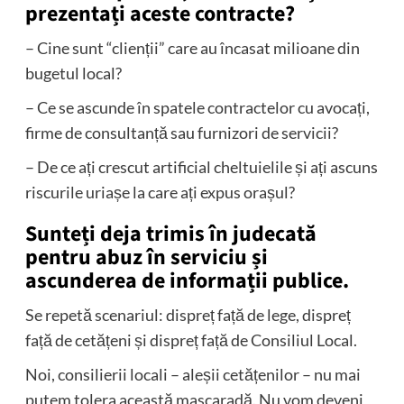
prezentați aceste contracte?
– Cine sunt “clienții” care au încasat milioane din
bugetul local?
– Ce se ascunde în spatele contractelor cu avocați,
firme de consultanță sau furnizori de servicii?
– De ce ați crescut artificial cheltuielile și ați ascuns
riscurile uriașe la care ați expus orașul?
Sunteți deja trimis în judecată
pentru abuz în serviciu și
ascunderea de informații publice.
Se repetă scenariul: dispreț față de lege, dispreț
față de cetățeni și dispreț față de Consiliul Local.
Noi, consilierii locali – aleșii cetățenilor – nu mai
putem tolera această mascaradă. Nu vom deveni