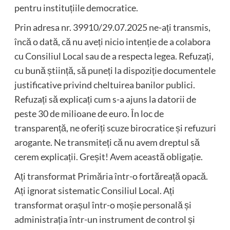
pentru instituțiile democratice.
Prin adresa nr. 39910/29.07.2025 ne-ați transmis,
încă o dată, că nu aveți nicio intenție de a colabora
cu Consiliul Local sau de a respecta legea. Refuzați,
cu bună știință, să puneți la dispoziție documentele
justificative privind cheltuirea banilor publici.
Refuzați să explicați cum s-a ajuns la datorii de
peste 30 de milioane de euro. În loc de
transparență, ne oferiți scuze birocratice și refuzuri
arogante. Ne transmiteți că nu avem dreptul să
cerem explicații. Greșit! Avem această obligație.
Ați transformat Primăria într-o fortăreață opacă.
Ați ignorat sistematic Consiliul Local. Ați
transformat orașul într-o moșie personală și
administrația într-un instrument de control și