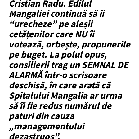
Cristian Radu. Edilul
Mangaliei continuă să îi
“urecheze” pe aleșii
cetățenilor care NU îi
votează, orbește, propunerile
pe buget. La polul opus,
consilierii trag un SEMNAL DE
ALARMĂ într-o scrisoare
deschisă, în care arată că
Spitalului Mangalia ar urma
să îi fie redus numărul de
paturi din cauza
„managementului
dezastruos”.