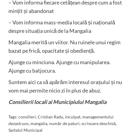
– Vom informa fiecare cetățean despre cum a fost
mințit și abandonat
– Vom informa mass-media locală și națională
despre situația unică de la Mangalia
Mangalia merită un viitor. Nu ruinele unui regim
bazat pe frică, opacitate și obediență.
Ajunge cu minciuna. Ajunge cu manipularea.
Ajunge cu batjocura.
Suntem aici ca să apărăm interesul orașului și nu
vom mai permite nicio zi în plus de abuz.
Consilierii locali ai Municipiului Mangalia
Tags:
consilieri
,
Cristian Radu
,
inculpat
,
managementului
dezastruos
,
mangalia
,
număr de paturi
,
scrisoare deschisă
,
Spitalul Municipal