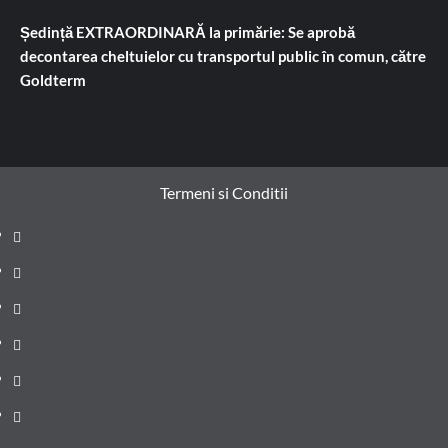
Ședință EXTRAORDINARĂ la primărie: Se aprobă
decontarea cheltuielor cu transportul public în comun, către
Goldterm
Termeni si Conditii
Prima
pagină
Știri
de
Administrație
ultima
locală
Actualitate
oră
Justiție
Cultura