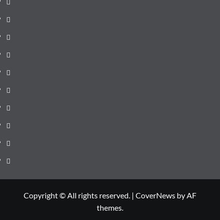
de
Administrație
ultima
locală
Actualitate
oră
Justiție
Cultura
Sănătate
Litoral
Joburi
Politică
Comunicate
Copyright © All rights reserved.
|
CoverNews
by AF
themes.