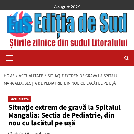
Skip
6 august 2026
to
content
Primary
Menu
HOME
ACTUALITATE
SITUAȚIE EXTREM DE GRAVĂ LA SPITALUL
MANGALIA: SECȚIA DE PEDIATRIE, DIN NOU CU LACĂTUL PE UȘĂ
Actualitate
Situație extrem de gravă la Spitalul
Mangalia: Secția de Pediatrie, din
nou cu lacătul pe ușă
admin
22 mai 2026