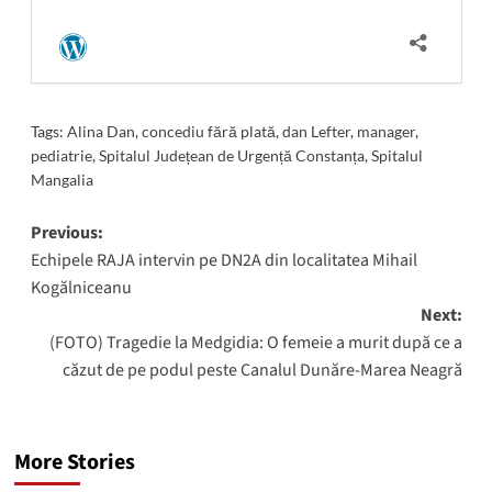
Tags:
Alina Dan
,
concediu fără plată
,
dan Lefter
,
manager
,
pediatrie
,
Spitalul Județean de Urgență Constanța
,
Spitalul
Mangalia
Post
Previous:
Echipele RAJA intervin pe DN2A din localitatea Mihail
navigation
Kogălniceanu
Next:
(FOTO) Tragedie la Medgidia: O femeie a murit după ce a
căzut de pe podul peste Canalul Dunăre-Marea Neagră
More Stories