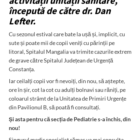
activității unității sanitare,
începută de către dr. Dan
Lefter.
Cu sezonul estival care bate la ușă și, implicit, cu
sute și poate mii de copii veniți cu părinții pe
litoral, Spitalul Mangalia va trimite cazurile extrem
de grave către Spitalul Județean de Urgență
Constanța.
Iar ceilalți copii vor fi nevoiți, din nou, să aștepte,
ore în șir, cot la cot cu adulți bolnavi sau răniți, pe
coloarul strâmt de la Unitatea de Primiri Urgențe
din Pavilionul B, să poată fi consultați.
Și asta pentru că secția de Pediatrie s-a închis, din
nou!
Singurul medic specialist rămas va mai consulta