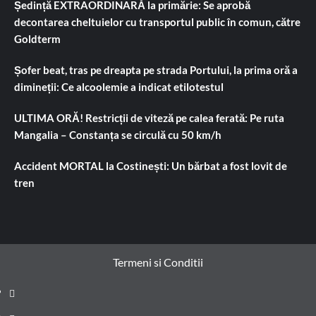
Ședință EXTRAORDINARĂ la primărie: Se aprobă
decontarea cheltuielor cu transportul public în comun, către
Goldterm
Șofer beat, tras pe dreapta pe strada Portului, la prima oră a
dimineții: Ce alcoolemie a indicat etilotestul
ULTIMA ORĂ! Restricții de viteză pe calea ferată: Pe ruta
Mangalia – Constanța se circulă cu 50 km/h
Accident MORTAL la Costinești: Un bărbat a fost lovit de
tren
Termeni si Conditii
Prima
pagină
Știri