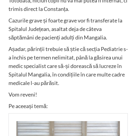
Totodată, niciun copil nu va mai putea fi internat, ci
trimis direct la Constanța.
Cazurile grave și foarte grave vor fi transferate la
Spitalul Județean, asaltat deja de câteva
săptămâni de pacienți adulți din Mangalia.
Așadar, părinții trebuie să știe că secția Pediatrie s-
a închis pe termen nelimitat, până la găsirea unui
medic specialist care să-și dorească să lucreze în
Spitalul Mangalia, în condițiile în care multe cadre
medicale l-au părăsit.
Vom reveni!
Pe aceeași temă: