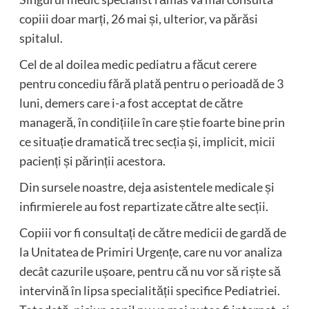
copiii doar marți, 26 mai și, ulterior, va părăsi
spitalul.
Cel de al doilea medic pediatru a făcut cerere
pentru concediu fără plată pentru o perioadă de 3
luni, demers care i-a fost acceptat de către
manageră, în condițiile în care știe foarte bine prin
ce situație dramatică trec secția și, implicit, micii
pacienți și părinții acestora.
Din sursele noastre, deja asistentele medicale și
infirmierele au fost repartizate către alte secții.
Copiii vor fi consultați de către medicii de gardă de
la Unitatea de Primiri Urgențe, care nu vor analiza
decât cazurile ușoare, pentru că nu vor să riște să
intervină în lipsa specialității specifice Pediatriei.