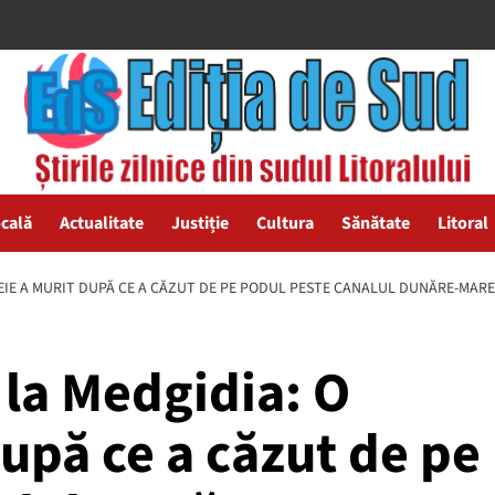
ocală
Actualitate
Justiție
Cultura
Sănătate
Litoral
MEIE A MURIT DUPĂ CE A CĂZUT DE PE PODUL PESTE CANALUL DUNĂRE-MAR
 la Medgidia: O
upă ce a căzut de pe