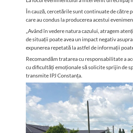
La locul evenimentului a intervenit un echipaj m
În cauză, cercetările sunt continuate de către po
care au condus la producerea acestui evenimen
„Având în vedere natura cazului, atragem atenți
de situații poate avea un impact negativ asupra
expunerea repetată la astfel de informații poa
Recomandăm tratarea cu responsabilitate a ace
cu dificultăți emoționale să solicite sprijin de 
transmite IPJ Constanța.