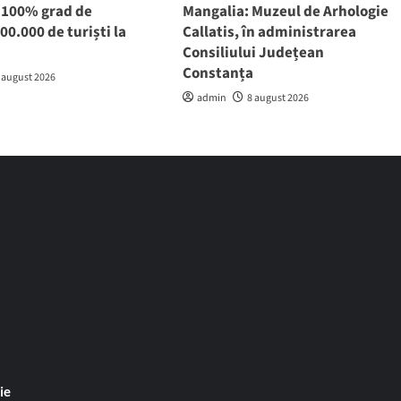
! 100% grad de
Mangalia: Muzeul de Arhologie
00.000 de turiști la
Callatis, în administrarea
Consiliului Județean
Constanța
 august 2026
admin
8 august 2026
ie