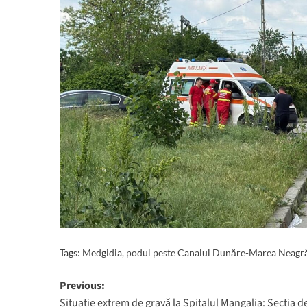
Tags:
Medgidia
,
podul peste Canalul Dunăre-Marea Neagr
Post
Previous:
Situație extrem de gravă la Spitalul Mangalia: Secția d