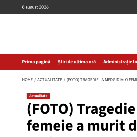
Skip
8 august 2026
to
content
Prima pagină
Știri de ultima oră
Administrație l
HOME
ACTUALITATE
(FOTO) TRAGEDIE LA MEDGIDIA: O FE
Actualitate
(FOTO) Tragedie
femeie a murit d