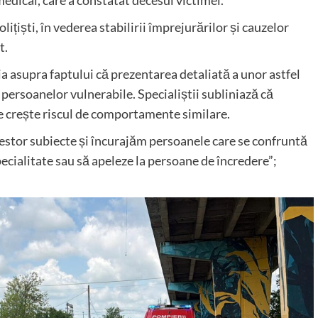
edical, care a constatat decesul victimei.
lițiști, în vederea stabilirii împrejurărilor și cauzelor
t.
a asupra faptului că prezentarea detaliată a unor astfel
 persoanelor vulnerabile. Specialiștii subliniază că
te crește riscul de comportamente similare.
stor subiecte și încurajăm persoanele care se confruntă
specialitate sau să apeleze la persoane de încredere”;