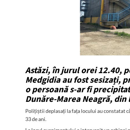
Astăzi, în jurul orei 12.40, p
Medgidia au fost sesizați, pr
o persoană s-ar fi precipita
Dunăre-Marea Neagră, din l
Polițiștii deplasați la fața locului au constatat 
33 de ani.