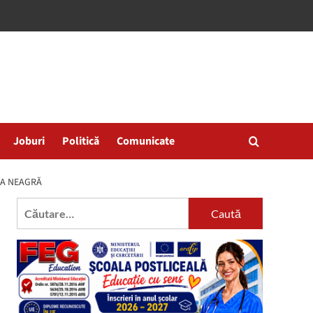
Joburi
Politică
Comunicate
EA NEAGRĂ
Caută
după: