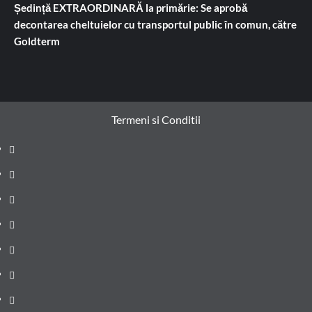
Ședință EXTRAORDINARĂ la primărie: Se aprobă
decontarea cheltuielor cu transportul public în comun, către
Goldterm
Termeni si Conditii
Prima
pagină
Știri
de
Administrație
ultima
locală
Actualitate
oră
Justiție
Cultura
Sănătate