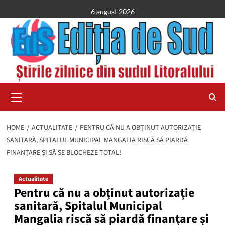
Skip
6 august 2026
to
content
Primary
Menu
HOME
ACTUALITATE
PENTRU CĂ NU A OBȚINUT AUTORIZAȚIE
SANITARĂ, SPITALUL MUNICIPAL MANGALIA RISCĂ SĂ PIARDĂ
FINANȚARE ȘI SĂ SE BLOCHEZE TOTAL!
Actualitate
Pentru că nu a obținut autorizație
sanitară, Spitalul Municipal
Mangalia riscă să piardă finanțare și