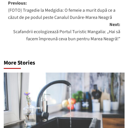
Post
Previous:
(FOTO) Tragedie la Medgidia: O femeie a murit după ce a
navigation
căzut de pe podul peste Canalul Dunăre-Marea Neagră
Next:
Scafandrii ecologizează Portul Turistic Mangalia: „Hai să
facem împreună ceva bun pentru Marea Neagră!”
More Stories