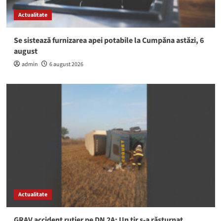
Actualitate
Se sistează furnizarea apei potabile la Cumpăna astăzi, 6
august
admin
6 august 2026
Actualitate
GRAV accident rutier pe DN 2A: Un tir s-a răsturnat,