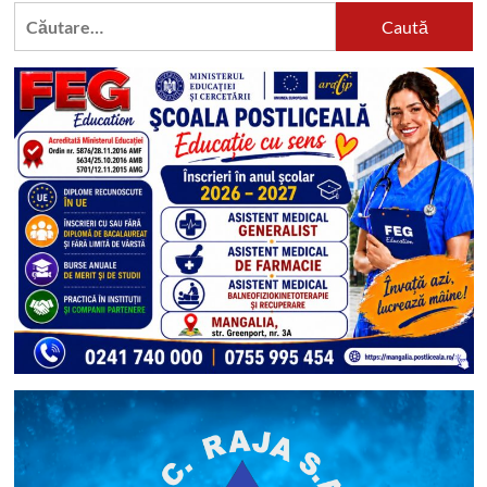
Caută
după: