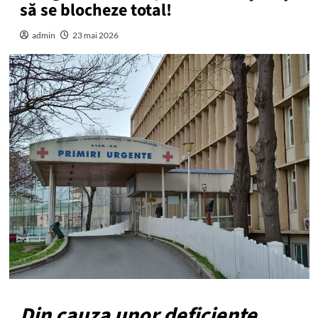
să se blocheze total!
admin
23 mai 2026
Din cauza unor deficiențe