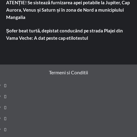
ATENȚIE! Se sistează furnizarea apei potabile la Jupiter, Cap
Aurora, Venus și Saturn și în zona de Nord a municipiului
Mangalia
Șofer beat turtă, depistat conducând pe strada Plajei din
Vama Veche: A dat peste cap etilotestul
Termeni si Conditii
Prima
pagină
Știri
de
Administrație
ultima
locală
Actualitate
oră
Justiție