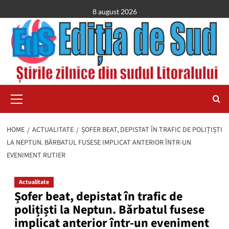
Skip
8 august 2026
to
content
Primary
Menu
HOME
ACTUALITATE
ȘOFER BEAT, DEPISTAT ÎN TRAFIC DE POLIȚIȘTI
LA NEPTUN. BĂRBATUL FUSESE IMPLICAT ANTERIOR ÎNTR-UN
EVENIMENT RUTIER
Actualitate
Șofer beat, depistat în trafic de
polițiști la Neptun. Bărbatul fusese
implicat anterior într-un eveniment