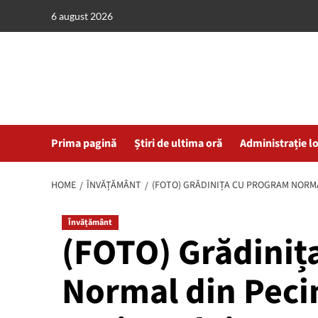
Skip
6 august 2026
to
content
Prima pagină
Știri de ultima oră
Administrație l
HOME
ÎNVĂȚĂMÂNT
(FOTO) GRĂDINIȚA CU PROGRAM NORMA
Învățământ
(FOTO) Grădiniț
Normal din Peci