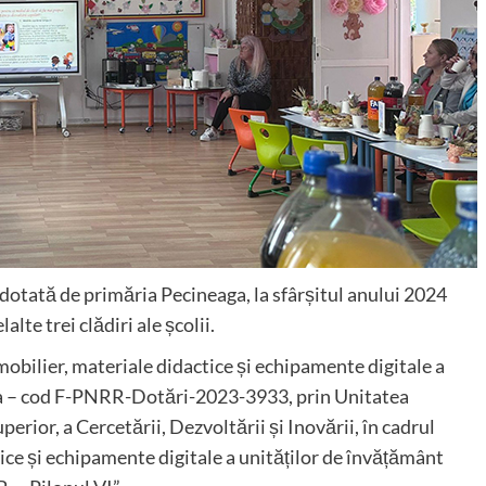
otată de primăria Pecineaga, la sfârșitul anului 2024
lte trei clădiri ale școlii.
mobilier, materiale didactice și echipamente digitale a
a – cod F-PNRR-Dotări-2023-3933, prin Unitatea
rior, a Cercetării, Dezvoltării și Inovării, în cadrul
ice și echipamente digitale a unităților de învățământ