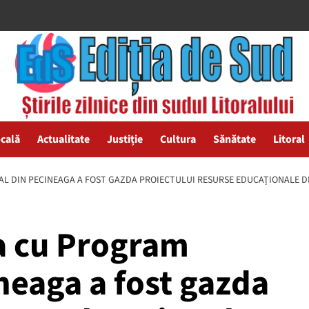
ocală
Actualitate
Justiție
Cultura
Sănătate
Litoral
L DIN PECINEAGA A FOST GAZDA PROIECTULUI RESURSE EDUCAȚIONALE DE
a cu Program
neaga a fost gazda