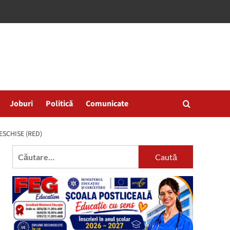
Joburi
Politică
Comunicate
SCHISE (RED)
Caută
după: