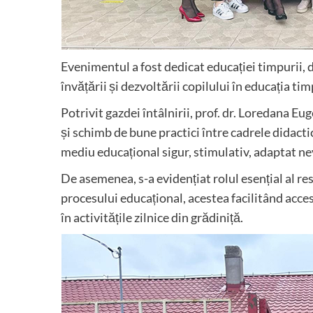
Evenimentul a fost dedicat educației timpurii,
învățării și dezvoltării copilului în educația tim
Potrivit gazdei întâlnirii, prof. dr. Loredana Eu
și schimb de bune practici între cadrele didac
mediu educațional sigur, stimulativ, adaptat nev
De asemenea, s-a evidențiat rolul esențial al re
procesului educațional, acestea facilitând acces
în activitățile zilnice din grădiniță.