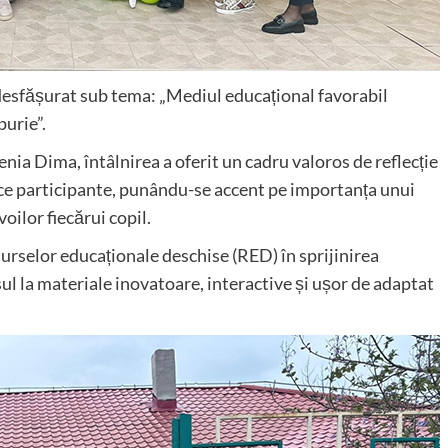
 desfășurat sub tema: „Mediul educațional favorabil
purie”.
genia Dima, întâlnirea a oferit un cadru valoros de reflecție
tice participante, punându-se accent pe importanța unui
oilor fiecărui copil.
surselor educaționale deschise (RED) în sprijinirea
ul la materiale inovatoare, interactive și ușor de adaptat