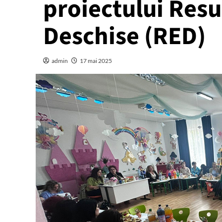
proiectului Res
Deschise (RED)
admin
17 mai 2025