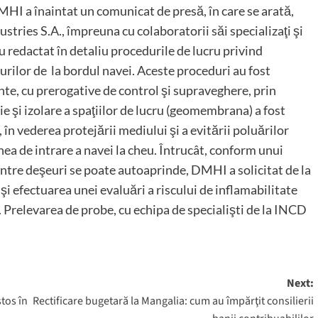
 DMHI a înaintat un comunicat de presă, în care se arată,
tries S.A., împreuna cu colaboratorii săi specializaţi şi
u redactat în detaliu procedurile de lucru privind
urilor de la bordul navei. Aceste proceduri au fost
te, cu prerogative de control şi supraveghere, prin
 şi izolare a spaţiilor de lucru (geomembrana) a fost
, în vederea protejării mediului şi a evitării poluărilor
nea de intrare a navei la cheu. Întrucât, conform unui
intre deşeuri se poate autoaprinde, DMHI a solicitat de la
efectuarea unei evaluări a riscului de inflamabilitate
. Prelevarea de probe, cu echipa de specialişti de la INCD
Next:
stos în
Rectificare bugetară la Mangalia: cum au împărţit consilierii