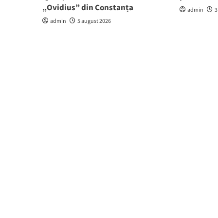
„Ovidius” din Constanța
admin
3
admin
5 august 2026