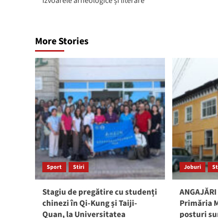
izvoarele arheologice și literare”
More Stories
Sport
Stiri
Joburi
St
Stagiu de pregătire cu studenți
ANGAJĂRI 
chinezi în Qi-Kung și Taiji-
Primăria M
Quan, la Universitatea
posturi su