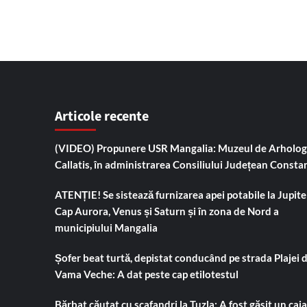
Articole recente
(VIDEO) Propunere USR Mangalia: Muzeul de Arholog
Callatis, în administrarea Consiliului Județean Consta
ATENȚIE! Se sistează furnizarea apei potabile la Jupiter
Cap Aurora, Venus și Saturn și în zona de Nord a
municipiului Mangalia
Șofer beat turtă, depistat conducând pe strada Plajei 
Vama Veche: A dat peste cap etilotestul
Bărbat căutat cu scafandri la Tuzla: A fost găsit un cai