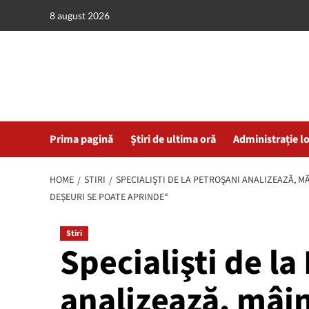
Skip
8 august 2026
to
content
Prima pagină
Știri de ultima oră
Administrație l
HOME
STIRI
SPECIALIŞTI DE LA PETROŞANI ANALIZEAZĂ, MÂ
DEŞEURI SE POATE APRINDE“
Stiri
Specialişti de la
analizează, mâin