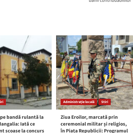
banii contribuabililor
iri
Administrație locală
Stiri
pe bandă rulantă la
Ziua Eroilor, marcată prin
angalia: Iată ce
ceremonial militar și religios,
nt scoase la concurs
în Piața Republicii: Programul