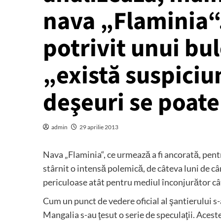
nava „Flaminia“
potrivit unui bul
„există suspiciu
deşeuri se poat
admin
29 aprilie 2013
Nava „Flaminia“, ce urmează a fi ancorată, pen
stârnit o intensă polemică, de câteva luni de cân
periculoase atât pentru mediul înconjurător câ
Cum un punct de vedere oficial al şantierului s-
Mangalia s-au ţesut o serie de speculaţii. Acest