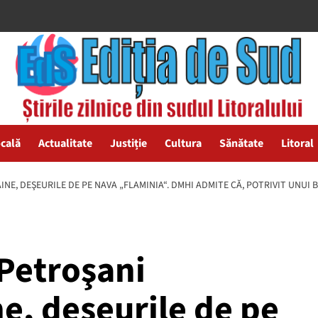
ocală
Actualitate
Justiție
Cultura
Sănătate
Litoral
INE, DEŞEURILE DE PE NAVA „FLAMINIA“. DMHI ADMITE CĂ, POTRIVIT UNUI 
 Petroşani
e, deşeurile de pe