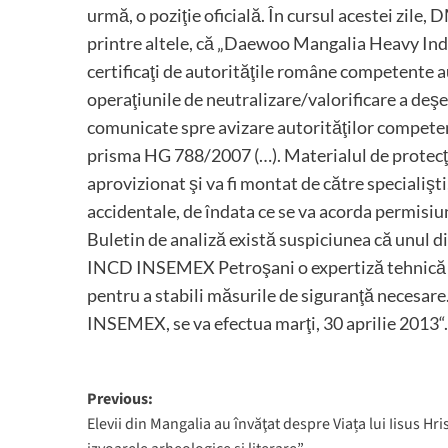
urmă, o poziţie oficială. În cursul acestei zile,
printre altele, că „Daewoo Mangalia Heavy Indus
certificaţi de autorităţile române competente a
operaţiunile de neutralizare/valorificare a deşe
comunicate spre avizare autorităţilor competen
prisma HG 788/2007 (…). Materialul de protecţie
aprovizionat şi va fi montat de către specialişti
accidentale, de îndata ce se va acorda permisiu
Buletin de analiză există suspiciunea că unul d
INCD INSEMEX Petroşani o expertiză tehnică şi 
pentru a stabili măsurile de siguranţă necesare
INSEMEX, se va efectua marţi, 30 aprilie 2013“.
Post
Previous:
Elevii din Mangalia au învăţat despre Viața lui Iisus Hri
navigation