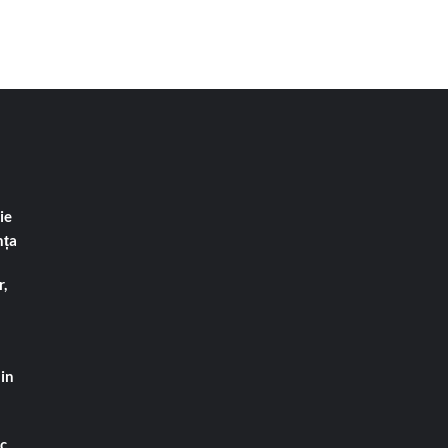
ie
nța
,
din
ac