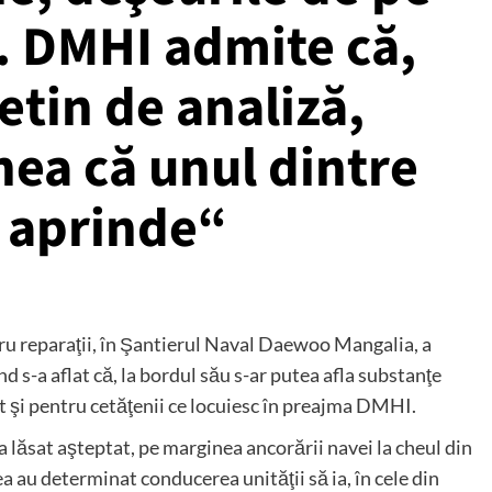
. DMHI admite că,
etin de analiză,
nea că unul dintre
e aprinde“
tru reparaţii, în Şantierul Naval Daewoo Mangalia, a
d s-a aflat că, la bordul său s-ar putea afla substanţe
t şi pentru cetăţenii ce locuiesc în preajma DMHI.
a lăsat aşteptat, pe marginea ancorării navei la cheul din
ea au determinat conducerea unităţii să ia, în cele din