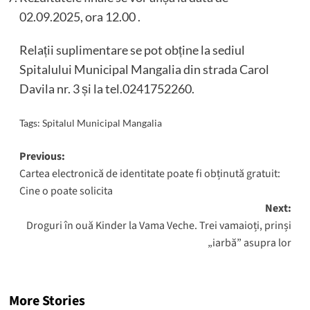
02.09.2025, ora 12.00 .
Relații suplimentare se pot obține la sediul
Spitalului Municipal Mangalia din strada Carol
Davila nr. 3 și la tel.0241752260.
Tags:
Spitalul Municipal Mangalia
Post
Previous:
Cartea electronică de identitate poate fi obținută gratuit:
navigation
Cine o poate solicita
Next:
Droguri în ouă Kinder la Vama Veche. Trei vamaioți, prinși
„iarbă” asupra lor
More Stories