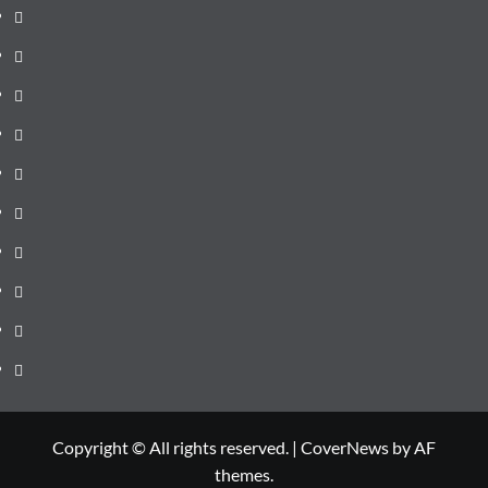
pagină
Știri
de
Administrație
ultima
locală
Actualitate
oră
Justiție
Cultura
Sănătate
Litoral
Joburi
Politică
Comunicate
Copyright © All rights reserved.
|
CoverNews
by AF
themes.