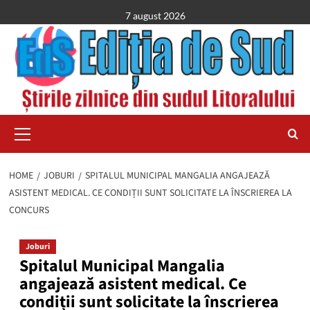
Skip
7 august 2026
to
content
Primary
Menu
HOME
JOBURI
SPITALUL MUNICIPAL MANGALIA ANGAJEAZĂ
ASISTENT MEDICAL. CE CONDIȚII SUNT SOLICITATE LA ÎNSCRIEREA LA
CONCURS
Joburi
Spitalul Municipal Mangalia
angajează asistent medical. Ce
condiții sunt solicitate la înscrierea