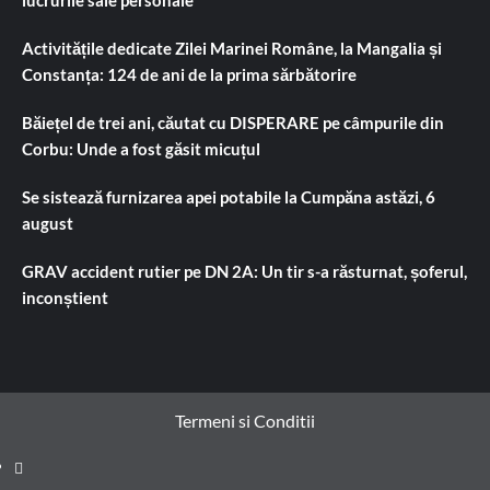
Activitățile dedicate Zilei Marinei Române, la Mangalia și
Constanța: 124 de ani de la prima sărbătorire
Băiețel de trei ani, căutat cu DISPERARE pe câmpurile din
Corbu: Unde a fost găsit micuțul
Se sistează furnizarea apei potabile la Cumpăna astăzi, 6
august
GRAV accident rutier pe DN 2A: Un tir s-a răsturnat, șoferul,
inconștient
Termeni si Conditii
Prima