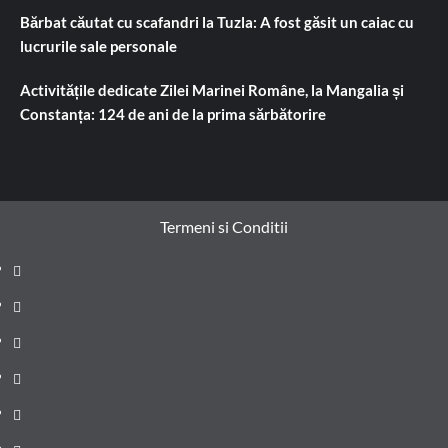
Bărbat căutat cu scafandri la Tuzla: A fost găsit un caiac cu
lucrurile sale personale
Activitățile dedicate Zilei Marinei Române, la Mangalia și
Constanța: 124 de ani de la prima sărbătorire
Termeni si Conditii
Prima
pagină
Știri
de
Administrație
ultima
locală
Actualitate
oră
Justiție
Cultura