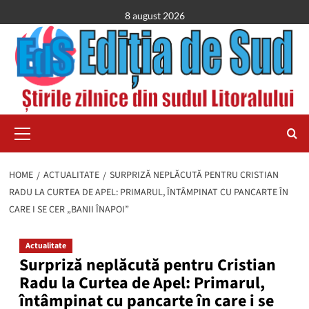
Skip
8 august 2026
to
content
Primary
Menu
HOME
ACTUALITATE
SURPRIZĂ NEPLĂCUTĂ PENTRU CRISTIAN
RADU LA CURTEA DE APEL: PRIMARUL, ÎNTÂMPINAT CU PANCARTE ÎN
CARE I SE CER „BANII ÎNAPOI”
Actualitate
Surpriză neplăcută pentru Cristian
Radu la Curtea de Apel: Primarul,
întâmpinat cu pancarte în care i se