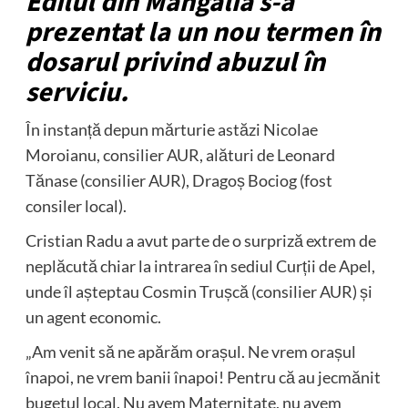
Edilul din Mangalia s-a
prezentat la un nou termen în
dosarul privind abuzul în
serviciu.
În instanță depun mărturie astăzi Nicolae
Moroianu, consilier AUR, alături de Leonard
Tănase (consilier AUR), Dragoș Bociog (fost
consiler local).
Cristian Radu a avut parte de o surpriză extrem de
neplăcută chiar la intrarea în sediul Curții de Apel,
unde îl așteptau Cosmin Trușcă (consilier AUR) și
un agent economic.
„Am venit să ne apărăm orașul. Ne vrem orașul
înapoi, ne vrem banii înapoi! Pentru că au jecmănit
bugetul local. Nu avem Maternitate, nu avem