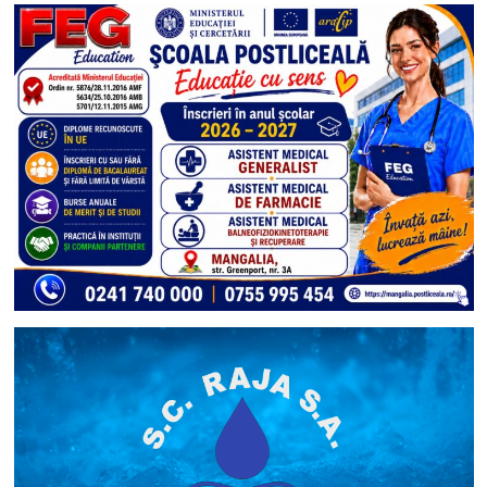
Senat,
avocat
Nicolae
Vlahu,
alături
de
membrii
AUR
Mangalia,
a
aflat
problemele
locuitorilor
orașului