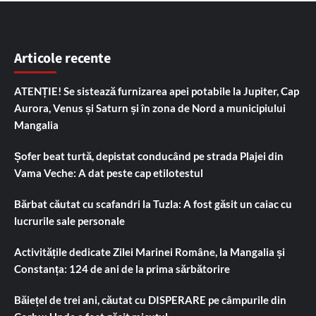
Articole recente
ATENȚIE! Se sistează furnizarea apei potabile la Jupiter, Cap
Aurora, Venus și Saturn și în zona de Nord a municipiului
Mangalia
Șofer beat turtă, depistat conducând pe strada Plajei din
Vama Veche: A dat peste cap etilotestul
Bărbat căutat cu scafandri la Tuzla: A fost găsit un caiac cu
lucrurile sale personale
Activitățile dedicate Zilei Marinei Române, la Mangalia și
Constanța: 124 de ani de la prima sărbătorire
Băiețel de trei ani, căutat cu DISPERARE pe câmpurile din