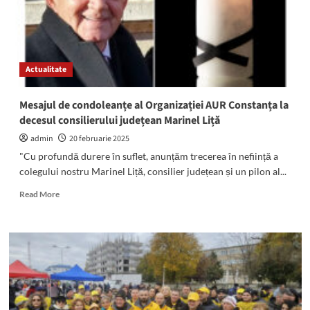
și
pulverizat
cu
spray
lacrimogen
Actualitate
în
propria
casă
Mesajul de condoleanțe al Organizației AUR Constanța la
decesul consilierului județean Marinel Liță
admin
20 februarie 2025
"Cu profundă durere în suflet, anunțăm trecerea în neființă a
colegului nostru Marinel Liță, consilier județean și un pilon al...
Read
Read More
more
about
Mesajul
de
condoleanțe
al
Organizației
AUR