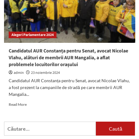
Constanța
la
decesul
consilierului
județean
Marinel
Alegeri Parlamentare 2024
Liță
Candidatul AUR Constanța pentru Senat, avocat Nicolae
Vlahu, alături de membrii AUR Mangalia, a aflat
problemele locuitorilor orașului
admin
23 noiembrie 2024
Candidatul AUR Constanța pentru Senat, avocat Nicolae Vlahu,
a fost prezent la campaniile de stradă pe care membrii AUR
Mangalia...
Read
Read More
more
about
Candidatul
Caută
AUR
după:
Constanța
pentru