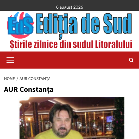
Skip
8 august 2026
to
content
Primary
Menu
HOME
AUR CONSTANȚA
AUR Constanța